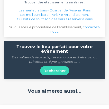
Trouver des établissements similaires :
Les meilleurs bars - Quartier de l'Arsenal, Paris
Les meilleurs bars - Paris 4e Arrondissement
Où sortir ce soir ? Top des bars à réserver à Paris
Si vous êtes le propriétaire de l'établissement,
contactez-
nous
.
Trouvez le lieu parfait pour votre
évènement
Des milliers de lieux adaptés aux groupes à réserver ou
privatiser en ligne, gratuitement.
Rechercher
Vous aimerez aussi...