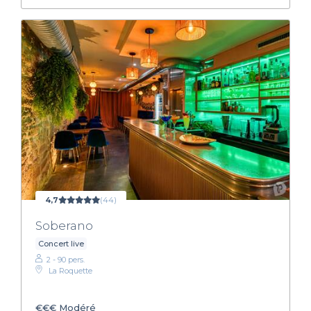
4,7
(44)
Soberano
Concert live
2 - 90 pers.
La Roquette
€€€
Modéré