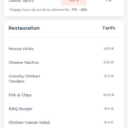
Classic Spritz
8,4 €
11 €
*Happy hour du lundi au dimanche :
17h – 20h
Restauration
Tarifs
Mozza sticks
6,95 €
Cheese Nachos
5,95 €
Crunchy Chicken
12,3 €
Tenders
Fish & Chips
16,25 €
BBQ Burger
16,9 €
Chicken Caesar Salad
15,6 €