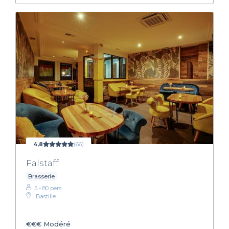
4,8
(66)
Falstaff
Brasserie
5 - 80 pers.
Bastille
€€€
Modéré