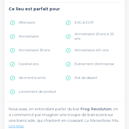
Ce lieu est parfait pour
Afterwork
EVG & EVJF
Anniversaire 20 ans à 25
Anniversaire
ans
Anniversaire 30 ans
Anniversaire 40+ ans
Cocktail pro.
Évènement d'entreprise
Verre entre amis
Pot de départ
Lancement de produit
Nous aussi, en entendant parler du bar
Frog Revolution
, on
a commencé par imaginer une troupe de batraciens sur
une barricade, qui chantent en coassant
La Marseillaise
. Mais
Lire plus
rien de tout cela ne vous attend au
Frog Revolution
(même