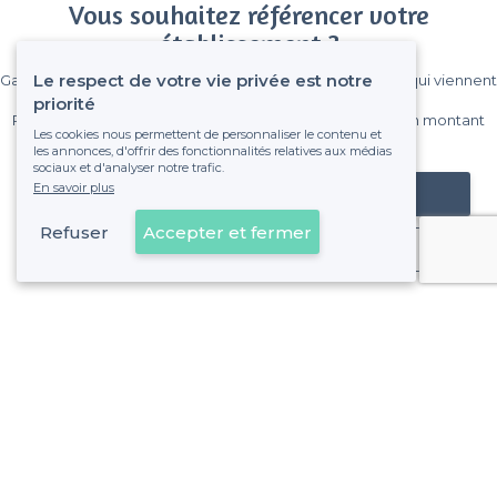
Vous souhaitez référencer votre
établissement ?
Le respect de votre vie privée est notre
Gagnez de nombreux clients parmi le million de visiteurs qui viennent
sur Privateaser chaque mois.
priorité
Pas de commissions et sans engagement, vous payez un montant
Les cookies nous permettent de personnaliser le contenu et
fixe sans risque de voir déraper la facture.
les annonces, d'offrir des fonctionnalités relatives aux médias
sociaux et d'analyser notre trafic.
En savoir plus
Référencer mon établissement
Refuser
Accepter et fermer
Déjà client
À propos de Privateaser
Privateaser Media
Privateaser en Espagne