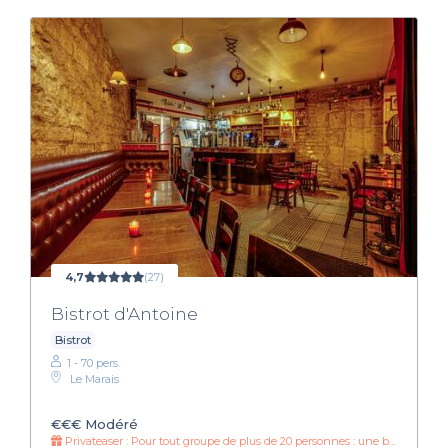
4,7
(27)
Bistrot d'Antoine
Bistrot
1 - 70 pers.
Le Marais
€€€
Modéré
Privateaser : Pour tout groupe de plus de 20 personnes : une bouteille de champagne offerte !