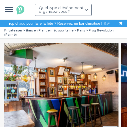
Quel type d'évènement
organisez-vous ?
✖
Trop chaud pour faire la fête ?
Réservez un bar climatisé
! ❄️🎉
Privateaser
Bars en France métropolitaine
Paris
Frog Revolution
(Fermé)