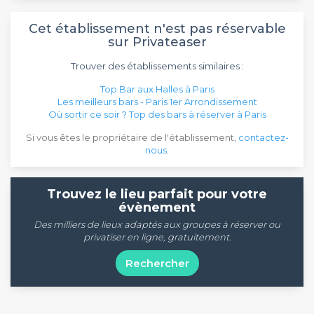
Cet établissement n'est pas réservable
sur Privateaser
Trouver des établissements similaires :
Top Bar aux Halles à Paris
Les meilleurs bars - Paris 1er Arrondissement
Où sortir ce soir ? Top des bars à réserver à Paris
Si vous êtes le propriétaire de l'établissement,
contactez-
nous
.
Trouvez le lieu parfait pour votre
évènement
Des milliers de lieux adaptés aux groupes à réserver ou
privatiser en ligne, gratuitement.
Rechercher