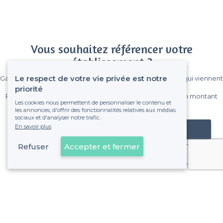
Vous souhaitez référencer votre
établissement ?
Le respect de votre vie privée est notre
Gagnez de nombreux clients parmi le million de visiteurs qui viennent
sur Privateaser chaque mois.
priorité
Pas de commissions et sans engagement, vous payez un montant
Les cookies nous permettent de personnaliser le contenu et
fixe sans risque de voir déraper la facture.
les annonces, d'offrir des fonctionnalités relatives aux médias
sociaux et d'analyser notre trafic.
En savoir plus
Référencer mon établissement
Refuser
Accepter et fermer
Déjà client
À propos de Privateaser