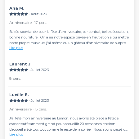
Ana M.
∙ Août 2023
Anniversaire ∙ 17 pers.
Soirée spontanée pour la fête d'anniversaire, bar central, belle décoration,
bonne nourriture ! On a eu notre espace privée en haut et on a pu mettre
notre propre musique, j'ai même eu un gâteau d'anniversaire de surprise !
Lire plus
Les gens trop sympa et super à l'écoute, grâce à eux la soirée restera plus
que memorable ! Un grand merciii !
Laurent J.
∙ Juillet 2023
8 pers.
Lucille E.
∙ Juillet 2023
Anniversaire ∙ 15 pers.
J’ai fêté mon anniversaire au Lemon, nous avons été placé à l’étage,
espace suffisamment grand pour accueillir 20 personnes environ.
L’accueil a été top, tout comme le reste de la soirée ! Nous avons passé un
Lire plus
excellent moment. Possibilité de rapporter son gâteau et de mettre notre