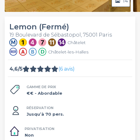
14
Lemon (Fermé)
19 Boulevard de Sébastopol, 75001 Paris
Châtelet
Châtelet-les-Halles
4,6/5
(6 avis)
GAMME DE PRIX
€€
- Abordable
RÉSERVATION
Jusqu’à 70 pers.
PRIVATISATION
Non