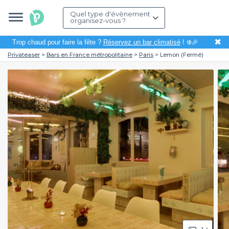
Quel type d'évènement
organisez-vous ?
✖
Trop chaud pour faire la fête ?
Réservez un bar climatisé
! ❄️🎉
Privateaser
Bars en France métropolitaine
Paris
Lemon (Fermé)