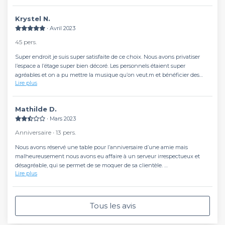
propre musique. Commande de planchez possible également. La
climatisation a été installée pour nous. Merci à toute l’équipe du Lemon !!
Krystel N.
Je recommande vraiment !
∙ Avril 2023
45 pers.
Super endroit je suis super satisfaite de ce choix. Nous avons privatiser
l’espace a l’étage super bien décoré. Les personnels étaient super
agréables et on a pu mettre la musique qu’on veut.m et bénéficier des
Lire plus
prix happy hour avant 22h !
Mathilde D.
∙ Mars 2023
Anniversaire ∙ 13 pers.
Nous avons réservé une table pour l’anniversaire d’une amie mais
malheureusement nous avons eu affaire à un serveur irrespectueux et
désagréable, qui se permet de se moquer de sa clientèle.
Lire plus
Je ne recommande pas cet endroit qui n’est que de la poudre aux yeux !
Tous les avis