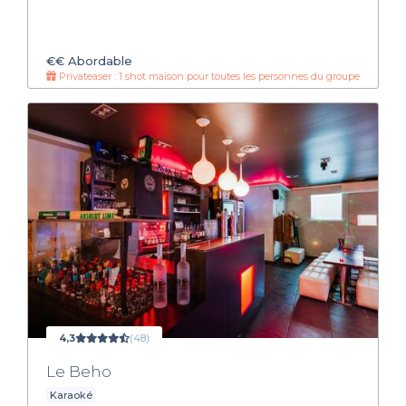
€€
Abordable
Privateaser : 1 shot maison pour toutes les personnes du groupe
4,3
(48)
Le Beho
Karaoké