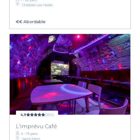
Châtelet Les Halles
€€
Abordable
4,9
(204)
L'imprévu Café
5 - 75 pers.
Saint-Merri