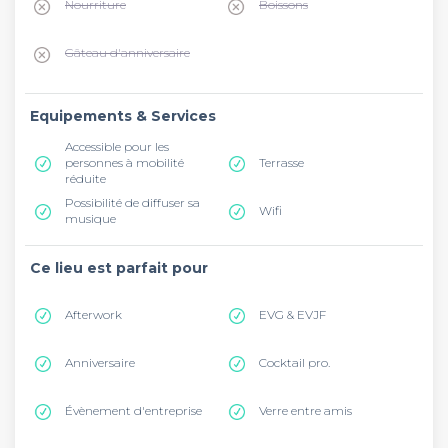
Nourriture
Boissons
Gâteau d'anniversaire
Equipements & Services
Accessible pour les
personnes à mobilité
Terrasse
réduite
Possibilité de diffuser sa
Wifi
musique
Ce lieu est parfait pour
Afterwork
EVG & EVJF
Anniversaire
Cocktail pro.
Évènement d'entreprise
Verre entre amis