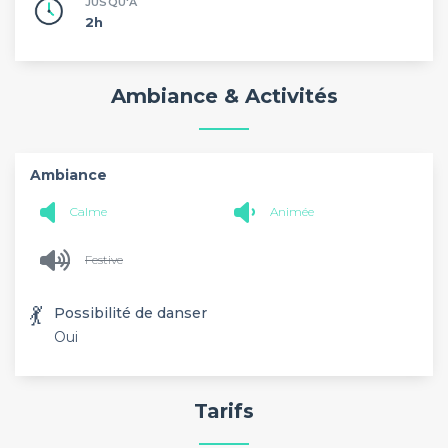
JUSQU'À
2h
Ambiance & Activités
Ambiance
Calme
Animée
Festive
💃
Possibilité de danser
Oui
Tarifs