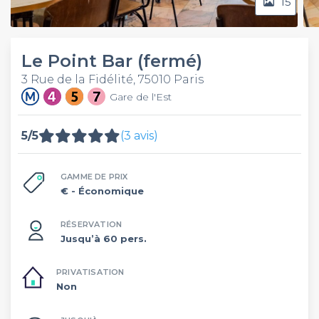
15
Le Point Bar (fermé)
3 Rue de la Fidélité, 75010 Paris
Gare de l'Est
5/5
(3 avis)
GAMME DE PRIX
€
- Économique
RÉSERVATION
Jusqu’à 60 pers.
PRIVATISATION
Non