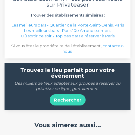
sur Privateaser
Trouver des établissements similaires :
Les meilleurs bars - Quartier de la Porte-Saint-Denis, Paris
Les meilleurs bars - Paris 10e Arrondissement
Où sortir ce soir ? Top des bars à réserver à Paris
Si vous êtes le propriétaire de l'établissement,
contactez-
nous
.
Trouvez le lieu parfait pour votre
évènement
Des milliers de lieux adaptés aux groupes à réserver ou
privatiser en ligne, gratuitement.
Rechercher
Vous aimerez aussi...