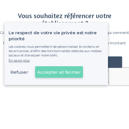
Vous souhaitez référencer votre
établissement ?
Le respect de votre vie privée est notre
Gagnez de nombreux clients parmi le million de visiteurs qui viennent
sur Privateaser chaque mois.
priorité
Pas de commissions et sans engagement, vous payez un montant
Les cookies nous permettent de personnaliser le contenu et
fixe sans risque de voir déraper la facture.
les annonces, d'offrir des fonctionnalités relatives aux médias
sociaux et d'analyser notre trafic.
En savoir plus
Référencer mon établissement
Refuser
Accepter et fermer
Déjà client
À propos de Privateaser
Privateaser Media