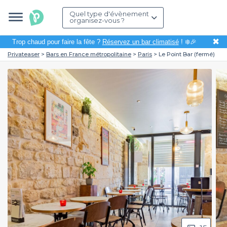
Quel type d'évènement
organisez-vous ?
✖
Trop chaud pour faire la fête ?
Réservez un bar climatisé
! ❄️🎉
Privateaser
Bars en France métropolitaine
Paris
Le Point Bar (fermé)