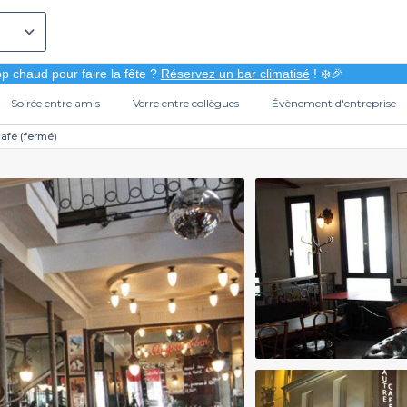
p chaud pour faire la fête ?
Réservez un bar climatisé
! ❄️🎉
Soirée entre amis
Verre entre collègues
Évènement d'entreprise
café (fermé)