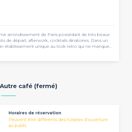
1 ème arrondissement de Paris possédant de très beaux
ts de départ, afterwork, cocktails dinatoires. Dans un
z un établissement unique au look retro qui ne manque
publique, c'est un lieu idéal pour partager un bon repas
sortant du travail, il n'y a pas mieux que de goûter à la
spaces de
L'Autre Café
pour y organiser vos
bar propose sur sa carte.
'Autre café (fermé)
Horaires de réservation
Peuvent être différents des horaires d'ouverture
au public