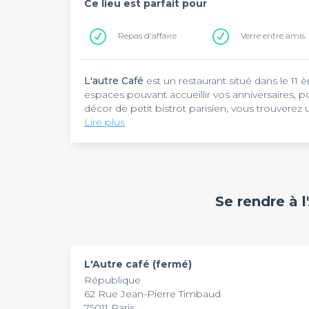
Ce lieu est parfait pour
Repas d'affaire
Verre entre amis
L'autre Café
est un restaurant situé dans le 1
espaces pouvant accueillir vos anniversaires, po
décor de petit bistrot parisien, vous trouvere
pas de charme. Situé près de la Place de la Ré
Lire plus
entre amis ou collègues. Pour boire un verre en 
Vous pourrez privatiser ou réserver l'un des e
sélection des bières, vins et spiritueux que ce 
événements privés ou soirées entre amis.
Se rendre à l
L'Autre café (fermé)
République
62 Rue Jean-Pierre Timbaud
75011 Paris