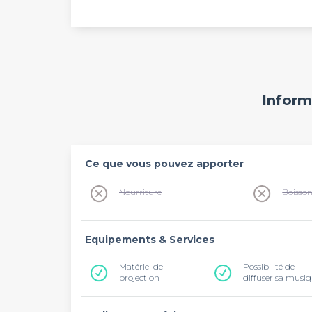
Inform
Ce que vous pouvez apporter
Nourriture
Boisso
Equipements & Services
Matériel de
Possibilité de
projection
diffuser sa musi