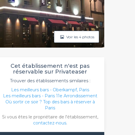
Voir les 4 photos
Cet établissement n'est pas
réservable sur Privateaser
Trouver des établissements similaires :
Les meilleurs bars - Oberkampf, Paris
Les meilleurs bars - Paris 11e Arrondissement
Où sortir ce soir ? Top des bars à réserver à
Paris
Si vous êtes le propriétaire de l'établissement,
contactez-nous
.