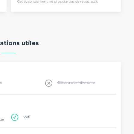
Cet établissement ne propose pas de repas assis
ations utiles
ns
Gâteau d'anniversaire
Wifi
que