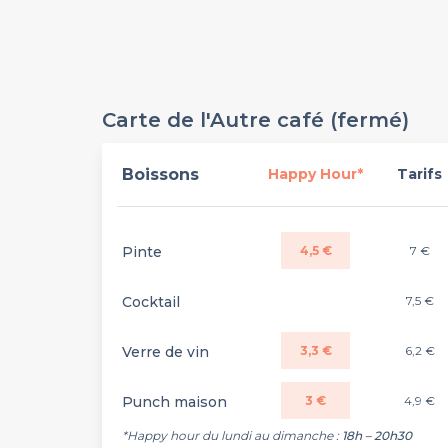
Carte de l'Autre café (fermé)
Boissons
Happy Hour*
Tarifs
Pinte
4,5 €
7 €
Cocktail
7,5 €
Verre de vin
3,3 €
6,2 €
Punch maison
3 €
4,9 €
*Happy hour du lundi au dimanche :
18h – 20h30