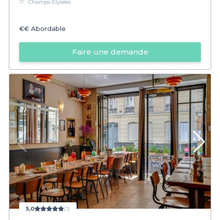
Champs-Élysées
€€
Abordable
Faire une demande
5,0
(1)