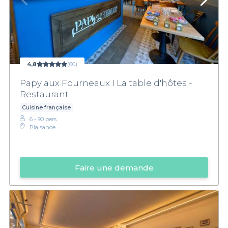
4,8
(60)
Papy aux Fourneaux I La table d'hôtes -
Restaurant
Cuisine française
6 - 90 pers.
Plaisance
Faire une demande