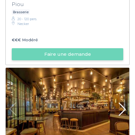
Piou
Brasserie
20 - 120 pers.
Necker
€€€
Modéré
Faire une demande