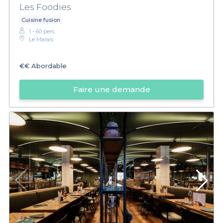
Les Foodies
Cuisine fusion
1 - 60 pers.
Le Marais
€€
Abordable
Faire une demande