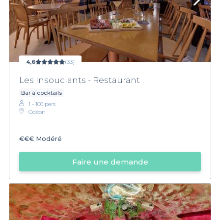
4,6
(33)
Les Insouciants - Restaurant
Bar à cocktails
1 - 100 pers.
Odéon
€€€
Modéré
Faire une demande