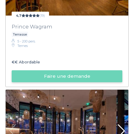
4,7
(19)
Prince Wagram
Terrasse
5 - 200 pers.
Ternes
€€
Abordable
Faire une demande