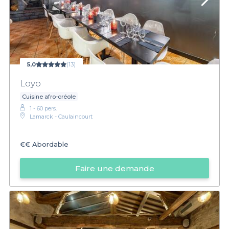
5,0
(13)
Loyo
Cuisine afro-créole
1 - 60 pers.
Lamarck - Caulaincourt
€€
Abordable
Faire une demande