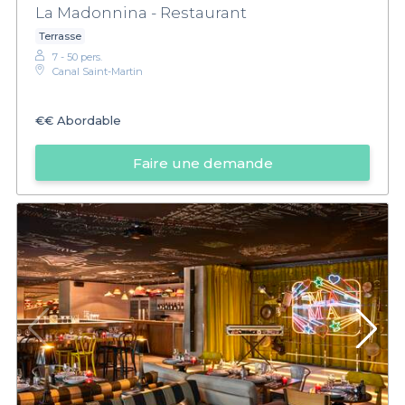
La Madonnina - Restaurant
Terrasse
7 - 50 pers.
Canal Saint-Martin
€€
Abordable
Faire une demande