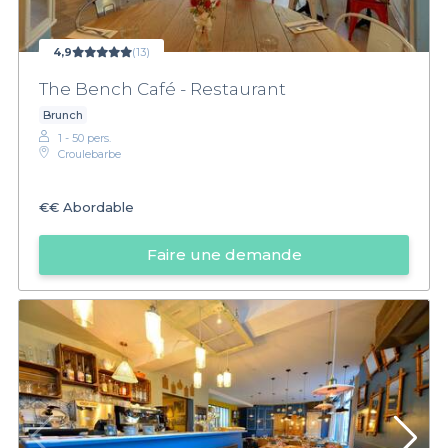
4,9
(13)
The Bench Café - Restaurant
Brunch
1 - 50 pers.
Croulebarbe
€€
Abordable
Faire une demande