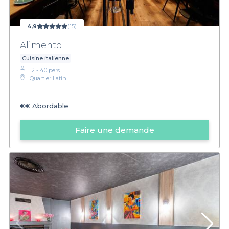
4,9
(15)
Alimento
Cuisine italienne
12 - 40 pers.
Quartier Latin
€€
Abordable
Faire une demande