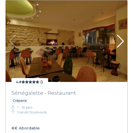
4,8
Sénégalette - Restaurant
Crêperie
1 - 30 pers.
Grands Boulevards
€€
Abordable