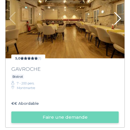
5,0
(1)
GAVROCHE
Bistrot
7 - 200 pers.
Montmartre
€€
Abordable
Faire une demande