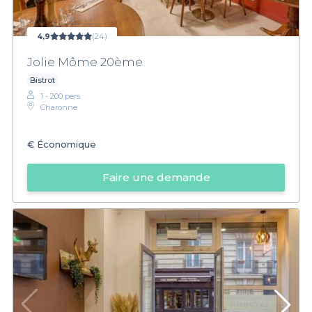
4,9
(24)
Jolie Môme 20ème
Bistrot
1 - 200 pers.
Charonne
€
Économique
Faire une demande