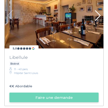
5,0
Libellule
Bistrot
11 - 40 pers.
Hôpital Saint-Louis
€€
Abordable
Faire une demande