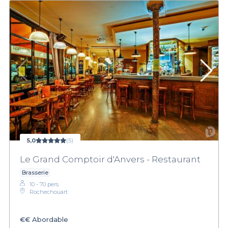
5,0
(5)
Le Grand Comptoir d'Anvers - Restaurant
Brasserie
10 - 70 pers.
Rochechouart
€€
Abordable