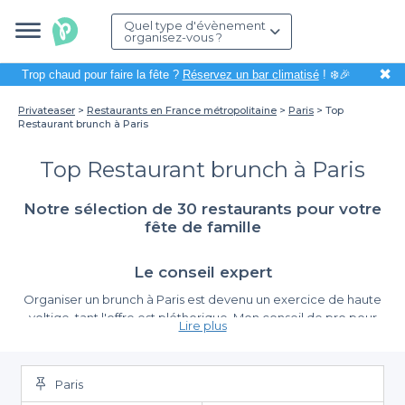
Quel type d'évènement
organisez-vous ?
✖
Trop chaud pour faire la fête ?
Réservez un bar climatisé
! ❄️🎉
Privateaser
Restaurants en France métropolitaine
Paris
Top
Restaurant brunch à Paris
Top Restaurant brunch à Paris
Notre sélection de 30 restaurants pour votre
fête de famille
Le conseil expert
Organiser un brunch à Paris est devenu un exercice de haute
voltige, tant l'offre est pléthorique. Mon conseil de pro pour
Lire plus
éviter les déceptions :
identifiez d'abord le format qui
correspond à votre groupe
. En 2026, la tendance se sépare en
deux camps : le "brunch à la carte" ultra-stylisé, idéal pour les
Paris
Un point crucial à Paris :
petits comités en quête de créations culinaires pointues
la gestion du temps et des "services"
.