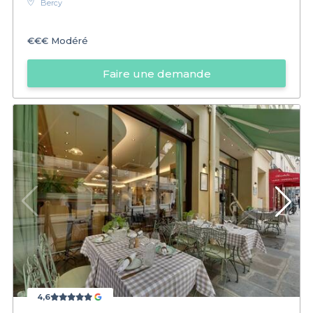
Bercy
€€€
Modéré
Faire une demande
4,6