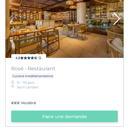
4,5
Rosé - Restaurant
Cuisine méditerranéenne
10 - 150 pers.
Saint-Lambert
€€€
Modéré
Faire une demande