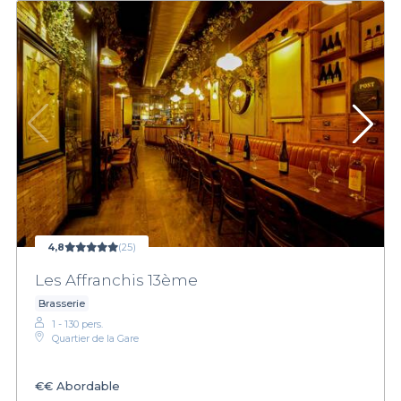
4,8
(25)
Les Affranchis 13ème
Brasserie
1 - 130 pers.
Quartier de la Gare
€€
Abordable