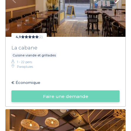
4,9
(2)
La cabane
Cuisine viande et grillades
1 - 22 pers.
Parapluies
€
Économique
Faire une demande