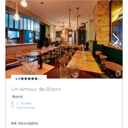
4,9
(51)
Un Amour de Bistro
Bistrot
2 - 50 pers.
Montmartre
€€
Abordable