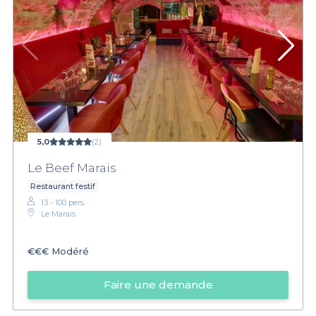
5,0
(2)
Le Beef Marais
Restaurant festif
13 - 100 pers.
Le Marais
€€€
Modéré
Faire une demande