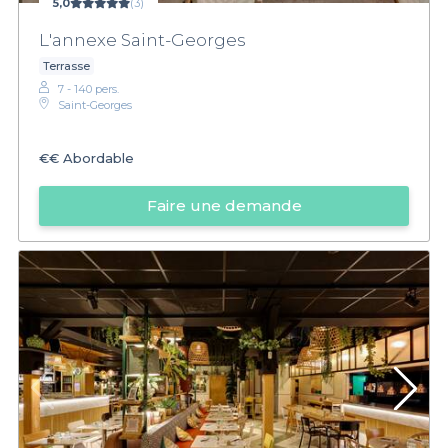
5,0
(3)
L'annexe Saint-Georges
Terrasse
7 - 140 pers.
Saint-Georges
€€
Abordable
Faire une demande