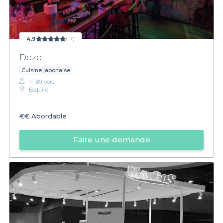
4,9
(17)
Dozo
Cuisine japonaise
1 - 80 pers.
Esquirol
€€
Abordable
Faire une demande