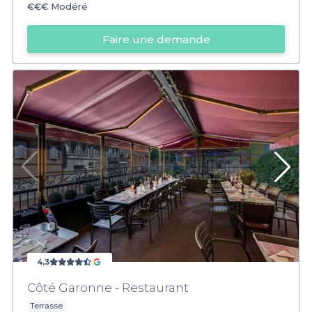
€€€
Modéré
Faire une demande
4,3
Côté Garonne - Restaurant
Terrasse