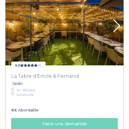
5,0
(8)
La Table d'Emile & Fernand
Jardin
10 - 300 pers.
Aucamville
€€
Abordable
Faire une demande