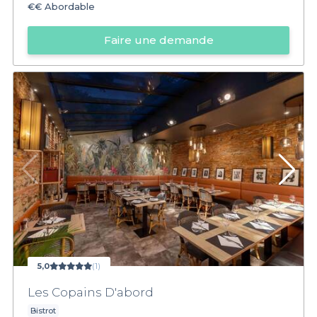
€€
Abordable
Faire une demande
5,0
(1)
Les Copains D'abord
Bistrot