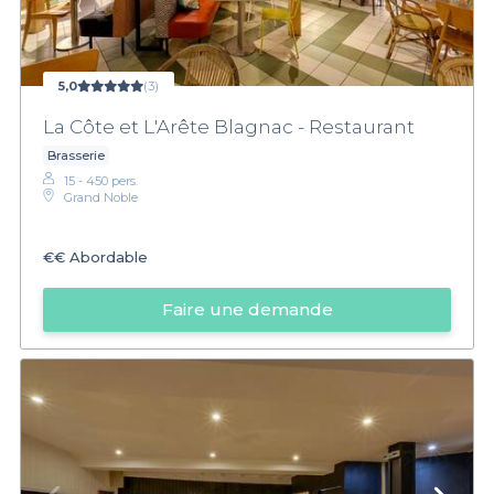
5,0
(3)
La Côte et L'Arête Blagnac - Restaurant
Brasserie
15 - 450 pers.
Grand Noble
€€
Abordable
Faire une demande