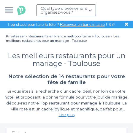
Quel type d'évènement
organisez-vous ?
✖
Trop chaud pour faire la fête ?
Réservez un bar climatisé
! ❄️🎉
Privateaser
Restaurants en France métropolitaine
Toulouse
Les
meilleurs restaurants pour un mariage - Toulouse
Les meilleurs restaurants pour un
mariage - Toulouse
Notre sélection de 14 restaurants pour votre
fête de famille
Si vous êtes à la recherche d’un cadre idéal, non loin de votre
hôtel et proposant la bonne formule pour votre jour de mariage,
découvrez notre
Top restaurant pour mariage à Toulouse
. La
ville rose est un cadre idyllique et magnifique, parfait pour
Lire plus
organiser une cérémonie de mariage. Selon le genre
d’événement que vous souhaitez fêter et le confort voulu, vous
Restaurant cosy, branché, rétro, original, insolite ou de haut
standing, à vous de choisir. Idem pour les types de prestations
avez l’embarras du choix parmi notre sélection de restaurants
offertes. Confiez l’organisation du plus beau jour de votre vie
pour mariage à Toulouse.