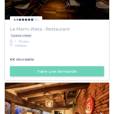
4,9
(52)
Le Mami-Wata - Restaurant
Cuisine créole
1 - 130 pers.
Matabiau
€€
Abordable
Faire une demande