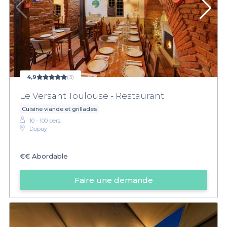
4,9
(3)
Le Versant Toulouse - Restaurant
Cuisine viande et grillades
10 - 100 pers.
Dupuy
€€
Abordable
Faire une demande