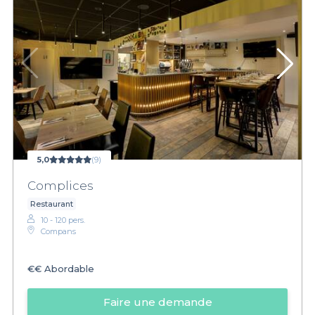
5,0
(9)
Complices
Restaurant
10 - 120 pers.
Compans
€€
Abordable
Faire une demande