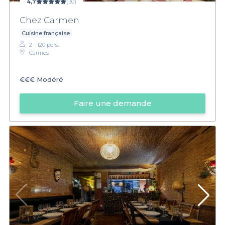
4,7
(30)
Chez Carmen
Cuisine française
2 - 120 pers.
Carmes
€€€
Modéré
Faire une demande