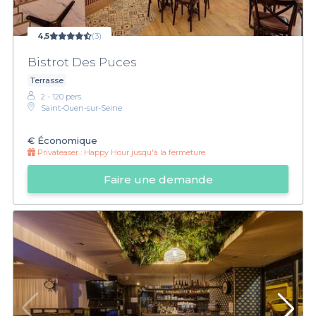
4,5
(3)
Bistrot Des Puces
Terrasse
2 - 120 pers.
Saint-Ouen-sur-Seine
€
Économique
Privateaser :
Happy Hour jusqu'à la fermeture
Faire une demande