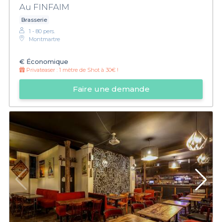
Au FINFAIM
Brasserie
1 - 80 pers.
Montmartre
€
Économique
Privateaser :
1 mètre de Shot à 30€ !
Faire une demande