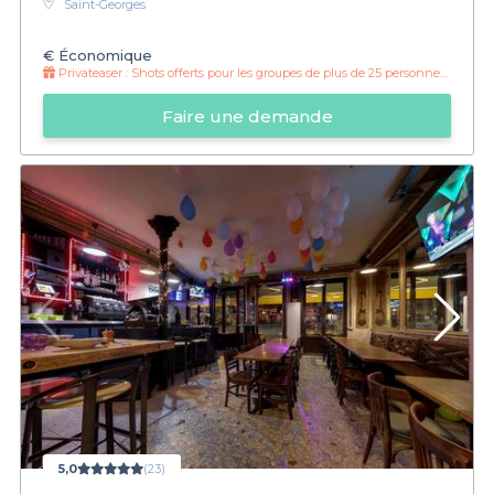
Saint-Georges
€
Économique
Privateaser :
Shots offerts pour les groupes de plus de 25 personnes !
Faire une demande
5,0
(23)