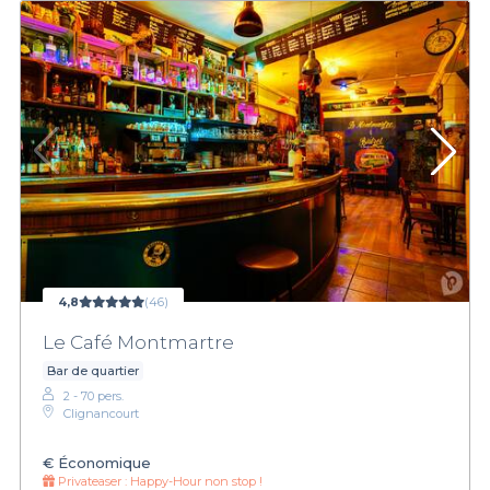
4,8
(46)
Le Café Montmartre
Bar de quartier
2 - 70 pers.
Clignancourt
€
Économique
Privateaser :
Happy-Hour non stop !