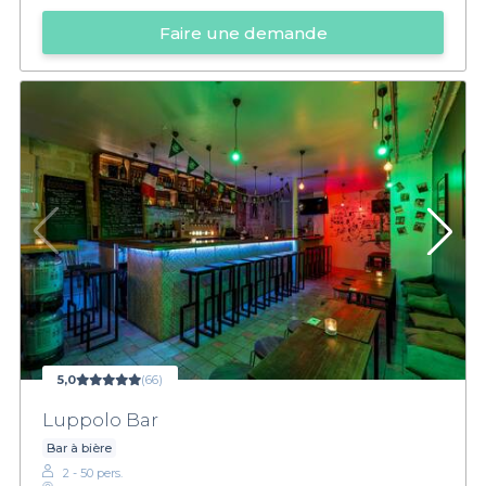
Faire une demande
5,0
(66)
Luppolo Bar
Bar à bière
2 - 50 pers.