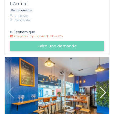
L'Amiral
Bar de quartier
2 - 80 pers.
Montmartre
€
Économique
Privateaser :
Spritz à 4€ de 18h à 22h
Faire une demande