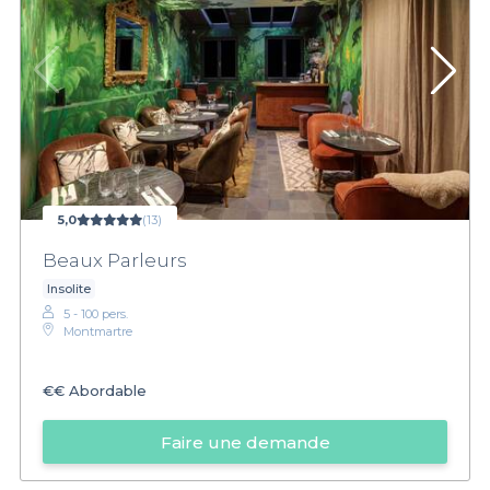
5,0
(13)
Beaux Parleurs
Insolite
5 - 100 pers.
Montmartre
€€
Abordable
Faire une demande