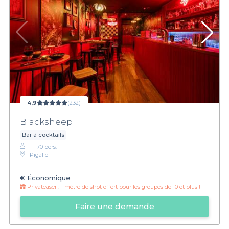
4,9
(232)
Blacksheep
Bar à cocktails
1 - 70 pers.
Pigalle
€
Économique
Privateaser :
1 mètre de shot offert pour les groupes de 10 et plus !
Faire une demande