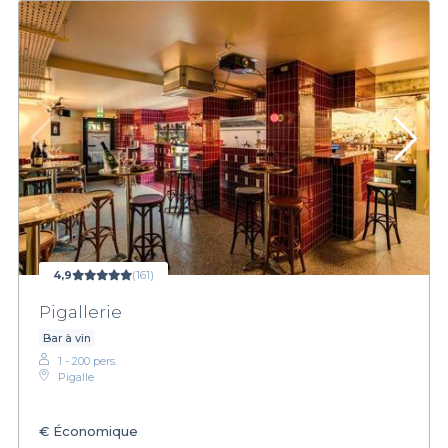
4,9
(161)
Pigallerie
Bar à vin
1 - 200 pers.
Pigalle
€
Économique