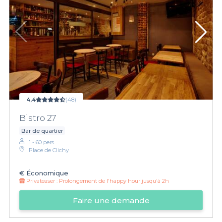
4,4
(48)
Bistro 27
Bar de quartier
1 - 60 pers.
Place de Clichy
€
Économique
Privateaser :
Prolongement de l'happy hour jusqu'à 2h
Faire une demande