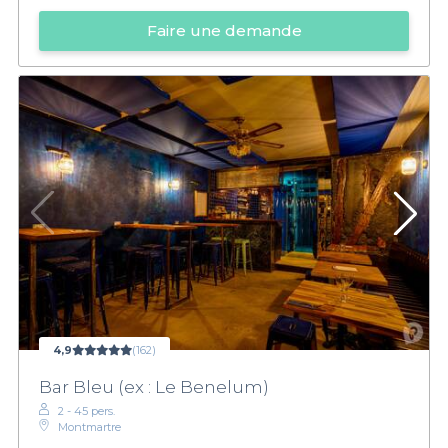
Faire une demande
4,9
(162)
Bar Bleu (ex : Le Benelum)
2 - 45 pers.
Montmartre