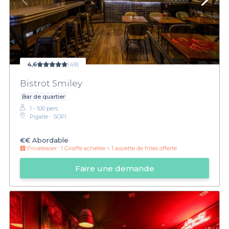
4,6
(49)
Bistrot Smiley
Bar de quartier
1 - 100 pers.
Pigalle - SOPI
€€
Abordable
Privateaser :
1 Giraffe achetée = 1 assiette de frites offerte
Faire une demande