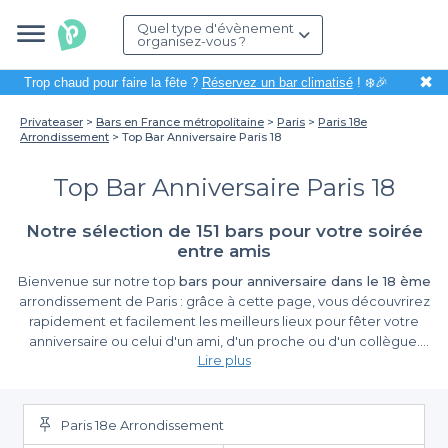
Quel type d'évènement
organisez-vous ?
✖
Trop chaud pour faire la fête ?
Réservez un bar climatisé
! ❄️🎉
Privateaser
Bars en France métropolitaine
Paris
Paris 18e
Arrondissement
Top Bar Anniversaire Paris 18
Top Bar Anniversaire Paris 18
Notre sélection de 151 bars pour votre soirée
entre amis
Bienvenue sur notre top
bars pour anniversaire dans le 18 ème
arrondissement de Paris : grâce à cette page, vous découvrirez
rapidement et facilement les meilleurs lieux pour fêter votre
anniversaire ou celui d'un ami, d'un proche ou d'un collègue.
Lire plus
Suivez notre sélection des
meilleurs bars de Paris 18 pour
anniversaire
, il vous révèle tous les styles et toutes les ambiances
disponibles dans le quartier : pour un anniversaire réussi, ce sera
un anniversaire réussi ! Faites votre choix parmi des dizaines de
Paris 18e Arrondissement
bars tous plus intéressants les uns que les autres : ambiances