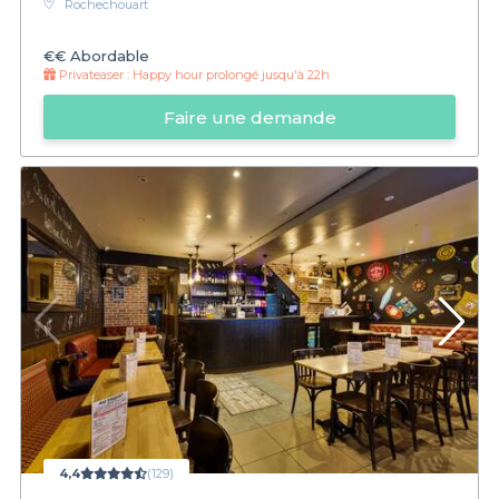
Rochechouart
€€
Abordable
Privateaser :
Happy hour prolongé jusqu'à 22h
Faire une demande
4,4
(129)