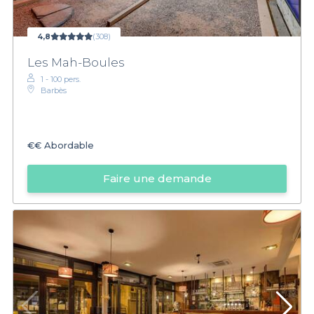
4,8
(308)
Les Mah-Boules
1 - 100 pers.
Barbès
€€
Abordable
Faire une demande