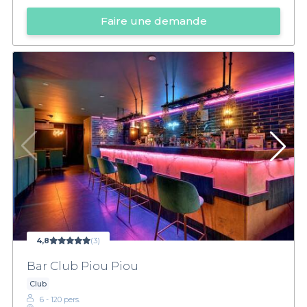
Faire une demande
4,8
(3)
Bar Club Piou Piou
Club
6 - 120 pers.