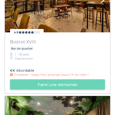
4,9
(251)
Bistrot XVIII
Bar de quartier
1 - 130 pers.
Clignancourt
€€
Abordable
Privateaser :
Happy Hour prolongé jusqu'à 1h du matin !
Faire une demande