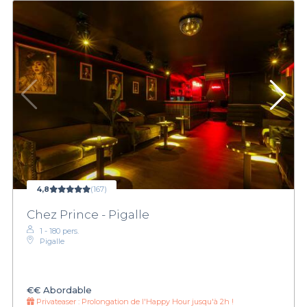
4,8
(167)
Chez Prince - Pigalle
1 - 180 pers.
Pigalle
€€
Abordable
Privateaser :
Prolongation de l'Happy Hour jusqu'à 2h !