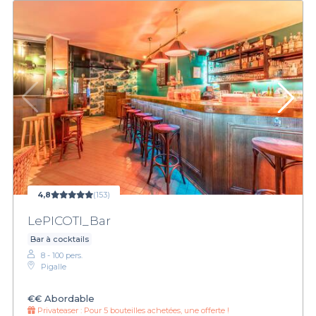
4,8
(153)
LePICOTI_Bar
Bar à cocktails
8 - 100 pers.
Pigalle
€€
Abordable
Privateaser :
Pour 5 bouteilles achetées, une offerte !