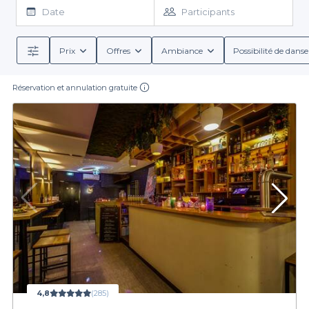
variées, cosy, lounge, animée, déjantée, exotique... les meilleurs
Date
Participants
bars où fêter son anniversaire à Paris sont ici ! Choisissez le
meilleur bar pour anniversaire à Paris 18
, vous n’aurez plus qu’à
y réserver quelques tables ou à le privatiser en un clin d’oeil,
Prix
Offres
Ambiance
Possibilité de danse
grâce à Privateaser : avec notre service rapide et gratuit, tout ira
comme sur des roulettes. On espère que vous passerez un
Réservation et annulation gratuite
anniversaire à couper le souffle.
4,8
(285)