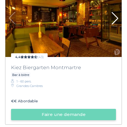
4,4
(43)
Kiez Biergarten Montmartre
Bar à bière
1 - 60 pers.
Grandes-Carrières
€€
Abordable
Faire une demande