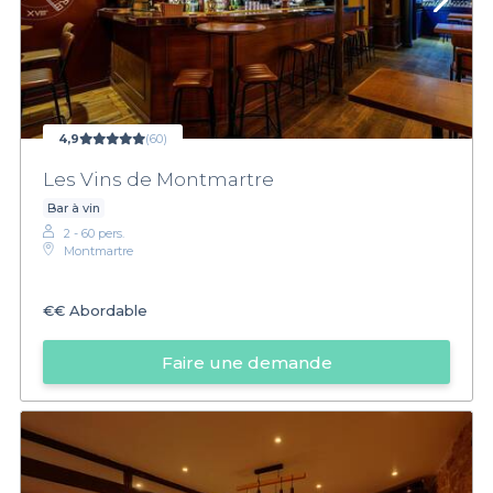
4,9
(60)
Les Vins de Montmartre
Bar à vin
2 - 60 pers.
Montmartre
€€
Abordable
Faire une demande