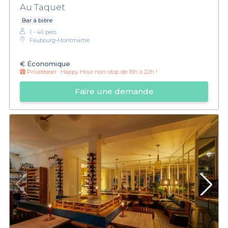
Au Taquet
Bar à bière
1 - 40 pers.
Faubourg-Montmartre
€
Économique
Privateaser :
Happy Hour non-stop de 16h à 22h !
Faire une demande