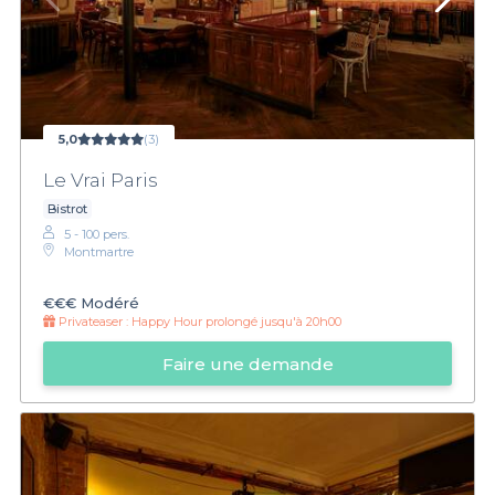
5,0
(3)
Le Vrai Paris
Bistrot
5 - 100 pers.
Montmartre
€€€
Modéré
Privateaser :
Happy Hour prolongé jusqu'à 20h00
Faire une demande