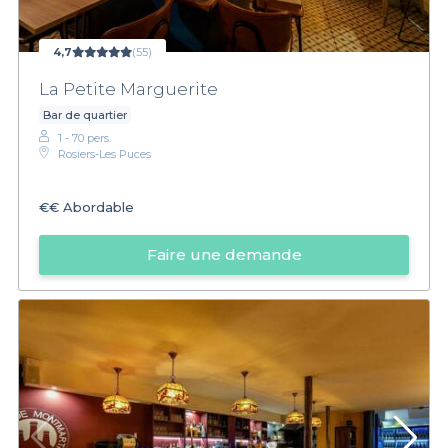
4,7
(55)
La Petite Marguerite
Bar de quartier
1 - 70 pers.
Rosiers-Les Puces
€€
Abordable
Faire une demande