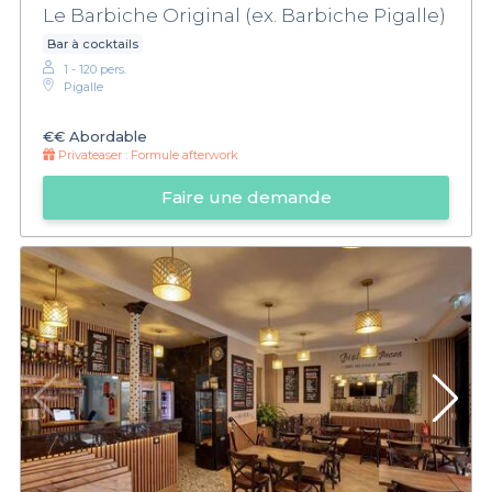
Le Barbiche Original (ex. Barbiche Pigalle)
Bar à cocktails
1 - 120 pers.
Pigalle
€€
Abordable
Privateaser :
Formule afterwork
Faire une demande