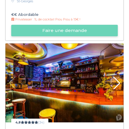
St-Georges
€€
Abordable
Privateaser :
1L de cocktail Piou Piou à 15€ !
Faire une demande
4,8
(34)