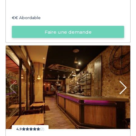
€€
Abordable
Faire une demande
4,9
(2)