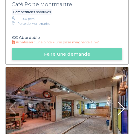
Café Porte Montmartre
Compétitions sportives
1 - 200 pers.
Porte de Montmartre
€€
Abordable
Privateaser :
Une pinte + une pizza margherita à 12€
Faire une demande