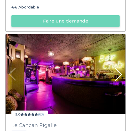
€€
Abordable
Faire une demande
5,0
(63)
Le Cancan Pigalle