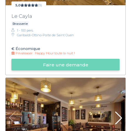
5,0
(9)
Le Cayla
Brasserie
1 - 100 pers.
Garibaldi-Ottino-Porte de Saint Ouen
€
Économique
Privateaser :
Happy Hour toute la nuit !
Faire une demande