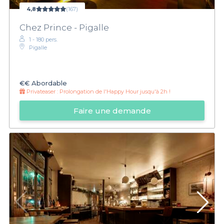
4,8
(167)
Chez Prince - Pigalle
1 - 180 pers.
Pigalle
€€
Abordable
Privateaser :
Prolongation de l'Happy Hour jusqu'à 2h !
Faire une demande