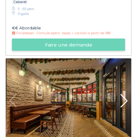
Cabaret
5 - 65 pers.
Pigalle
€€
Abordable
Privateaser :
Formule apéro : tapas + cocktail à partir de 18€
Faire une demande