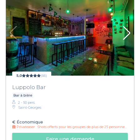
5,0
(66)
Luppolo Bar
Bar à bière
2 - 50 pers.
Saint-Georges
€
Économique
Privateaser :
Shots offerts pour les groupes de plus de 25 personnes !
Faire une demande