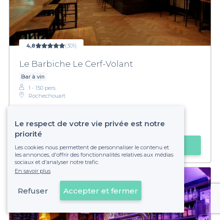
4,8
(301)
Le Barbiche Le Cerf-Volant
Bar à vin
1 - 150 pers.
Rochechouart
€€
Abordable
Le respect de votre vie privée est notre
Privateaser :
Happy hour prolongé jusqu'à 22h
priorité
Faire une demande
Les cookies nous permettent de personnaliser le contenu et
les annonces, d'offrir des fonctionnalités relatives aux médias
sociaux et d'analyser notre trafic.
En savoir plus
Refuser
Accepter et fermer
Voir sur la carte