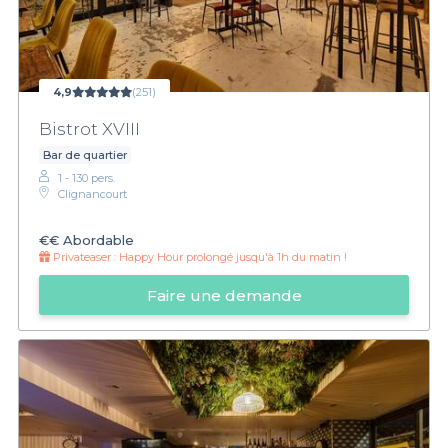
4,9
(251)
Bistrot XVIII
Bar de quartier
1 - 130 pers.
Clignancourt
€€
Abordable
Privateaser :
Happy Hour prolongé jusqu'à 1h du matin !
Faire une demande