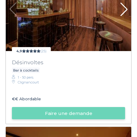
4,9
(25)
Désinvoltes
Bar à cocktails
1 - 50 pers.
Clignancourt
€€
Abordable
Faire une demande