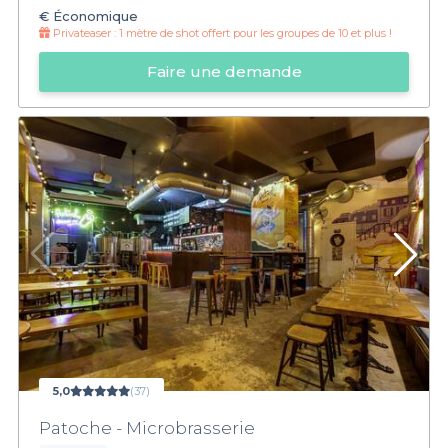
€
Économique
Privateaser :
1 mètre de shot offert pour les groupes de 10 et plus !
Faire une demande
5,0
(37)
Patoche - Microbrasserie