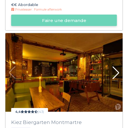
€€
Abordable
Privateaser :
Formule afterwork
Faire une demande
4,4
(43)
Kiez Biergarten Montmartre