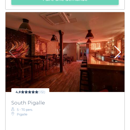
4,8
(132)
South Pigalle
5 - 70 pers.
Pigalle