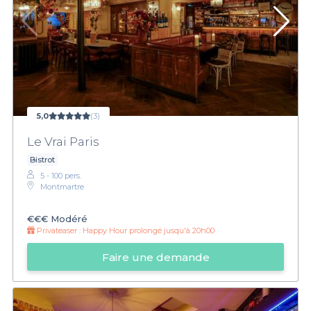
5,0
(3)
Le Vrai Paris
Bistrot
5 - 100 pers.
Montmartre
€€€
Modéré
Privateaser :
Happy Hour prolongé jusqu'à 20h00
Faire une demande