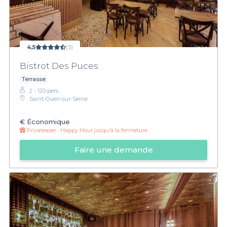
4,5
(3)
Bistrot Des Puces
Terrasse
2 - 120 pers.
Saint-Ouen-sur-Seine
€
Économique
Privateaser :
Happy Hour jusqu'à la fermeture
Faire une demande