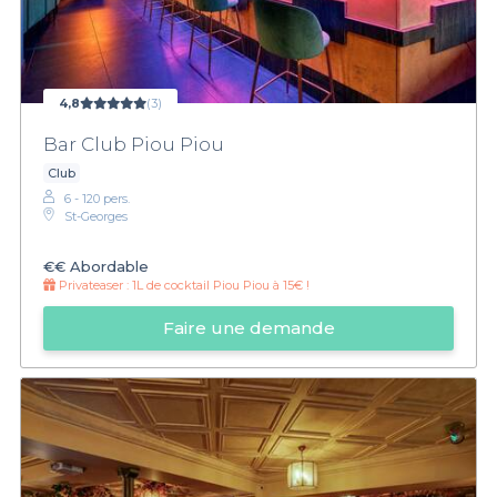
4,8
(3)
Bar Club Piou Piou
Club
6 - 120 pers.
St-Georges
€€
Abordable
Privateaser :
1L de cocktail Piou Piou à 15€ !
Faire une demande