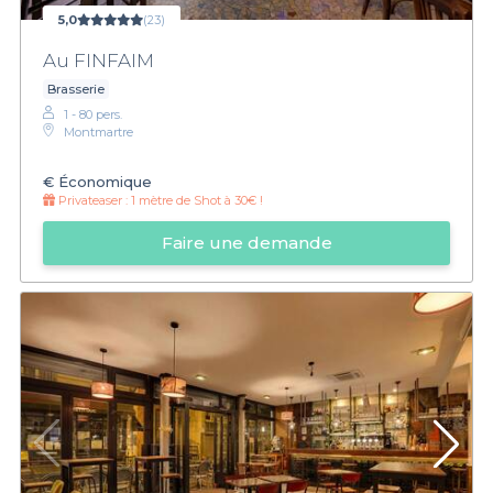
5,0
(23)
Au FINFAIM
Brasserie
1 - 80 pers.
Montmartre
€
Économique
Privateaser :
1 mètre de Shot à 30€ !
Faire une demande