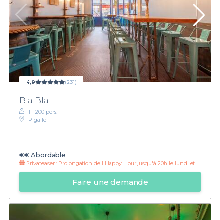
4,9
(231)
Bla Bla
1 - 200 pers.
Pigalle
€€
Abordable
Privateaser :
Prolongation de l'Happy Hour jusqu'à 20h le lundi et mardi !
Faire une demande