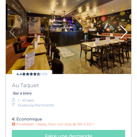
4,4
(129)
Au Taquet
Bar à bière
1 - 40 pers.
Faubourg-Montmartre
€
Économique
Privateaser :
Happy Hour non-stop de 16h à 22h !
Faire une demande