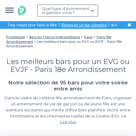
Quel type d'évènement
organisez-vous ?
✖
Trop chaud pour faire la fête ?
Réservez un bar climatisé
! ❄️🎉
Privateaser
Bars en France métropolitaine
Paris
Paris 18e
Arrondissement
Les meilleurs bars pour un EVG ou EVJF - Paris 18e
Arrondissement
Les meilleurs bars pour un EVG ou
EVJF - Paris 18e Arrondissement
Notre sélection de 95 bars pour votre soirée
entre amis
Dans le cadre du célèbre 18e arrondissement de Paris, organiser
un enterrement de vie de garçon ou de jeune fille est une
aventure excitante qui mérite d'être bien planifiée. Niché entre
Montmartre et les charmantes ruelles de la Goutte d'Or, ce
Lire plus
quartier offre une multitude de bars qui sauront répondre à
toutes vos attentes pour faire de cette occasion un moment
La facilité de réservation avec Privateaser
inoubliable. Et tout commence par le choix du lieu !