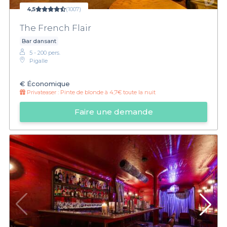
4,5
(1007)
The French Flair
Bar dansant
5 - 200 pers.
Pigalle
€
Économique
Privateaser :
Pinte de blonde à 4,7€ toute la nuit
Faire une demande