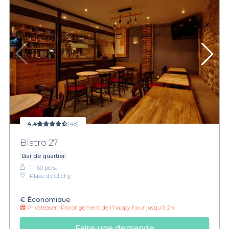
4,4
(48)
Bistro 27
Bar de quartier
1 - 60 pers.
Place de Clichy
€
Économique
Privateaser :
Prolongement de l'happy hour jusqu'à 2h
Faire une demande