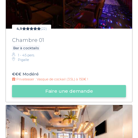
4,9
(22)
Chambre 01
Bar à cocktails
1 - 45 pers.
Pigalle
€€€
Modéré
Privateaser :
Vasque de cockail (3.5L) à 150€ !
Faire une demande