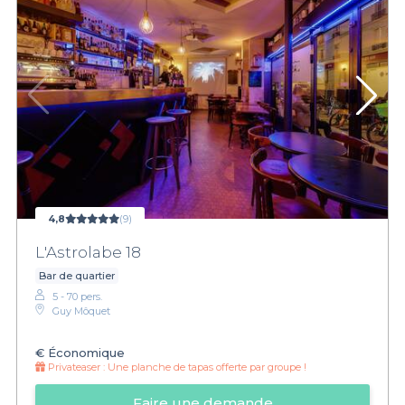
4,8
(9)
L'Astrolabe 18
Bar de quartier
5 - 70 pers.
Guy Môquet
€
Économique
Privateaser :
Une planche de tapas offerte par groupe !
Faire une demande