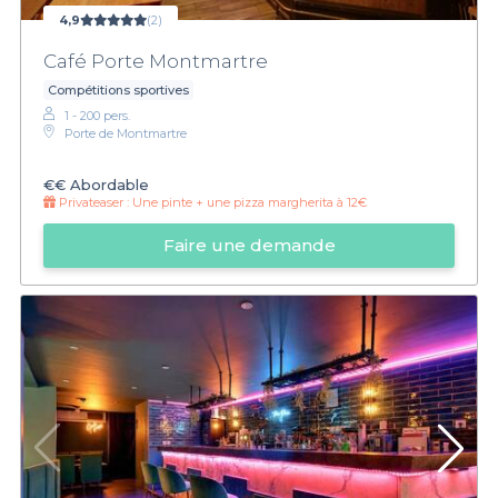
4,9
(2)
Café Porte Montmartre
Compétitions sportives
1 - 200 pers.
Porte de Montmartre
€€
Abordable
Privateaser :
Une pinte + une pizza margherita à 12€
Faire une demande