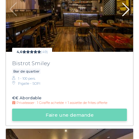
4,6
(49)
Bistrot Smiley
Bar de quartier
1 - 100 pers.
Pigalle - SOPI
€€
Abordable
Privateaser :
1 Giraffe achetée = 1 assiette de frites offerte
Faire une demande