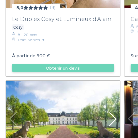
5,0
(19)
4
Le Duplex Cosy et Lumineux d'Alain
Ca
Cosy
8 - 20 pers.
Folie-Méricourt
À partir de
900 €
Sur
Obtenir un devis