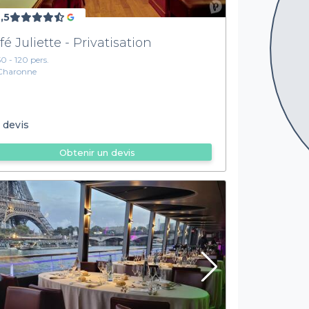
,5
fé Juliette - Privatisation
50 - 120 pers.
Charonne
 devis
Obtenir un devis