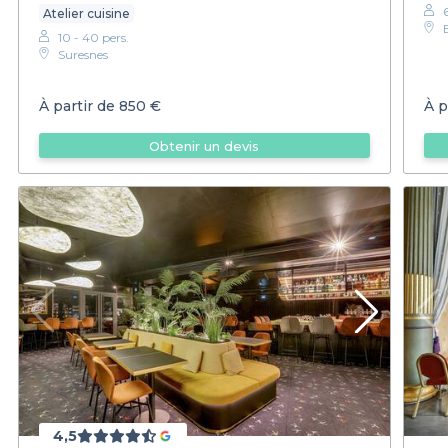
Atelier cuisine
10 - 40 pers.
Suresnes
À partir de
850 €
À p
Obtenir un devis
4,5