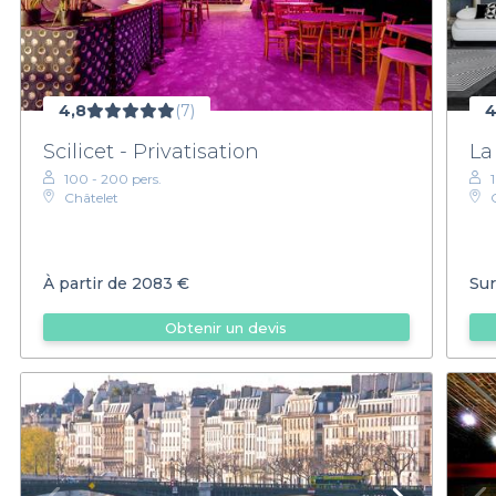
4,8
(7)
4
Scilicet - Privatisation
La
100 - 200 pers.
Châtelet
À partir de
2083 €
Sur
Obtenir un devis