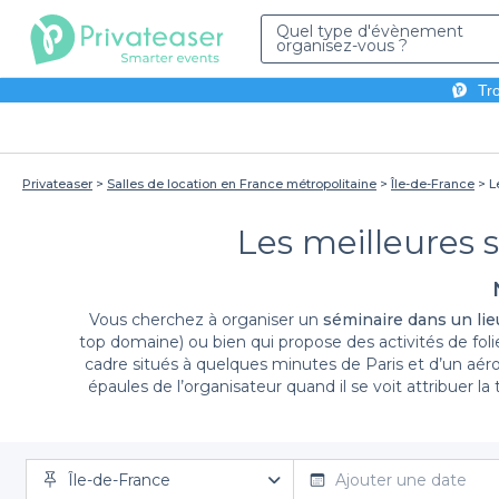
Quel type d'évènement
organisez-vous ?
Tro
Privateaser
Salles de location en France métropolitaine
Île-de-France
L
Les meilleures s
Vous cherchez à organiser un
séminaire dans un lie
top domaine) ou bien qui propose des activités de foli
cadre situés à quelques minutes de Paris et d’un aéro
épaules de l’organisateur quand il se voit attribuer l
nos
lieux pour séminaires dans la région de l’Ile 
recherchez un lieu à lieu, vous pouvez d'ores et déjà 
technologies et possèdent tous des espaces pour organi
accueille vos séminaires dans tous
nos lieux de loca
Île-de-France
Ajouter une date
séminaire dans la région incluant les listes d’hôtels 