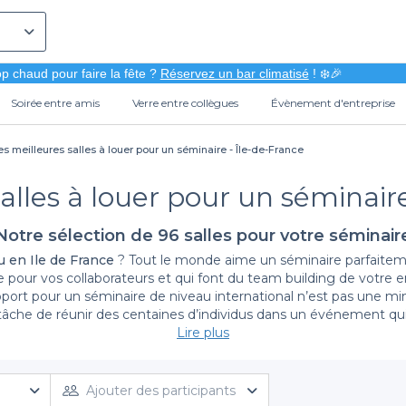
p chaud pour faire la fête ?
Réservez un bar climatisé
! ❄️🎉
Soirée entre amis
Verre entre collègues
Évènement d'entreprise
es meilleures salles à louer pour un séminaire - Île-de-France
alles à louer pour un séminair
Notre sélection de 96 salles pour votre séminair
u en Ile de France
? Tout le monde aime un séminaire parfaitemen
e pour vos collaborateurs et qui font du team building de votre 
port pour un séminaire de niveau international n’est pas une mince
a tâche de réunir des centaines d’individus dans un événement qui 
de France
se trouvent dans notre top afin de faciliter votre tâche,
Lire plus
consulter notre
top salle journée de séminaire à Paris
. Ceux lieux
ser ensuite un cocktail rafraîchissant ou d’autres activités qui
tion
et vos congrès dans tous nos lieux de location. Demandez de
Ajouter des participants
à proximité pour l’hébergement des participants. Et pour des réun