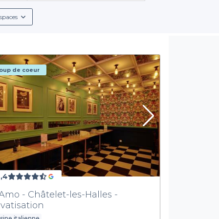
ment notre
top salle pour événement professionnel
, pour organ
spaces
formation dans un lieu unique !
oup de coeur
,4
 Amo - Châtelet-les-Halles -
ivatisation
sine italienne