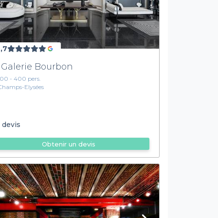
,7
 Galerie Bourbon
100 - 400 pers.
Champs-Elysées
 devis
Obtenir un devis