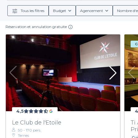
top salle de réunion atypiques
! Découvrez égale
Tous les filtres
Budget
Agencement
Nombre d'e
Réservation et annulation gratuite
C
4,5
4
Le Club de l'Etoile
Ti
Pr
50 - 170 pers.
Ternes
Cui