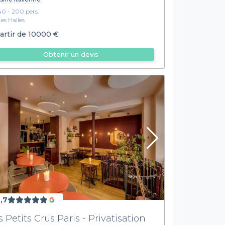
40 - 200 pers.
Les Halles
artir de
10000 €
Obtenir un devis
,7
s Petits Crus Paris - Privatisation