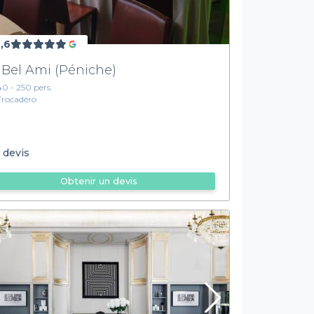
,6
 Bel Ami (Péniche)
40 - 250 pers.
Trocadéro
 devis
Obtenir un devis