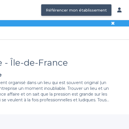
Référencer mon établissement
✖
e - Île-de-France
e
t organisé dans un lieu qui est souvent original (un
entreprise un moment inoubliable. Trouver un lieu et un
 affaire et on sait que la pression est grande sur les
se veulent à la fois professionnelles et ludiques. Tous
 et à ne pas perdre votre temps. Par ailleurs, si vous
 sont équipés pour vos présentations avec les dernières
 ne dépendent que de votre imagination. L’Ile de France
s informations sur les formules d’organisation d’un
ions qui sortent de l'ordinaires, rendez-vous sur notre