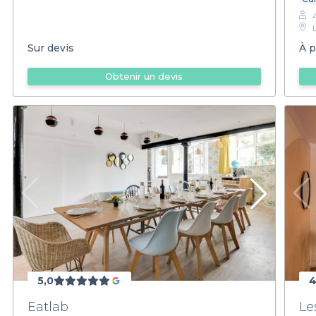
Sur devis
À p
Obtenir un devis
5,0
4
Eatlab
Le