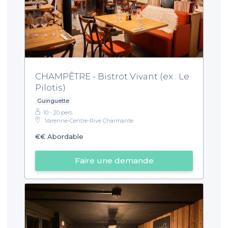
CHAMPÊTRE - Bistrot Vivant (ex : Le
Pilotis)
Guinguette
10 - 20 pers.
Varenne-Centre-Rive Charmante
€€
Abordable
Faire une demande