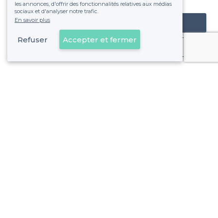
les annonces, d'offrir des fonctionnalités relatives aux médias
sociaux et d'analyser notre trafic.
En savoir plus
Référencer mon établissement
Refuser
Accepter et fermer
Déjà client
Villejuif - Alentours
<
Les meilleurs restaurants de groupe - Val-de-Marne
Villejuif - Types d'évènements
Les meilleurs restaurants pour fêter son anniversaire - Villej
Villejuif - Types de lieux