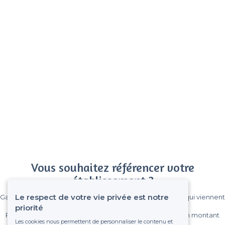
Vous souhaitez référencer votre
établissement ?
Le respect de votre vie privée est notre
Gagnez de nombreux clients parmi le million de visiteurs qui viennent
sur Privateaser chaque mois.
priorité
Pas de commissions et sans engagement, vous payez un montant
Les cookies nous permettent de personnaliser le contenu et
fixe sans risque de voir déraper la facture.