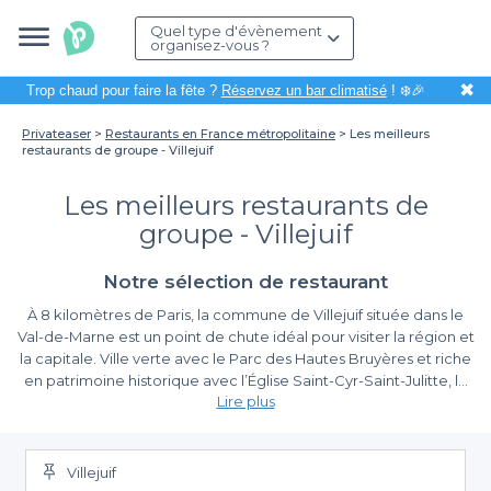
Quel type d'évènement
organisez-vous ?
✖
Trop chaud pour faire la fête ?
Réservez un bar climatisé
! ❄️🎉
Privateaser
Restaurants en France métropolitaine
Les meilleurs
restaurants de groupe - Villejuif
Les meilleurs restaurants de
groupe - Villejuif
Notre sélection de restaurant
À 8 kilomètres de Paris, la commune de Villejuif située dans le
Val-de-Marne est un point de chute idéal pour visiter la région et
la capitale. Ville verte avec le Parc des Hautes Bruyères et riche
en patrimoine historique avec l’Église Saint-Cyr-Saint-Julitte, la
Lire plus
ville très ancienne est aujourd’hui une ville dynamique et animée
avec des restaurants. Les métros Le Kremlin-Bicêtre, Villejuif ou
encore Léo Lagrange vous amèneront au cœur de la ville où
vous pourrez réserver une table pour découvrir les meilleurs
Villejuif
restaurants de la ville. Pour tout événement privé ou