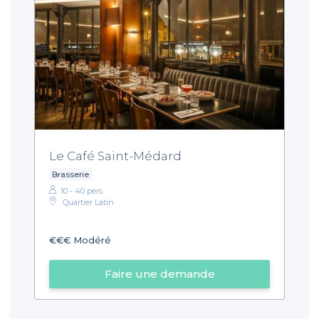
Le Café Saint-Médard
Brasserie
10 - 40 pers.
Quartier Latin
€€€
Modéré
Faire une demande