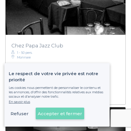
Chez Papa Jazz Club
1 - 50 pers.
Monnaie
Le respect de votre vie privée est notre
€€€
Modéré
priorité
Établissement non réservable
Les cookies nous permettent de personnaliser le contenu et
les annonces, d'offrir des fonctionnalités relatives aux médias
sociaux et d'analyser notre trafic.
En savoir plus
Refuser
Accepter et fermer
Voir sur la carte