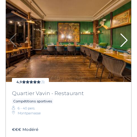
4,9
(3)
Quartier Vavin - Restaurant
Compétitions sportives
6 - 40 pers.
Montparnasse
€€€
Modéré