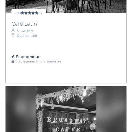
5,0
(1)
Café Latin
5 - 40 pers.
Quartier Latin
€
Économique
Établissement non réservable