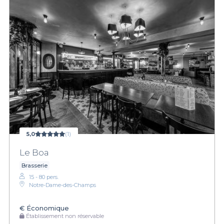
5,0
(1)
Le Boa
Brasserie
15 - 80 pers.
Notre-Dame-des-Champs
€
Économique
Établissement non réservable