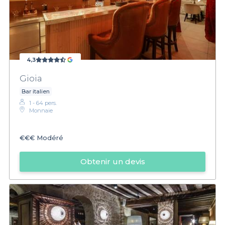
4,3
Gioia
Bar italien
1 - 64 pers.
Monnaie
€€€
Modéré
Obtenir un devis