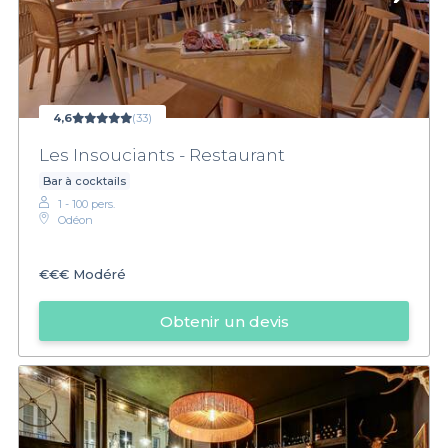
4,6
(33)
Les Insouciants - Restaurant
Bar à cocktails
1 - 100 pers.
Odéon
€€€
Modéré
Obtenir un devis