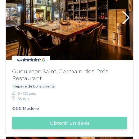
4,4
Gueuleton Saint-Germain-des-Prés -
Restaurant
Repaire de bons vivants
8 - 150 pers.
Odéon
€€€
Modéré
Obtenir un devis