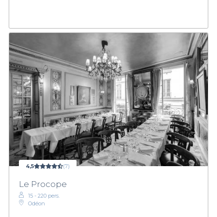
4,5
(7)
Le Procope
15 - 220 pers.
Odéon