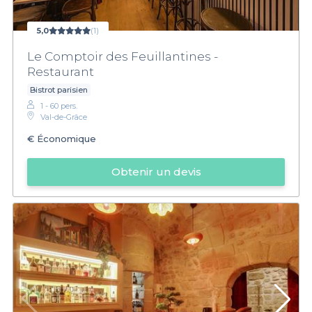
5,0
(1)
Le Comptoir des Feuillantines -
Restaurant
Bistrot parisien
1 - 60 pers.
Val-de-Grâce
€
Économique
Obtenir un devis