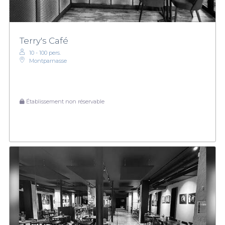
Terry's Café
10 - 100 pers.
Montparnasse
Établissement non réservable