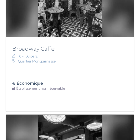
Broadway Caffe
10 - 150 pers.
Quartier Montparnasse
€
Économique
Établissement non réservable