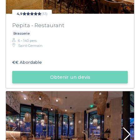
6e arrondissement et faites de votre événement un moment
mémorable.
4,9
(53)
Pepita - Restaurant
Brasserie
6 - 140 pers.
Saint-Germain
€€
Abordable
Obtenir un devis