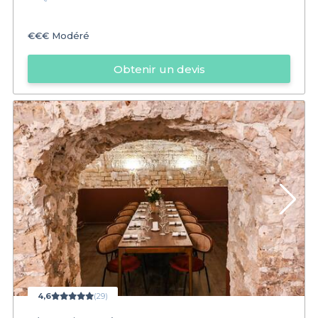
€€€
Modéré
Obtenir un devis
4,6
(29)