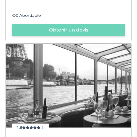
€€
Abordable
Obtenir un devis
4,6
(5)