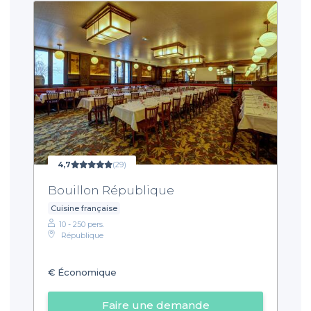
4,7
(29)
Bouillon République
Cuisine française
10 - 250 pers.
République
€
Économique
Faire une demande