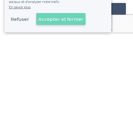
sociaux et d'analyser notre trafic.
En savoir plus
Référencer mon établissement
Refuser
Accepter et fermer
Déjà client
Paris 11e Arrondissement - Alentours
<
Les meilleurs restaurants en rooftop - Paris
Paris 11e Arrondissement - Types de lieux
<
Top Restaurant de groupe Paris 11 ème arrondissement (75011)
Les meilleurs restaurants pas chers - Paris 11e Arrondisse