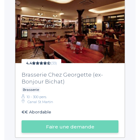
4,4
(33)
Brasserie Chez Georgette (ex-
Bonjour Bichat)
Brasserie
10 - 300 pers.
Canal St Martin
€€
Abordable
Faire une demande