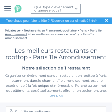
Quel type d'évènement
organisez-vous ?
✖
Trop chaud pour faire la fête ?
Réservez un bar climatisé
! ❄️🎉
Privateaser
Restaurants en France métropolitaine
Paris
Paris 11e
Arrondissement
Les meilleurs restaurants en rooftop - Paris 11e
Arrondissement
Les meilleurs restaurants en
rooftop - Paris 11e Arrondissement
Notre sélection de 1 restaurant
Organiser un événement dans un restaurant en rooftop à Paris,
notamment dans le charmant 11e arrondissement, est une
expérience à la fois unique et mémorable. Perché au sommet
des bâtiments, ces établissements offrent non seulement une
Lire plus
vue imprenable sur la ville lumière mais aussi une atmosphère
agréable pour vos réunions, anniversaires ou événements
Les avantages de la réservation avec Privateaser
d'entreprise. Imaginer votre soirée sous le ciel étoilé de Paris,
tout en dégustant une cuisine raffinée, est une perspective des
Paris 11e Arrondissement