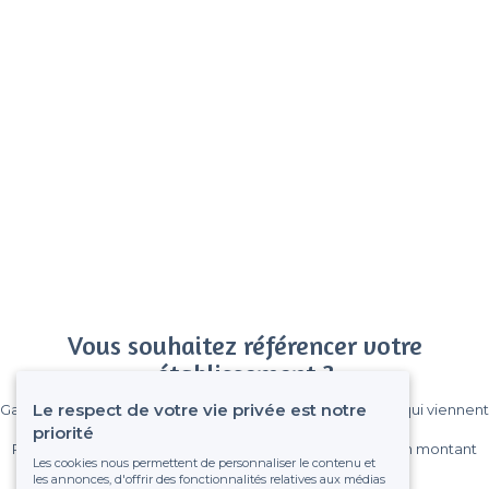
Vous souhaitez référencer votre
établissement ?
Le respect de votre vie privée est notre
Gagnez de nombreux clients parmi le million de visiteurs qui viennent
sur Privateaser chaque mois.
priorité
Pas de commissions et sans engagement, vous payez un montant
Les cookies nous permettent de personnaliser le contenu et
fixe sans risque de voir déraper la facture.
les annonces, d'offrir des fonctionnalités relatives aux médias