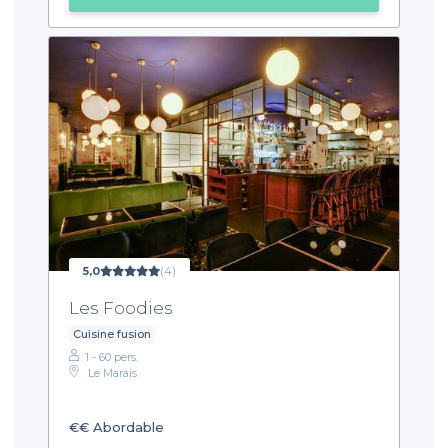
5,0
(4)
Les Foodies
Cuisine fusion
1 - 60 pers.
Le Marais
€€
Abordable