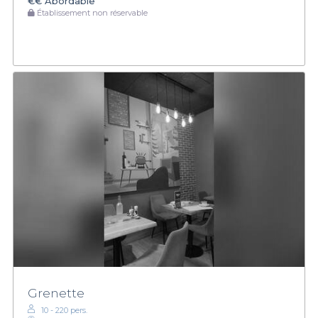
€€
Abordable
Établissement non réservable
Grenette
10 - 220 pers.