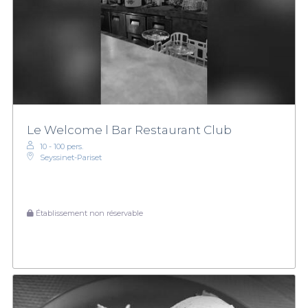
Le Welcome l Bar Restaurant Club
10 - 100 pers.
Seyssinet-Pariset
Établissement non réservable