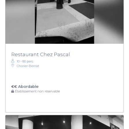
Restaurant Chez Pascal
10 - 80 pers.
Chorier-Berriat
€€
Abordable
Établissement non réservable