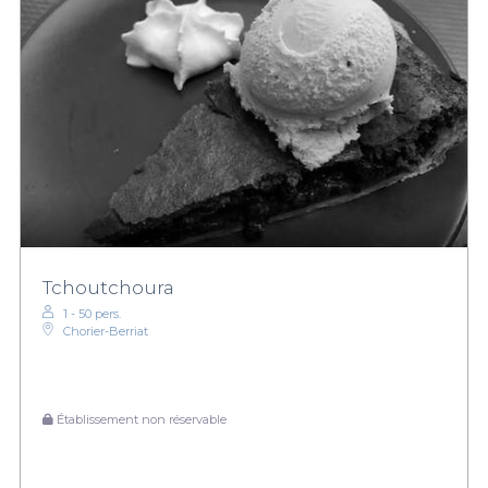
Tchoutchoura
1 - 50 pers.
Chorier-Berriat
Établissement non réservable