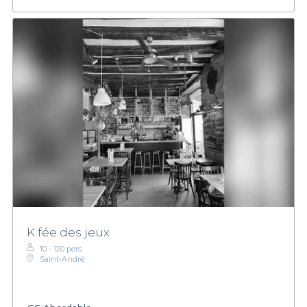
K fée des jeux
10 - 120 pers.
Saint-André