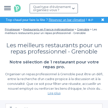
Quel type d'évènement
organisez-vous ?
✖
Trop chaud pour faire la fête ?
Réservez un bar climatisé
! ❄️🎉
Privateaser
Restaurants en France métropolitaine
Grenoble
Les
meilleurs restaurants pour un repas professionnel - Grenoble
Les meilleurs restaurants pour un
repas professionnel - Grenoble
Notre sélection de 1 restaurant pour votre
repas pro.
Organiser un repas professionnel à Grenoble peut être un défi,
entre la recherche d'un cadre propice à la discussion et à la
convivialité. Que ce soit pour fêter une réussite, accueillir un
nouvel employé ou renforcer les liens d'équipe, le choix du
Lire plus
restaurant est primordial. Avec son cadre magnifique, enserré
entre les montagnes, Grenoble offre de nombreuses possibilités
Une diversité d'offres à votre disposition
pour combler vos attentes et celles de vos collaborateurs.