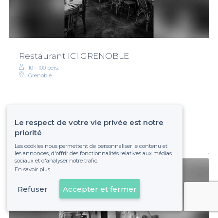
Restaurant ICI GRENOBLE
10 - 100 pers.
Grenoble
Établissement non réservable
Le respect de votre vie privée est notre
priorité
Les cookies nous permettent de personnaliser le contenu et
les annonces, d'offrir des fonctionnalités relatives aux médias
sociaux et d'analyser notre trafic.
En savoir plus
Refuser
Accepter et fermer
Voir sur la carte