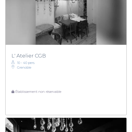
L' Atelier CGB
10 - 40 pers.
Grenoble
Établissement non réservable