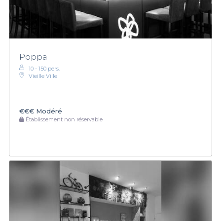
Poppa
10 - 150 pers.
Vieille Ville
€€€
Modéré
Établissement non réservable