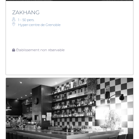
ZAKHANG
1 - 50 pers.
Hyper-centre de Grenoble
Établissement non réservable