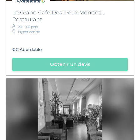
4,5
Le Grand Café Des Deux Mondes -
Restaurant
20 - 100 pers.
Hyper-centre
€€
Abordable
Obtenir un devis