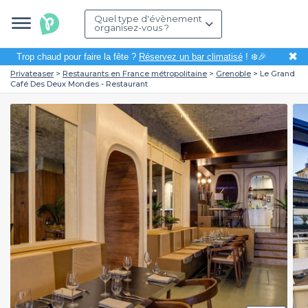
Quel type d'évènement
organisez-vous ?
✖
Trop chaud pour faire la fête ?
Réservez un bar climatisé
! ❄️🎉
Privateaser
Restaurants en France métropolitaine
Grenoble
Le Grand
Café Des Deux Mondes - Restaurant