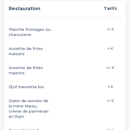
Restauration
Tarifs
Planche fromages ou
12 €
charcuterie
Assiette de frites
4 €
maisons
Assiette de frites
44 €
maisons
Œuf meurette bio
6 €
Gratin de ravioles de
14 €
la mère Maury,
crème de parmesan
et thym