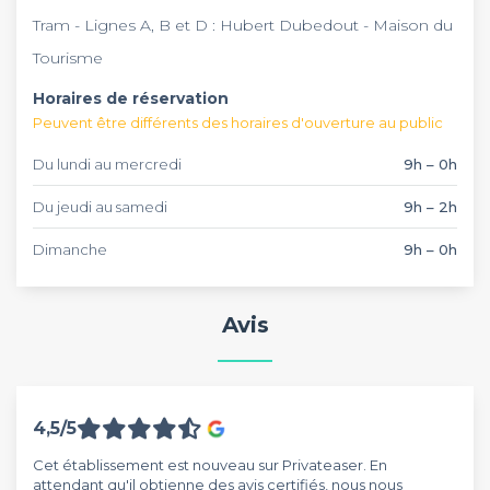
Mondes
et découvrir leurs plats signature dans une
ambiance conviviale au cœur de Grenoble.
Tram - Lignes A, B et D : Hubert Dubedout - Maison du
Tourisme
Horaires de réservation
Peuvent être différents des horaires d'ouverture au public
Du lundi au mercredi
9h – 0h
Du jeudi au samedi
9h – 2h
Dimanche
9h – 0h
Avis
4,5/5
Cet établissement est nouveau sur Privateaser. En
attendant qu'il obtienne des avis certifiés, nous nous