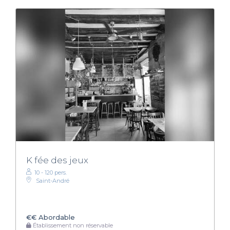
K fée des jeux
10 - 120 pers.
Saint-André
€€
Abordable
Établissement non réservable