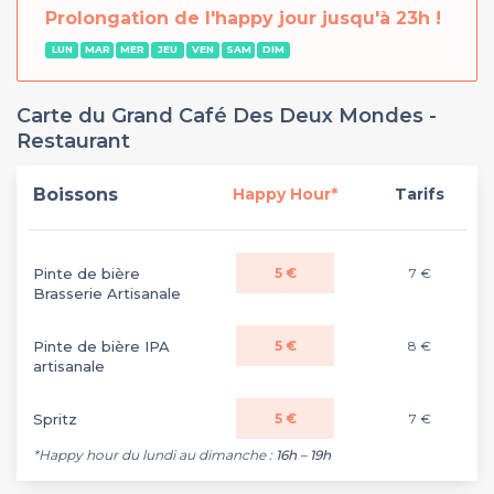
Prolongation de l'happy jour jusqu'à 23h !
LUN
MAR
MER
JEU
VEN
SAM
DIM
Carte du Grand Café Des Deux Mondes -
Restaurant
Boissons
Happy Hour*
Tarifs
Pinte de bière
5 €
7 €
Brasserie Artisanale
Pinte de bière IPA
5 €
8 €
artisanale
Spritz
5 €
7 €
*Happy hour du lundi au dimanche :
16h – 19h