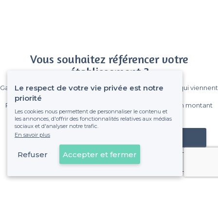
Vous souhaitez référencer votre
établissement ?
Le respect de votre vie privée est notre
Gagnez de nombreux clients parmi le million de visiteurs qui viennent
sur Privateaser chaque mois.
priorité
Pas de commissions et sans engagement, vous payez un montant
Les cookies nous permettent de personnaliser le contenu et
fixe sans risque de voir déraper la facture.
les annonces, d'offrir des fonctionnalités relatives aux médias
sociaux et d'analyser notre trafic.
En savoir plus
Référencer mon établissement
Refuser
Accepter et fermer
Déjà client