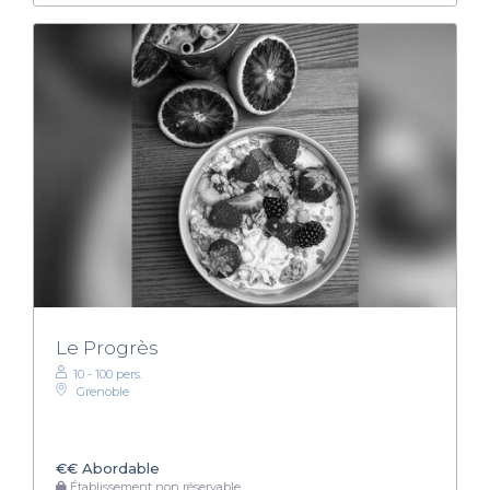
Le Progrès
10 - 100 pers.
Grenoble
€€
Abordable
Établissement non réservable