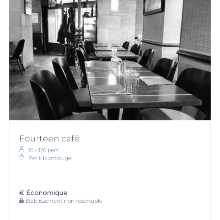
Fourteen café
10 - 120 pers.
Petit-Montrouge
€
Économique
Établissement non réservable