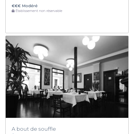
€€€
Modéré
Établissement non réservable
A bout de souffle