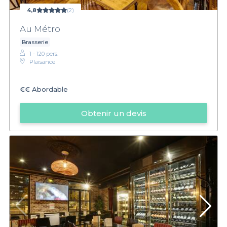
4,8
(2)
Au Métro
Brasserie
1 - 120 pers.
Plaisance
€€
Abordable
Obtenir un devis