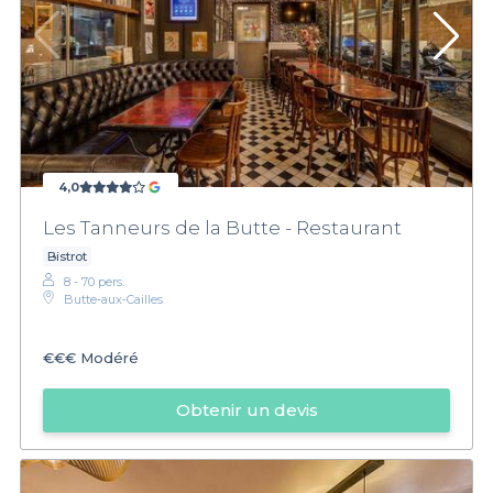
4,0
Les Tanneurs de la Butte - Restaurant
Bistrot
8 - 70 pers.
Butte‑aux‑Cailles
€€€
Modéré
Obtenir un devis