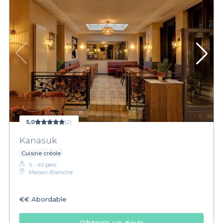
5,0
(2)
Kanasuk
Cuisine créole
5 - 40 pers.
Maison-Blanche
€€
Abordable
Obtenir un devis