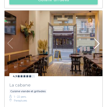
4,9
(2)
La cabane
Cuisine viande et grillades
1 - 22 pers.
Parapluies