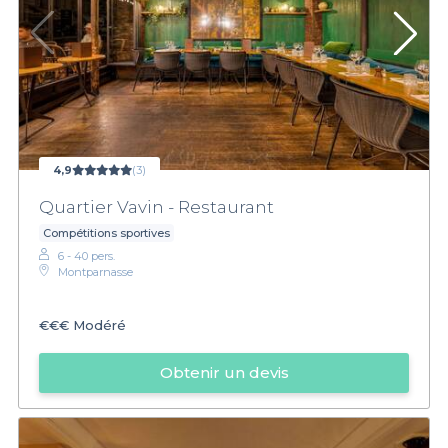
4,9
(3)
Quartier Vavin - Restaurant
Compétitions sportives
6 - 40 pers.
Montparnasse
€€€
Modéré
Obtenir un devis