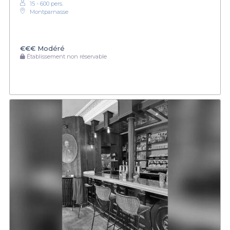
15 - 600 pers.
Montparnasse
€€€
Modéré
Établissement non réservable