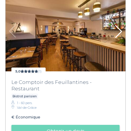
5,0
(1)
Le Comptoir des Feuillantines -
Restaurant
Bistrot parisien
1 - 60 pers.
Val-de-Grâce
€
Économique
Obtenir un devis