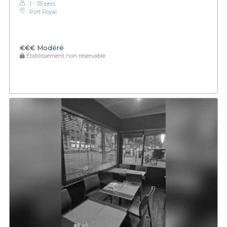
1 - 35 pers.
Port Royal
€€€
Modéré
Établissement non réservable