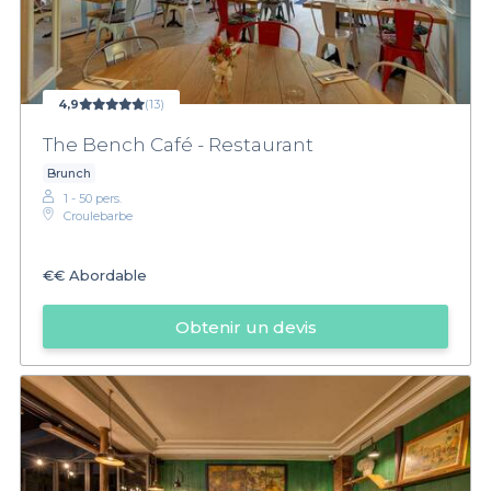
4,9
(13)
The Bench Café - Restaurant
Brunch
1 - 50 pers.
Croulebarbe
€€
Abordable
Obtenir un devis