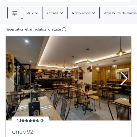
Prix
Offres
Ambiance
Possibilité de danse
Réservation et annulation gratuite
4,1
Criée 92