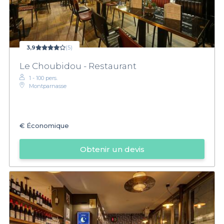
3,9
(5)
Le Choubidou - Restaurant
1 - 100 pers.
Montparnasse
€
Économique
Obtenir un devis