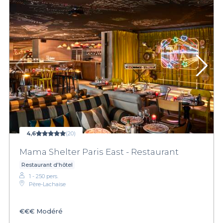
4,6
(20)
Mama Shelter Paris East - Restaurant
Restaurant d'hôtel
1 - 250 pers.
Père-Lachaise
€€€
Modéré