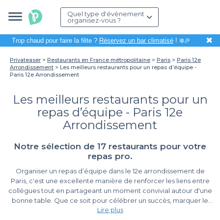
Quel type d'évènement
organisez-vous ?
✖
Trop chaud pour faire la fête ?
Réservez un bar climatisé
! ❄️🎉
Privateaser
Restaurants en France métropolitaine
Paris
Paris 12e
Arrondissement
Les meilleurs restaurants pour un repas d’équipe -
Paris 12e Arrondissement
Les meilleurs restaurants pour un
repas d’équipe - Paris 12e
Arrondissement
Notre sélection de 17 restaurants pour votre
repas pro.
Organiser un repas d’équipe dans le 12e arrondissement de
Paris, c'est une excellente manière de renforcer les liens entre
collègues tout en partageant un moment convivial autour d'une
bonne table. Que ce soit pour célébrer un succès, marquer le
Lire plus
lancement d'un projet ou tout simplement pour se retrouver, le