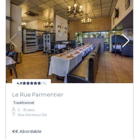
4,8
(15)
Le Rue Parmentier
Traditionnel
2 - 30 pers.
Bas Montreuil Est
€€
Abordable