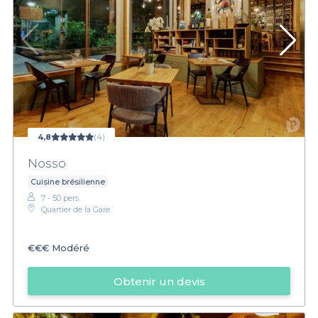
4,8
(4)
Nosso
Cuisine brésilienne
7 - 50 pers.
Quartier de la Gare
€€€
Modéré
Obtenir un devis