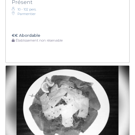
Présent
10 - 102 pers.
Parmentier
€€
Abordable
Établissement non réservable