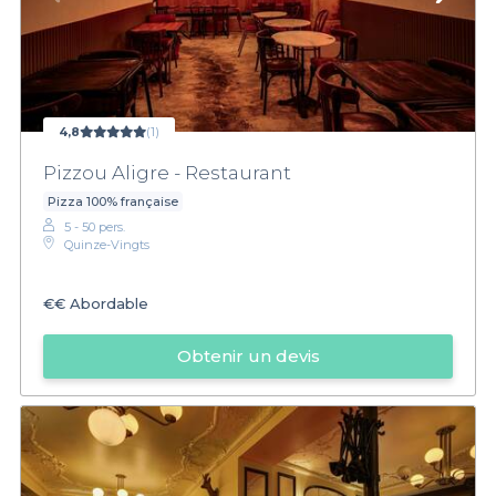
4,8
(1)
Pizzou Aligre - Restaurant
Pizza 100% française
5 - 50 pers.
Quinze-Vingts
€€
Abordable
Obtenir un devis