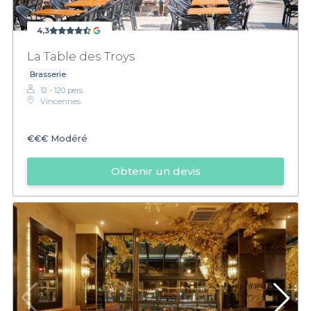
4,3
La Table des Troys
Brasserie
12 - 120 pers.
Vincennes
€€€
Modéré
Obtenir un devis