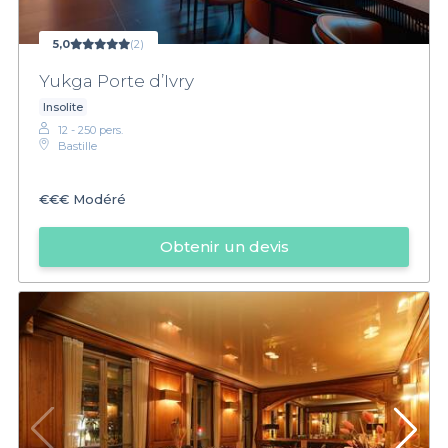
5,0
(2)
Yukga Porte d’Ivry
Insolite
12 - 250 pers.
Bastille
€€€
Modéré
Obtenir un devis