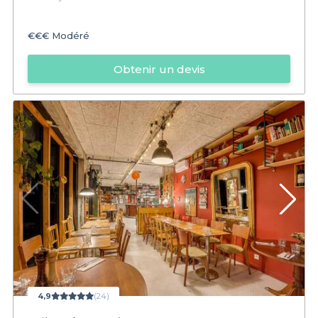
€€€
Modéré
Obtenir un devis
4,9
(24)