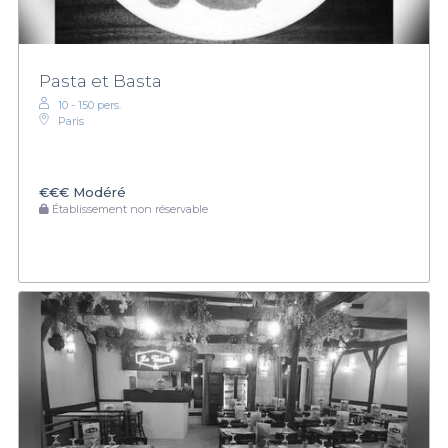
Pasta et Basta
10 - 150 pers.
Paris
€€€
Modéré
Établissement non réservable