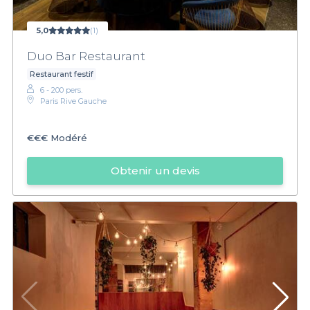
5,0
(1)
Duo Bar Restaurant
Restaurant festif
6 - 200 pers.
Paris Rive Gauche
€€€
Modéré
Obtenir un devis