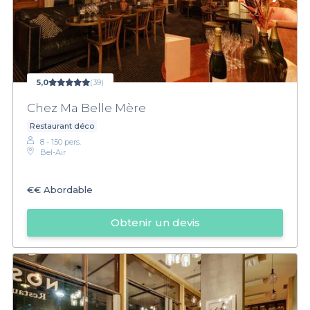
5,0
(39)
Chez Ma Belle Mère
Restaurant déco
8 - 150 pers.
Bel-Air
€€
Abordable
Obtenir un devis