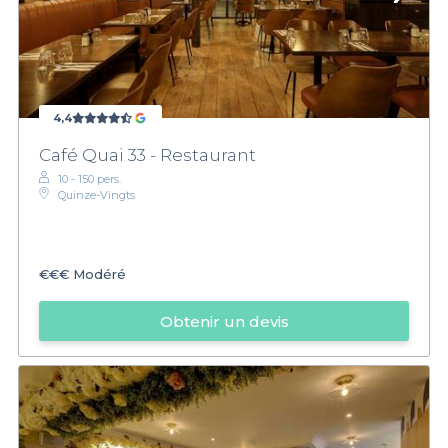
4,4
Café Quai 33 - Restaurant
10 - 150 pers.
Quinze-Vingts
€€€
Modéré
Obtenir un devis