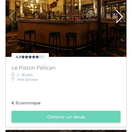
4,9
(92)
Le Piston Pélican
2 - 80 pers.
Père lachaise
€
Économique
Obtenir un devis