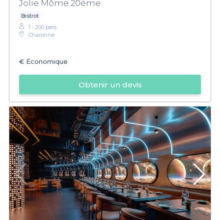
Jolie Môme 20ème
Bistrot
1 - 200 pers.
Charonne
€
Économique
Obtenir un devis