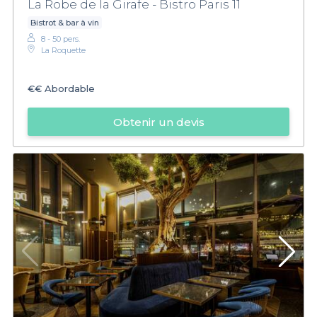
La Robe de la Girafe - Bistro Paris 11
Bistrot & bar à vin
8 - 50 pers.
La Roquette
€€
Abordable
Obtenir un devis