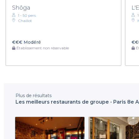
Shõga
L'
1 - 50 pers.
1
Chaillot
€€€
Modéré
€€
Établissement non réservable
Ét
Plus de résultats
Les meilleurs restaurants de groupe - Paris 8e