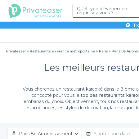
Quel type d'évènement
organisez-vous ?
Tro
Privateaser
Restaurants en France métropolitaine
Paris
Paris 8e Arron
Les meilleurs restau
Vous cherchez un restaurant karaoké dans le 8 ème a
concocté pour vous le
top des restaurants karao
l’embarras du choix. Objectivement, tous nos restauran
les ambiances, les styles de décoration, la musique, le
tout ou en partie un
restaurant karaoké du 8 ème 
soit encore plus mémorable, certains restaurants offr
Paris 8e Arrondissement
Ajouter une date