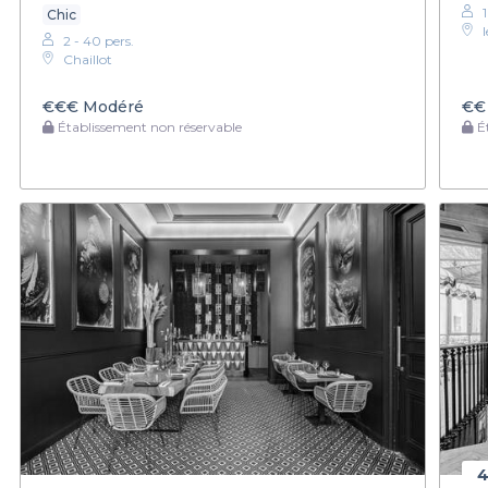
Chic
2 - 40 pers.
Chaillot
€€€
Modéré
€€
Établissement non réservable
Ét
4