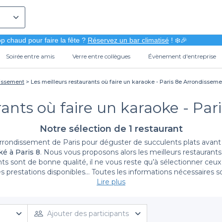
p chaud pour faire la fête ?
Réservez un bar climatisé
! ❄️🎉
Soirée entre amis
Verre entre collègues
Évènement d'entreprise
dissement
Les meilleurs restaurants où faire un karaoke - Paris 8e Arrondisseme
rants où faire un karaoke - Pa
Notre sélection de 1 restaurant
rrondissement de Paris pour déguster de succulents plats avan
ké à Paris 8
. Nous vous proposons alors les meilleurs restaurant
ts sont de bonne qualité, il ne vous reste qu’à sélectionner ceu
s prestations disponibles… Toutes les informations nécessaires son
arrondissement
qui fait battre votre cœur. La procédure est facile
Lire plus
ent des avantages aux clients Privateaser : prix réduits, formules
notre guide de la réservation de restaurants.
Ajouter des participants