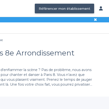
Référencer mon établissement
✖
nt
ris 8e Arrondissement
t d'enflammer la scène ? Pas de problème, nous avons
s pour chanter et danser à Paris 8. Vous n’avez que
x qui vous plaisent vraiment. Prenez le temps de jauger
t là. Une fois votre choix fait, vous pourrez privatiser
, rapide, et surtout gratuite. Et pour que votre soirée
 de repas… Et, pour vous faciliter la tâche, consultez