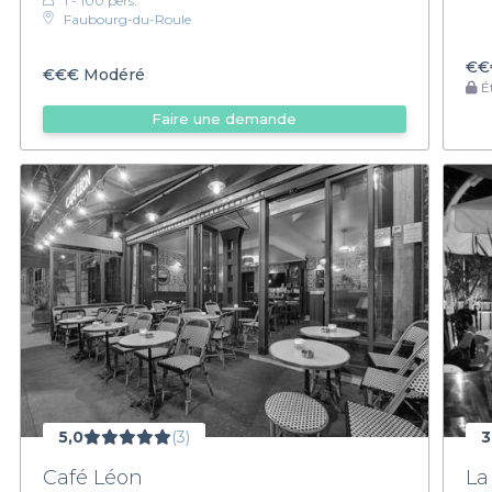
1 - 100 pers.
Faubourg-du-Roule
€€
€€€
Modéré
Ét
Faire une demande
5,0
(3)
3
Café Léon
La