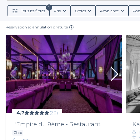
1
Tous les filtres
Prix
Offres
Ambiance
Poss
Réservation et annulation gratuite
4,7
(20)
L'Empire du 8ème - Restaurant
Ka
1
Chic