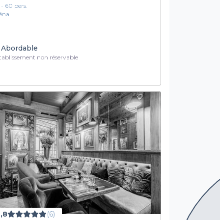
1 - 60 pers.
Iéna
Abordable
ablissement non réservable
,8
(6)