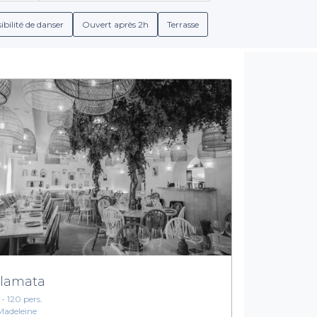
ibilité de danser
Ouvert après 2h
Terrasse
lamata
 - 120 pers.
Madeleine