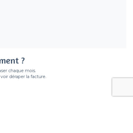
ement ?
easer chaque mois.
ir déraper la facture.
pes de lieux