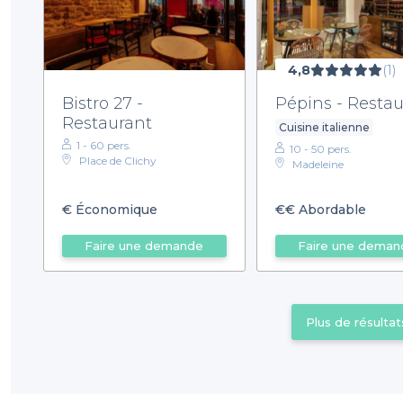
4,8
(1)
Bistro 27 -
Pépins - Restau
Restaurant
Cuisine italienne
1 - 60 pers.
10 - 50 pers.
Place de Clichy
Madeleine
€
Économique
€€
Abordable
Faire une demande
Faire une deman
Plus de résultat