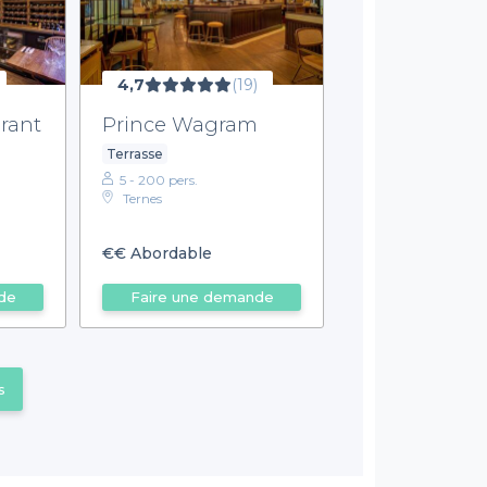
4,7
(19)
rant
Prince Wagram
Terrasse
5 - 200 pers.
Ternes
€€
Abordable
de
Faire une demande
s