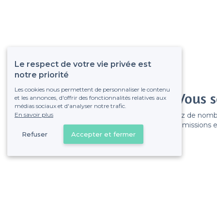
Le respect de votre vie privée est
notre priorité
Les cookies nous permettent de personnaliser le contenu
Vous s
et les annonces, d'offrir des fonctionnalités relatives aux
médias sociaux et d'analyser notre trafic.
En savoir plus
Gagnez de nombreu
Pas de commissions et
Refuser
Accepter et fermer
Paris 8e Arrondissement - Alentours