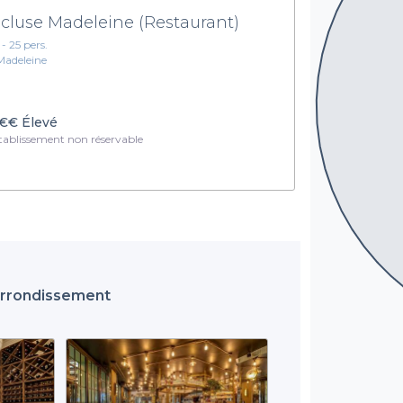
Ecluse Madeleine (Restaurant)
 - 25 pers.
Madeleine
€€
Élevé
ablissement non réservable
 Arrondissement