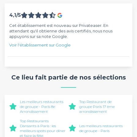
4,1/5
Cet établissement est nouveau sur Privateaser. En
attendant qu'il obtienne des avis certifiés, nous nous
appuyons sur sa note Google.
Voir l'établissement sur Google
Ce lieu fait partie de nos sélections
Les meilleurs restaurants
Top Restaurant de
de groupe - Paris 8e
groupe Paris 17 ème
Arrondissement
arrondissement
Top Restaurants
Dansants à Paris : les
Les meilleurs restaurants
meilleurs spots pour dîner
de groupe - Paris
et faire la fête