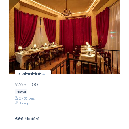
5,0
(37)
WASL 1880
Bistrot
2 - 36 pers.
Europe
€€€
Modéré