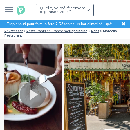
Quel type d'évènement
organisez-vous ?
✖
Trop chaud pour faire la fête ?
Réservez un bar climatisé
! ❄️🎉
Privateaser
Restaurants en France métropolitaine
Paris
Marcella -
Restaurant
Play