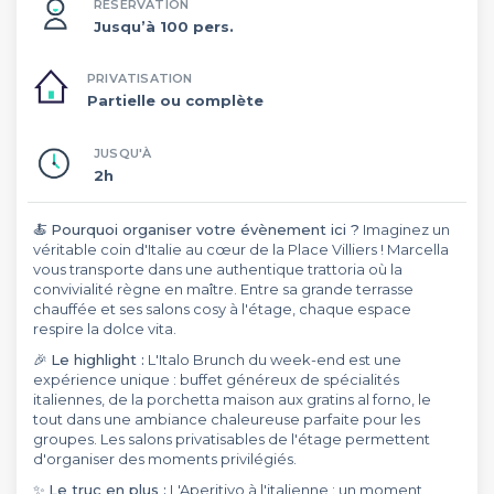
RÉSERVATION
Jusqu’à 100 pers.
PRIVATISATION
Partielle ou complète
JUSQU'À
2h
🍝
Pourquoi organiser votre évènement ici ?
Imaginez un
véritable coin d'Italie au cœur de la Place Villiers ! Marcella
vous transporte dans une authentique trattoria où la
convivialité règne en maître. Entre sa grande terrasse
chauffée et ses salons cosy à l'étage, chaque espace
respire la dolce vita.
🎉
Le highlight :
L'Italo Brunch du week-end est une
expérience unique : buffet généreux de spécialités
italiennes, de la porchetta maison aux gratins al forno, le
tout dans une ambiance chaleureuse parfaite pour les
groupes. Les salons privatisables de l'étage permettent
d'organiser des moments privilégiés.
✨
Le truc en plus :
L'Aperitivo à l'italienne : un moment