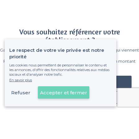
Vous souhaitez référencer votre
établissement ?
Le respect de votre vie privée est notre
Gagnez de nombreux clients parmi le million de visiteurs qui viennent
sur Privateaser chaque mois.
priorité
Pas de commissions et sans engagement, vous payez un montant
Les cookies nous permettent de personnaliser le contenu et
fixe sans risque de voir déraper la facture.
les annonces, d'offrir des fonctionnalités relatives aux médias
sociaux et d'analyser notre trafic.
En savoir plus
Référencer mon établissement
Refuser
Accepter et fermer
Déjà client
À propos de Privateaser