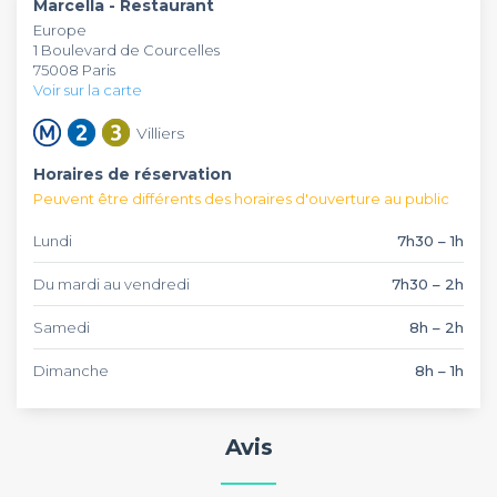
Marcella - Restaurant
voyager directement dans la péninsule. Les espaces
Europe
modulables et l'ambiance chaleureuse en font un lieu
1 Boulevard de Courcelles
parfait pour vos événements, qu'ils soient professionnels ou
75008 Paris
festifs.
Voir sur la carte
Villiers
Horaires de réservation
Peuvent être différents des horaires d'ouverture au public
Lundi
7h30 – 1h
Du mardi au vendredi
7h30 – 2h
Samedi
8h – 2h
Dimanche
8h – 1h
Avis