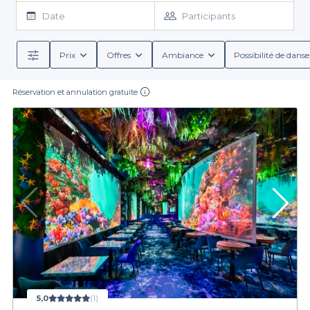
restaurants de groupe à Vanves (92170)
est de loin la meilleure
Date
Participants
chose qui soit arrivée à vos soirées dans une salle des Hauts de
Seine. Pour toujours être bien reçu lors de vos repas de groupe
en famille ou entre amis, réservez un restaurant de groupe qui
Prix
Offres
Ambiance
Possibilité de danse
vous convient à Vanves pour votre événement. Tout savoir sur la
réservation de restaurant.
Réservation et annulation gratuite
5,0
(1)