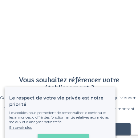
Vous souhaitez référencer votre
établissement ?
Le respect de votre vie privée est notre
Gagnez de nombreux clients parmi le million de visiteurs qui viennent
sur Privateaser chaque mois.
priorité
Pas de commissions et sans engagement, vous payez un montant
Les cookies nous permettent de personnaliser le contenu et
fixe sans risque de voir déraper la facture.
les annonces, d'offrir des fonctionnalités relatives aux médias
sociaux et d'analyser notre trafic.
En savoir plus
Référencer mon établissement