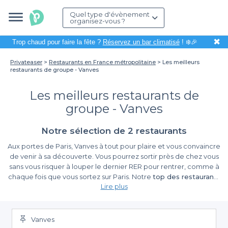
Quel type d'évènement
organisez-vous ?
✖
Trop chaud pour faire la fête ?
Réservez un bar climatisé
! ❄️🎉
Privateaser
Restaurants en France métropolitaine
Les meilleurs
restaurants de groupe - Vanves
Les meilleurs restaurants de
groupe - Vanves
Notre sélection de 2 restaurants
Aux portes de Paris, Vanves à tout pour plaire et vous convaincre
de venir à sa découverte. Vous pourrez sortir près de chez vous
sans vous risquer à louper le dernier RER pour rentrer, comme à
chaque fois que vous sortez sur Paris. Notre
top des restaurants
Lire plus
de groupe à Vanves (92170)
a largement de quoi vous
surprendre et vous faire passer les meilleures soirées de votre
année. Si vous cherchez un endroit pour faire un repas de
groupe festif et animé depuis la petite couronne, ne cherchez
Vanves
pas au-delà du périphérique. Notre
sélection des meilleurs