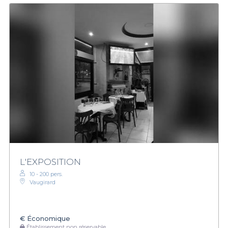
L'EXPOSITION
10 - 200 pers.
Vaugirard
€
Économique
Établissement non réservable