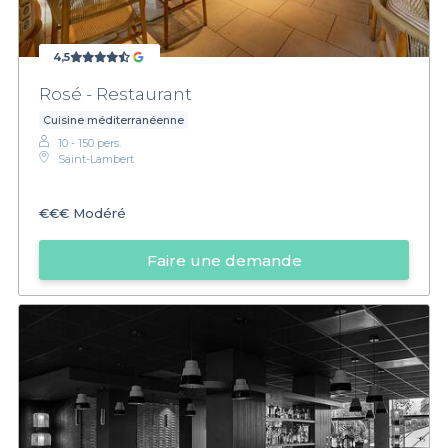
4,5
Rosé - Restaurant
Cuisine méditerranéenne
10 - 150 pers.
Saint-Lambert
€€€
Modéré
Faire une demande