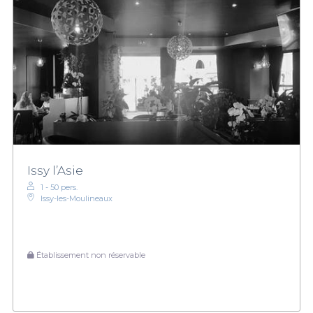
Issy l’Asie
1 - 50 pers.
Issy-les-Moulineaux
Établissement non réservable