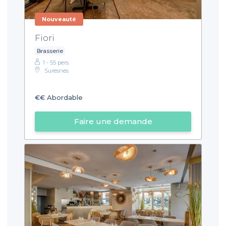
Nouveauté
Fiori
Brasserie
1 - 55 pers.
Suresnes
€€
Abordable
Faire une demande