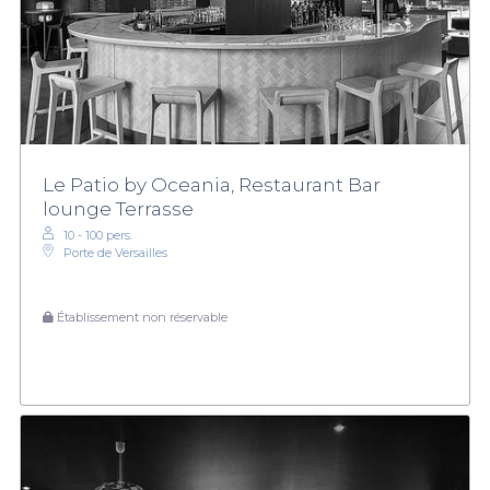
Le Patio by Oceania, Restaurant Bar
lounge Terrasse
10 - 100 pers.
Porte de Versailles
Établissement non réservable