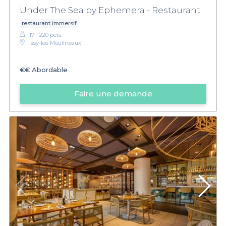
Under The Sea by Ephemera - Restaurant
restaurant immersif
17 - 220 pers.
Issy-les-Moulineaux
€€
Abordable
Faire une demande