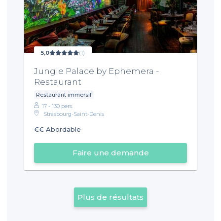
5,0
(1)
Jungle Palace by Ephemera -
Restaurant
Restaurant immersif
17 - 130 pers.
Strasbourg-Saint-Denis
€€
Abordable
Faire une demande
Plus de résultats