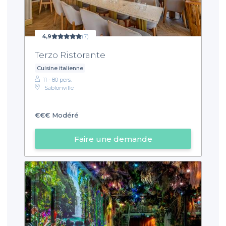
4,9
(7)
Terzo Ristorante
Cuisine italienne
11 - 80 pers.
Sablonville
€€€
Modéré
Faire une demande