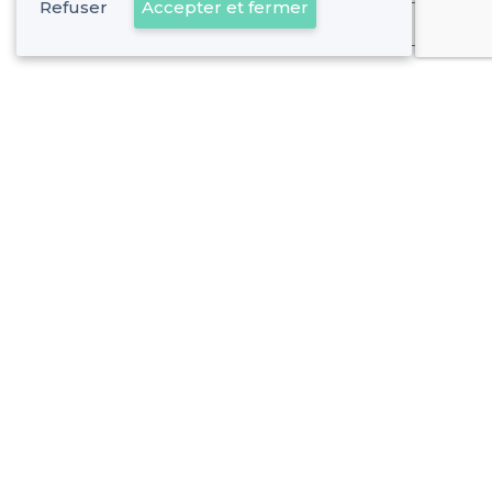
Refuser
Accepter et fermer
Déjà client
Vanves - Alentours
<
Les meilleurs restaurants pour groupe dans les Hauts-de-Seine
Vanves - Types d'évènements
Les meilleurs restaurants pour fêter son anniversaire - Van
Les meilleurs restaurants pour un afterwork - Vanves
Les meilleurs restaurants pour une soirée d’entreprise - V
Vanves - Types de lieux
Les meilleurs restaurants pas chers - Vanves
Les meilleurs restaurants dansants - Vanves