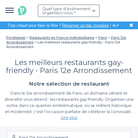
Quel type d'évènement
organisez-vous ?
✖
Trop chaud pour faire la fête ?
Réservez un bar climatisé
! ❄️🎉
Privateaser
Restaurants en France métropolitaine
Paris
Paris 12e
Arrondissement
Les meilleurs restaurants gay-friendly - Paris 12e
Arrondissement
Les meilleurs restaurants gay-
friendly - Paris 12e Arrondissement
Notre sélection de restaurant
Dans le 12e arrondissement de Paris, un domaine vibrant et
diversifié vous attend : les restaurants gay-friendly. Organiser une
sortie dans ce quartier emblématique, où se mêlent historique
et modernité, c'est l'occasion parfaite de célébrer la convivialité
Lire plus
et l'ouverture d'esprit au travers d'une cuisine savoureuse et
d'une ambiance agréable. Que vous soyez à la recherche d'une
Profitez d’une multitude de choix
atmosphère festive pour un repas entre amis ou d'un cadre
chaleureux pour un rendez-vous, le 12e arrondissement saura
Paris 12e Arrondissement