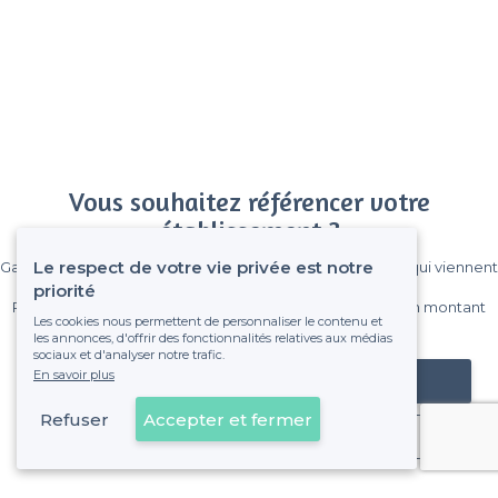
Vous souhaitez référencer votre
établissement ?
Le respect de votre vie privée est notre
Gagnez de nombreux clients parmi le million de visiteurs qui viennent
sur Privateaser chaque mois.
priorité
Pas de commissions et sans engagement, vous payez un montant
Les cookies nous permettent de personnaliser le contenu et
fixe sans risque de voir déraper la facture.
les annonces, d'offrir des fonctionnalités relatives aux médias
sociaux et d'analyser notre trafic.
En savoir plus
Référencer mon établissement
Refuser
Accepter et fermer
Déjà client