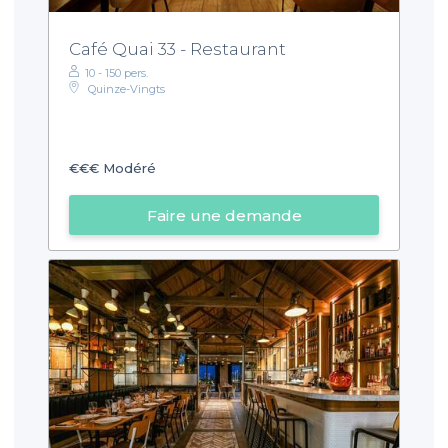
Café Quai 33 - Restaurant
10 - 150 pers.
Quinze-Vingts
€€€
Modéré
Faire une demande