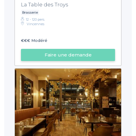
La Table des Troys
Brasserie
12 - 120 pers.
Vincennes
€€€
Modéré
Faire une demande