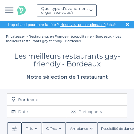
Quel type d'évènement
organisez-vous ?
✖
Trop chaud pour faire la fête ?
Réservez un bar climatisé
! ❄️🎉
Privateaser
Restaurants en France métropolitaine
Bordeaux
Les
meilleurs restaurants gay-friendly - Bordeaux
Les meilleurs restaurants gay-
friendly - Bordeaux
Notre sélection de 1 restaurant
Bordeaux
Date
Participants
Prix
Offres
Ambiance
Possibilité de danse