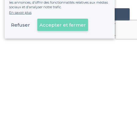
les annonces, d'offrir des fonctionnalités relatives aux médias
sociaux et d'analyser notre trafic.
En savoir plus
Référencer mon établissement
Refuser
Accepter et fermer
Déjà client
Bordeaux - Alentours
>
Les meilleurs restaurants gay-friendly - Bordeaux Centre
>
Les meilleurs restaurants gay-friendly - Chartrons - Grand
>
Les meilleurs restaurants gay-friendly - La Bastide, Bord
Bordeaux - Types de lieux
<
Les meilleurs restaurants de groupe - Bordeaux
Les meilleurs restaurants en rooftop - Bordeaux