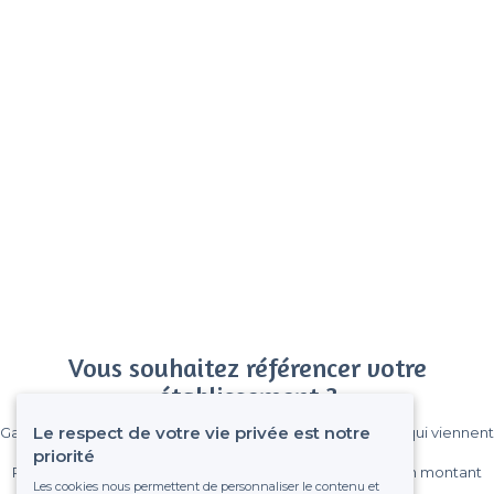
Vous souhaitez référencer votre
établissement ?
Le respect de votre vie privée est notre
Gagnez de nombreux clients parmi le million de visiteurs qui viennent
sur Privateaser chaque mois.
priorité
Pas de commissions et sans engagement, vous payez un montant
Les cookies nous permettent de personnaliser le contenu et
fixe sans risque de voir déraper la facture.