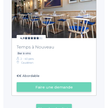
4,9
(6)
Temps à Nouveau
Bar à vins
2 - 40 pers.
Caudéran
€€
Abordable
Faire une demande