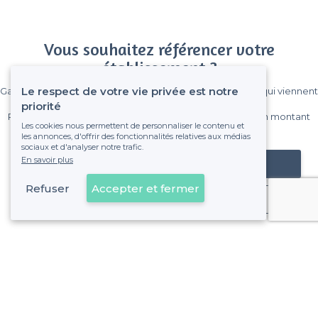
Vous souhaitez référencer votre
établissement ?
Le respect de votre vie privée est notre
Gagnez de nombreux clients parmi le million de visiteurs qui viennent
sur Privateaser chaque mois.
priorité
Pas de commissions et sans engagement, vous payez un montant
Les cookies nous permettent de personnaliser le contenu et
fixe sans risque de voir déraper la facture.
les annonces, d'offrir des fonctionnalités relatives aux médias
sociaux et d'analyser notre trafic.
En savoir plus
Référencer mon établissement
Refuser
Accepter et fermer
Déjà client
Quartier de la Salpêtrière - Alentours
<
Les meilleurs restaurants festifs - Paris 13e Arrondissement
Quartier de la Salpêtrière - Types de lieux