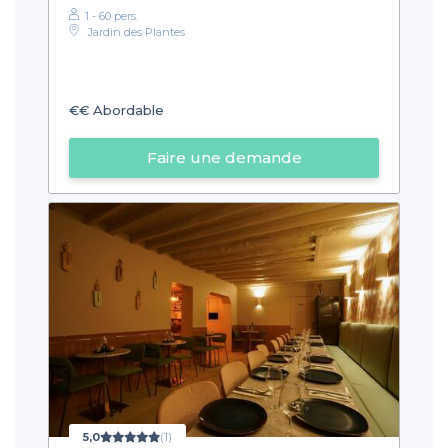
1 - 60 pers.
Jardin des Plantes
€€
Abordable
Faire une demande
5,0
(1)