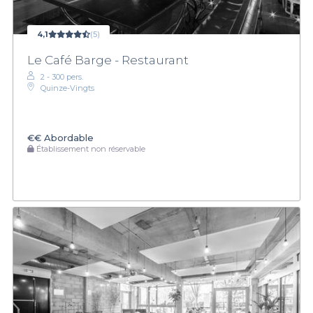
4,1
(5)
Le Café Barge - Restaurant
2 - 300 pers.
Quinze-Vingts
€€
Abordable
Établissement non réservable