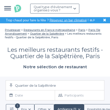
Quel type d'évènement
organisez-vous ?
✖
Trop chaud pour faire la fête ?
Réservez un bar climatisé
! ❄️🎉
Privateaser
Restaurants en France métropolitaine
Paris
Paris 13e
Arrondissement
Quartier de la Salpêtrière
Les meilleurs restaurants
festifs - Quartier de la Salpêtrière, Paris
Les meilleurs restaurants festifs -
Quartier de la Salpêtrière, Paris
Notre sélection de restaurant
Quartier de la Salpêtrière
Date
Participants
1
Prix
Offres
Ambiance (1)
Possibilité de da