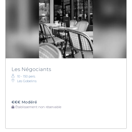
Les Négociants
10 - 150 pers.
Les Gobelins
€€€
Modéré
Établissement non réservable