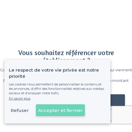
Vous souhaitez référencer votre
établissement ?
Le respect de votre vie privée est notre
Gagnez de nombreux clients parmi le million de visiteurs qui viennent
sur Privateaser chaque mois.
priorité
Pas de commissions et sans engagement, vous payez un montant
Les cookies nous permettent de personnaliser le contenu et
fixe sans risque de voir déraper la facture.
les annonces, d'offrir des fonctionnalités relatives aux médias
sociaux et d'analyser notre trafic.
En savoir plus
Référencer mon établissement
Refuser
Accepter et fermer
Déjà client