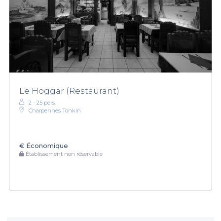
Le Hoggar (Restaurant)
2 - 25 pers.
Charpennes Tonkin
€
Économique
Établissement non réservable