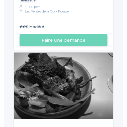
Brasserie
7 - 120 pers.
Les Pentes de la Croix Rousse
€€€
Modéré
Faire une demande