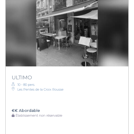
ULTIMO
10 - 80 pers.
Les Pentes de la Croix Rousse
€€
Abordable
Établissement non réservable