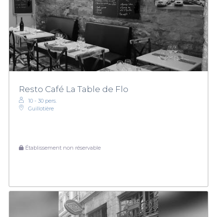
Resto Café La Table de Flo
10 - 30 pers.
Guillotière
Établissement non réservable