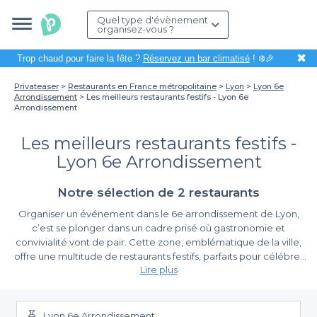
Quel type d'évènement
organisez-vous ?
✖
Trop chaud pour faire la fête ?
Réservez un bar climatisé
! ❄️🎉
Privateaser
Restaurants en France métropolitaine
Lyon
Lyon 6e
Arrondissement
Les meilleurs restaurants festifs - Lyon 6e
Arrondissement
Les meilleurs restaurants festifs -
Lyon 6e Arrondissement
Notre sélection de 2 restaurants
Organiser un événement dans le 6e arrondissement de Lyon,
c’est se plonger dans un cadre prisé où gastronomie et
convivialité vont de pair. Cette zone, emblématique de la ville,
offre une multitude de restaurants festifs, parfaits pour célébrer
Lire plus
des moments spéciaux. Que ce soit pour un repas
d'anniversaire, un dîner entre amis ou une soirée d'entreprise,
Une sélection variée de restaurants
cet arrondissement saura répondre à toutes vos attentes.
Lyon 6e Arrondissement