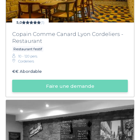
5,0
(1)
Copain Comme Canard Lyon Cordeliers -
Restaurant
Restaurant festif
10 - 120 pers.
Cordeliers
€€
Abordable
Faire une demande