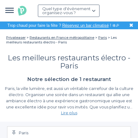
Quel type d'évènement
organisez-vous ?
✖
Trop chaud pour faire la fête ?
Réservez un bar climatisé
! ❄️🎉
Privateaser
Restaurants en France métropolitaine
Paris
Les
meilleurs restaurants électro - Paris
Les meilleurs restaurants électro -
Paris
Notre sélection de 1 restaurant
Paris, la ville lumière, est aussi un véritable carrefour de la culture
électro. Organiser une soirée dans un restaurant qui allie une
ambiance électro à une expérience gastronomique unique est
une excellente idée pour ravir vos invités. Que vous planifiez un
Lire plus
repas d'affaires, un anniversaire ou une soirée entre amis, les
restaurants électro de Paris offrent une atmosphère vibrante et
L'art de réserver avec Privateaser
un cadre exceptionnel.
Paris
Réserver votre table n'a jamais été aussi simple grâce à