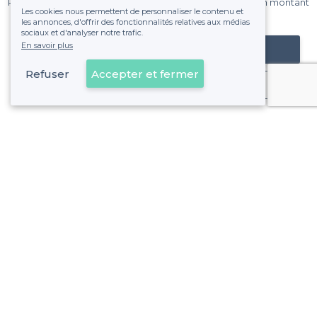
Pas de commissions et sans engagement, vous payez un montant
Les cookies nous permettent de personnaliser le contenu et
fixe sans risque de voir déraper la facture.
les annonces, d'offrir des fonctionnalités relatives aux médias
sociaux et d'analyser notre trafic.
En savoir plus
Référencer mon établissement
Refuser
Accepter et fermer
Déjà client
Paris - Alentours
>
Les meilleurs restaurants électro - Paris 10e Arrondisse
>
Les meilleurs restaurants électro - Paris 11e Arrondisse
>
Les meilleurs restaurants électro - Paris 12e Arrondisse
>
Les meilleurs restaurants électro - Paris 14e Arrondisse
>
Les meilleurs restaurants électro - Paris 16e Arrondisse
>
Les meilleurs restaurants électro - Paris 1er Arrondissem
Voir plus
>
Les meilleurs restaurants électro - Paris 20e Arrondisse
Paris - Types de lieux