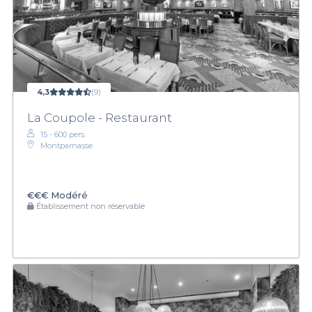
4,3
(9)
La Coupole - Restaurant
15 - 600 pers.
Montparnasse
€€€
Modéré
Établissement non réservable