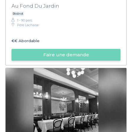
Au Fond Du Jardin
Bistrot
1 - 90 pers.
Père Lachaise
€€
Abordable
Faire une demande