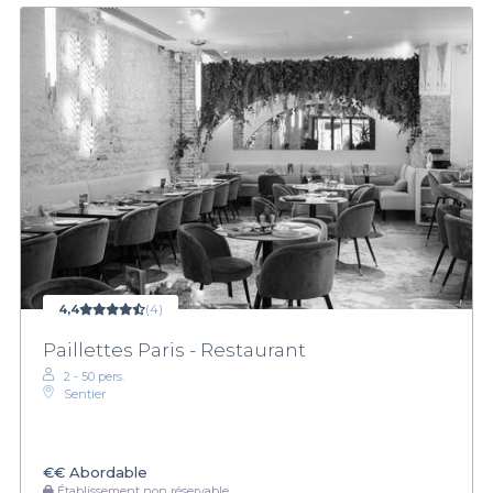
4,4
(4)
Paillettes Paris - Restaurant
2 - 50 pers.
Sentier
€€
Abordable
Établissement non réservable