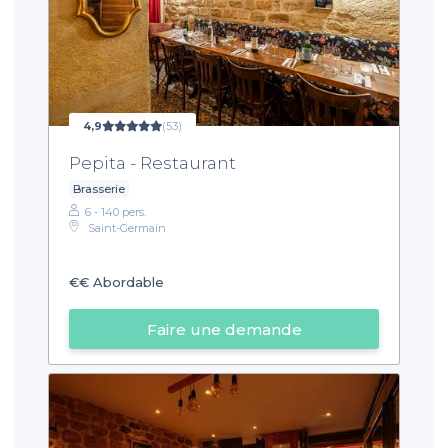
4,9
(53)
Pepita - Restaurant
Brasserie
6 - 140 pers.
Saint-Germain
€€
Abordable
Faire une demande