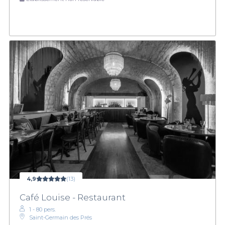
4,9
(13)
Café Louise - Restaurant
1 - 80 pers.
Saint-Germain des Prés