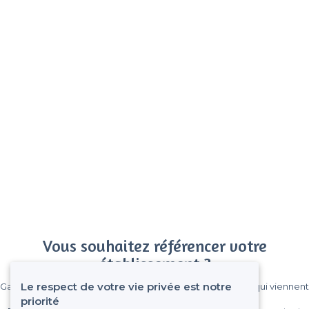
Vous souhaitez référencer votre
établissement ?
Le respect de votre vie privée est notre
Gagnez de nombreux clients parmi le million de visiteurs qui viennent
sur Privateaser chaque mois.
priorité