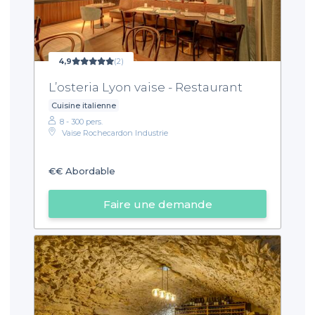
4,9
(2)
L’osteria Lyon vaise - Restaurant
Cuisine italienne
8 - 300 pers.
Vaise Rochecardon Industrie
€€
Abordable
Faire une demande