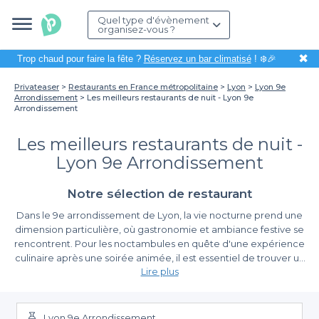
Quel type d'évènement
organisez-vous ?
✖
Trop chaud pour faire la fête ?
Réservez un bar climatisé
! ❄️🎉
Privateaser
Restaurants en France métropolitaine
Lyon
Lyon 9e
Arrondissement
Les meilleurs restaurants de nuit - Lyon 9e
Arrondissement
Les meilleurs restaurants de nuit -
Lyon 9e Arrondissement
Notre sélection de restaurant
Dans le 9e arrondissement de Lyon, la vie nocturne prend une
dimension particulière, où gastronomie et ambiance festive se
rencontrent. Pour les noctambules en quête d'une expérience
culinaire après une soirée animée, il est essentiel de trouver un
Lire plus
restaurant ouvert tard. Que vous soyez curieux de découvrir des
plats typiquement lyonnais ou en quête d'une cuisine du monde,
Un Large Choix D'Offres Culinaires
le 9e est une destination qui saura ravir vos papilles jusqu’au bout
de la nuit.
Lyon 9e Arrondissement