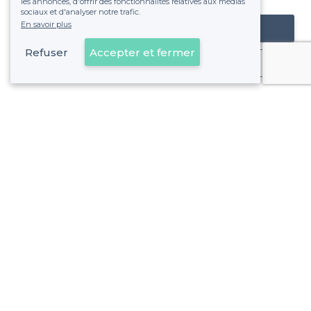
les annonces, d'offrir des fonctionnalités relatives aux médias
sociaux et d'analyser notre trafic.
En savoir plus
Référencer mon établissement
Refuser
Accepter et fermer
Déjà client
Lyon 9e Arrondissement - Alentours
<
Les meilleurs restaurants de nuit - Lyon
>
Les meilleurs restaurants de nuit - Gorge de Loup, Lyon
>
Les meilleurs restaurants de nuit - Rochecardon - Industr
Lyon 9e Arrondissement - Types de lieux
<
Les meilleurs restaurants de groupe - Lyon 9e Arrondissement