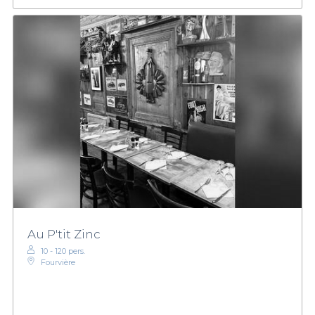
Au P'tit Zinc
10 - 120 pers.
Fourvière