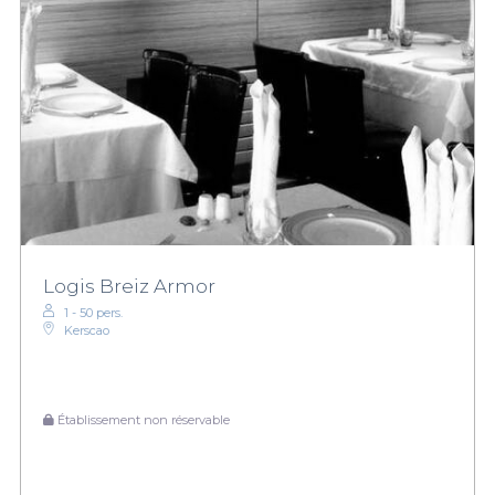
Logis Breiz Armor
1 - 50 pers.
Kerscao
Établissement non réservable