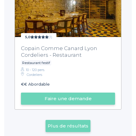
5,0
(1)
Copain Comme Canard Lyon
Cordeliers - Restaurant
Restaurant festif
10 - 120 pers.
Cordeliers
€€
Abordable
Faire une demande
Plus de résultats