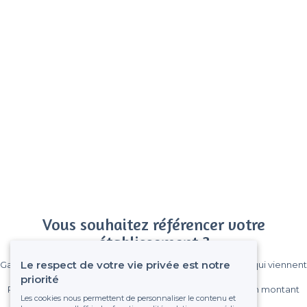
Vous souhaitez référencer votre
établissement ?
Le respect de votre vie privée est notre
Gagnez de nombreux clients parmi le million de visiteurs qui viennent
sur Privateaser chaque mois.
priorité
Pas de commissions et sans engagement, vous payez un montant
Les cookies nous permettent de personnaliser le contenu et
fixe sans risque de voir déraper la facture.