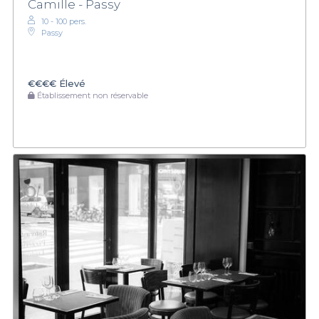
Camille - Passy
10 - 100 pers.
Passy
€€€€
Élevé
Établissement non réservable