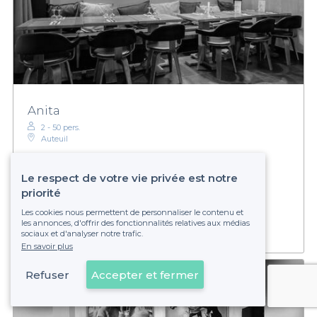
Anita
2 - 50 pers.
Auteuil
Le respect de votre vie privée est notre
€€
Abordable
priorité
Établissement non réservable
Les cookies nous permettent de personnaliser le contenu et
les annonces, d'offrir des fonctionnalités relatives aux médias
sociaux et d'analyser notre trafic.
En savoir plus
Refuser
Accepter et fermer
Voir sur la carte