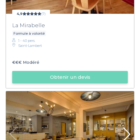
4,9
(7)
La Mirabelle
Formule à volonté
1 - 40 pers.
Saint-Lambert
€€€
Modéré
Obtenir un devis