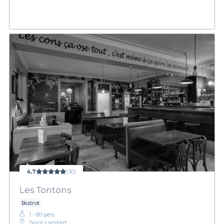
4,7
(30)
Les Tontons
Bistrot
1 - 80 pers.
Saint-Lambert