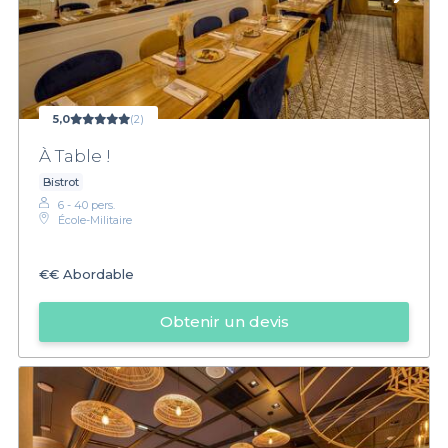
5,0
(2)
À Table !
Bistrot
6 - 40 pers.
École-Militaire
€€
Abordable
Obtenir un devis