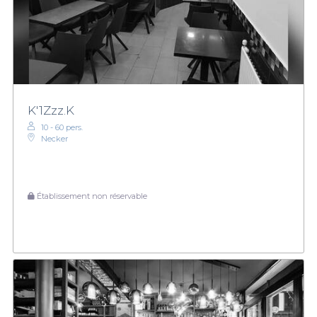
K'1Zzz.K
10 - 60 pers.
Necker
Établissement non réservable