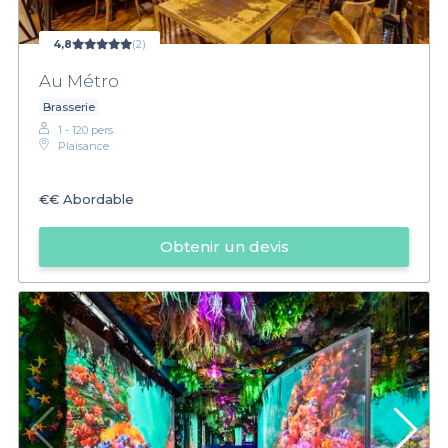
4,8
(2)
Au Métro
Brasserie
1 - 120 pers.
Plaisance
€€
Abordable
Obtenir un devis