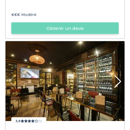
€€€
Modéré
Obtenir un devis
3,9
(5)