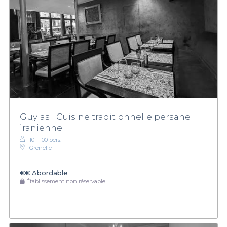
Guylas | Cuisine traditionnelle persane
iranienne
10 - 100 pers.
Grenelle
€€
Abordable
Établissement non réservable