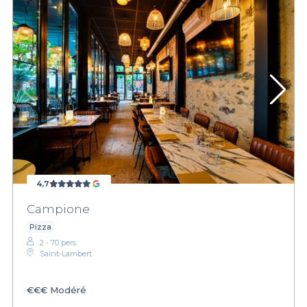
4,7
Campione
Pizza
2 - 70 pers.
Saint-Lambert
€€€
Modéré