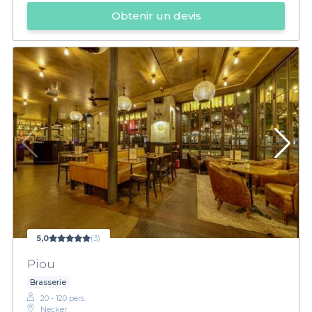
Obtenir un devis
5,0
(3)
Piou
Brasserie
20 - 120 pers.
Necker