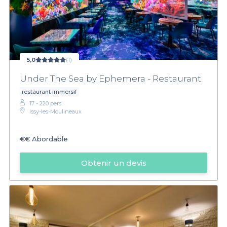
5,0
(1)
Under The Sea by Ephemera - Restaurant
restaurant immersif
17 - 220 pers.
Issy-les-Moulineaux
€€
Abordable
Obtenir un devis