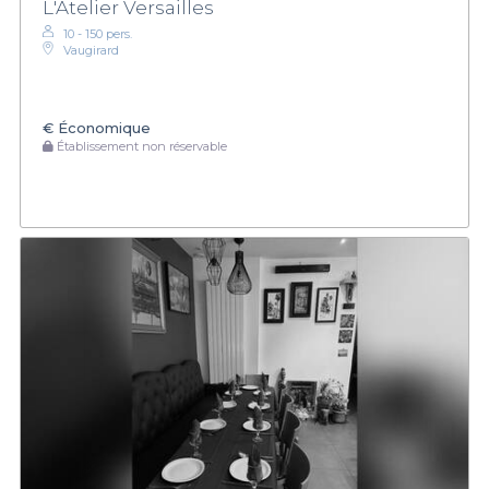
L'Atelier Versailles
10 - 150 pers.
Vaugirard
€
Économique
Établissement non réservable