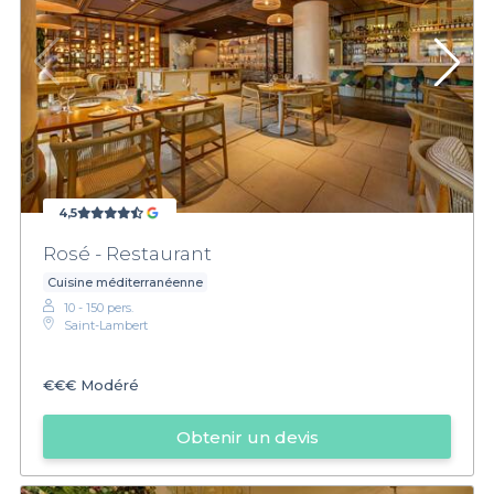
4,5
Rosé - Restaurant
Cuisine méditerranéenne
10 - 150 pers.
Saint-Lambert
€€€
Modéré
Obtenir un devis