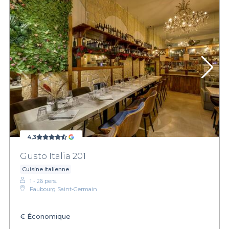
4,3
Gusto Italia 201
Cuisine italienne
1 - 26 pers.
Faubourg Saint-Germain
€
Économique