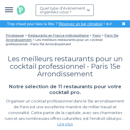
Quel type d'évènement
organisez-vous ?
✖
Trop chaud pour faire la fête ?
Réservez un bar climatisé
! ❄️🎉
Privateaser
Restaurants en France métropolitaine
Paris
Paris 15e
Arrondissement
Les meilleurs restaurants pour un cocktail
professionnel - Paris 15e Arrondissement
Les meilleurs restaurants pour un
cocktail professionnel - Paris 15e
Arrondissement
Notre sélection de 11 restaurants pour votre
cocktail pro.
Organiser un cocktail professionnel dans le 15e arrondissement
de Paris est une excellente manière de mêler travail et
convivialité. Cette partie de la capitale, avec ses charmantes
rues et ses nombreuses offres culturelles, est l'endroit idéal pour
Lire plus
accueillir vos collaborateurs et partenaires. Choisir le bon cadre