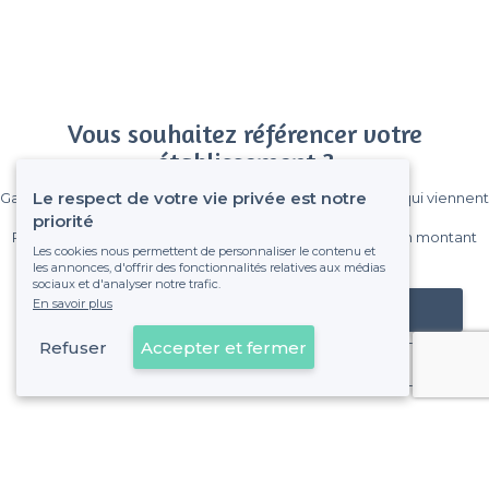
Vous souhaitez référencer votre
établissement ?
Le respect de votre vie privée est notre
Gagnez de nombreux clients parmi le million de visiteurs qui viennent
sur Privateaser chaque mois.
priorité
Pas de commissions et sans engagement, vous payez un montant
Les cookies nous permettent de personnaliser le contenu et
fixe sans risque de voir déraper la facture.
les annonces, d'offrir des fonctionnalités relatives aux médias
sociaux et d'analyser notre trafic.
En savoir plus
Référencer mon établissement
Refuser
Accepter et fermer
Déjà client
Rouen - Types de lieux