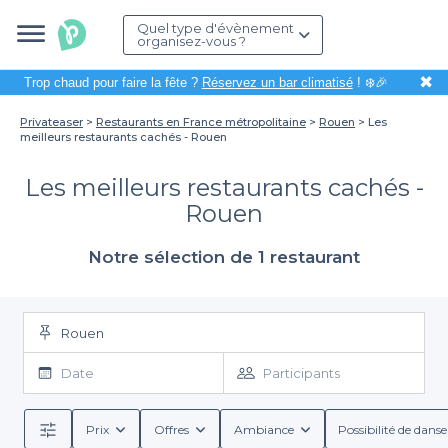
Quel type d'évènement
organisez-vous ?
✖
Trop chaud pour faire la fête ?
Réservez un bar climatisé
! ❄️🎉
Privateaser
Restaurants en France métropolitaine
Rouen
Les
meilleurs restaurants cachés - Rouen
Les meilleurs restaurants cachés -
Rouen
Notre sélection de 1 restaurant
Rouen
Date
Participants
Prix
Offres
Ambiance
Possibilité de danse