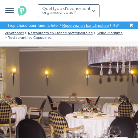
Quel type d'évènement
organisez-vous ?
✖
Trop chaud pour faire la fête ?
Réservez un bar climatisé
! ❄️🎉
Privateaser
Restaurants en France métropolitaine
Seine-Maritime
Restaurant les Capucines