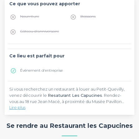
Ce que vous pouvez apporter
Nourriture
Boissons
Gâteau d'anniversaire
Ce lieu est parfait pour
Évènement d'entreprise
Si vous recherchez un restaurant à louer au Petit-Quevilly,
venez découvrir le
Resaturant Les Capucines
. Rendez-
vous au 18 rue Jean Macé, à proximité du Musée Pavillon
Lire plus
Gustave-Flaubert et de la Plage. Le restaurant est
parfaitement équipé, que ce soit pour un jeu d'entreprise,
Les convives peuvent également compter sur un
une réception partenaire ou un pot de départ. Retrouvez
paperboard, sur du matériel de projection et sur un micro
Se rendre au Restaurant les Capucines
également tous les autres restaurants dans notre top
au
Resaturant Les Capucines
. Vous aurez la possibilité de
restaurants.
rassembler un total de 70 personnes dans ce lieu. Pour vous
éclairer sur la capacité d'accueil de la salle, sachez que vous
Sur notre catalogue, vous trouverez de l'inspiration pour