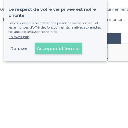
Le respect de votre vie privée est notre
Gagnez de nombreux clients parmi le million de visiteurs qui viennent
sur Privateaser chaque mois.
priorité
Pas de commissions et sans engagement, vous payez un montant
Les cookies nous permettent de personnaliser le contenu et
fixe sans risque de voir déraper la facture.
les annonces, d'offrir des fonctionnalités relatives aux médias
sociaux et d'analyser notre trafic.
En savoir plus
Référencer mon établissement
Refuser
Accepter et fermer
Déjà client
À propos de Privateaser
Privateaser Media
Privateaser en Espagne
Aide