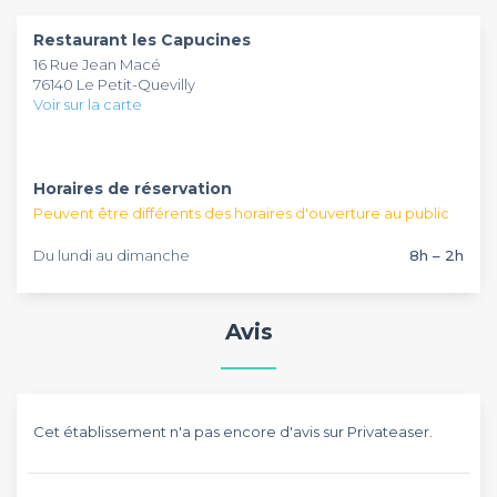
ôtes libre de convier jusqu'à 20 personnes pour un cocktail
l'organisation de tous vos évènements professionnels dans
Restaurant les Capucines
ou une soirée dansante.
toute la France. Rooftops, espaces, Châteaux ou encore
16 Rue Jean Macé
appartements : plus de 3 000 établissements sont
76140 Le Petit-Quevilly
référencés sur notre catalogue pour s'adapter à toutes les
Voir sur la carte
demandes. Parce qu'un évènement professionnel est
toujours un challenge de premier plan pour votre
entreprise, Privateaser met tout en oeuvre pour vous
proposer un large choix de salles à louer pour l'organisation
Horaires de réservation
de tous vos évènements professionnels, ainsi qu'un suivi
Peuvent être différents des horaires d'ouverture au public
personnalisé.
Du lundi au dimanche
8h – 2h
Avis
Cet établissement n'a pas encore d'avis sur Privateaser.