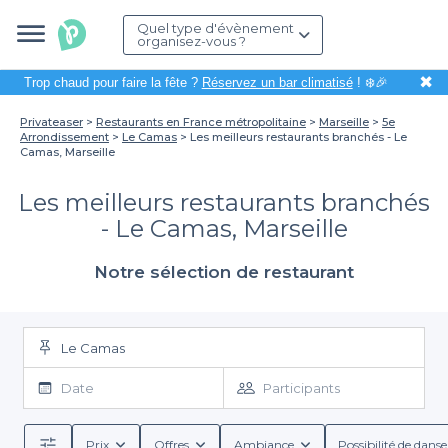
Quel type d'évènement
organisez-vous ?
✖
Trop chaud pour faire la fête ?
Réservez un bar climatisé
! ❄️🎉
Privateaser
Restaurants en France métropolitaine
Marseille
5e
Arrondissement
Le Camas
Les meilleurs restaurants branchés - Le
Camas, Marseille
Les meilleurs restaurants branchés
- Le Camas, Marseille
Notre sélection de restaurant
Le Camas
Date
Participants
Prix
Offres
Ambiance
Possibilité de danse