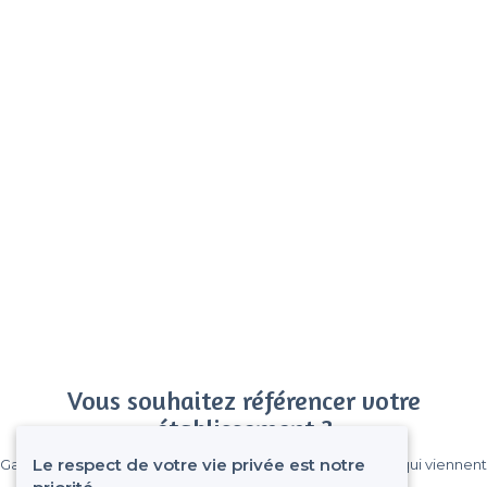
Vous souhaitez référencer votre
établissement ?
Le respect de votre vie privée est notre
Gagnez de nombreux clients parmi le million de visiteurs qui viennent
sur Privateaser chaque mois.