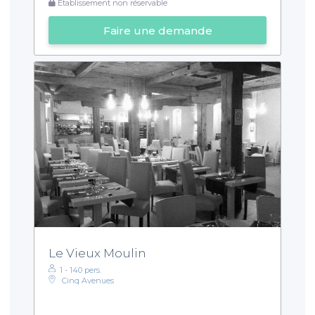
Établissement non réservable
Faire une demande
Le Vieux Moulin
1 - 140 pers.
Cinq Avenues