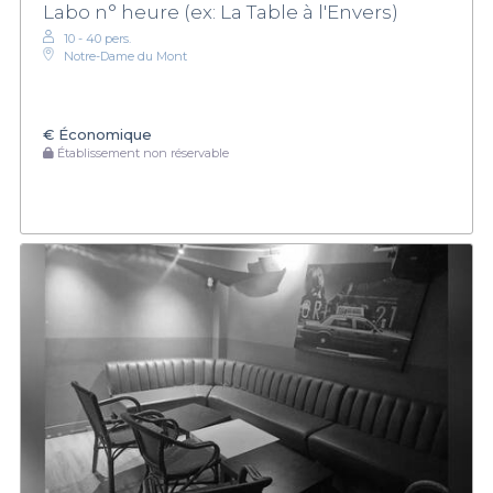
Labo n° heure (ex: La Table à l'Envers)
10 - 40 pers.
Notre-Dame du Mont
€
Économique
Établissement non réservable