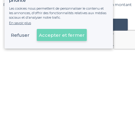
priorité
Pas de commissions et sans engagement, vous payez un montant
Les cookies nous permettent de personnaliser le contenu et
fixe sans risque de voir déraper la facture.
les annonces, d'offrir des fonctionnalités relatives aux médias
sociaux et d'analyser notre trafic.
En savoir plus
Référencer mon établissement
Refuser
Accepter et fermer
Déjà client
Le Camas - Alentours
<
Les meilleurs restaurants branchés - 5e Arrondissement, Marseille
Le Camas - Types de lieux
<
Les meilleurs restaurants de groupe - Le Camas, Marseille
Les meilleurs restaurants en rooftop - Le Camas, Marseille