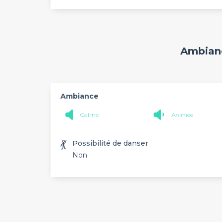
Ambianc
Ambiance
Calme
Animée
💃
Possibilité de danser
Non