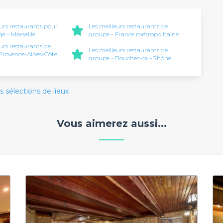
eurs restaurants pour
Les meilleurs restaurants de
e - Marseille
groupe - France métropolitaine
eurs restaurants de
Les meilleurs restaurants de
Provence-Alpes-Côte
groupe - Bouches-du-Rhône
s sélections de lieux
Vous aimerez aussi...