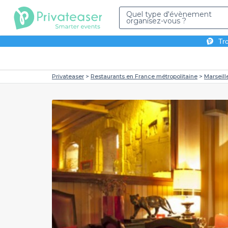
Quel type d'évènement
organisez-vous ?
Tro
Privateaser
Restaurants en France métropolitaine
Marseill