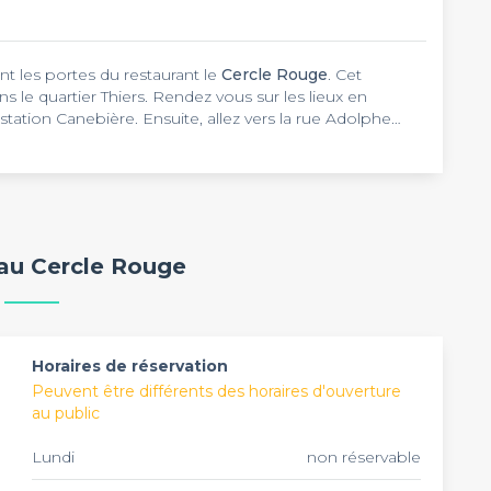
nt les portes du restaurant le
Cercle Rouge
. Cet
 le quartier Thiers. Rendez vous sur les lieux en
station Canebière. Ensuite, allez vers la rue Adolphe
res. C’est un endroit parfait pour un déjeuner en
y et confortable. Le décor de boiseries et la
ent à la détente et à profiter du moment. La musique
ement vous propose une cuisine revisitée dans la pure
u maki de veau, tomates, mozzarella ; au gâteau de
é de veau "tigre" aux olives ; au cannellonis brousse
urant vous accueille du mardi au dimanche de 19h30 à 2h
 au Cercle Rouge
 confits et caramel à la châtaigne. Le choix à la carte
 dans la salle à cheminée ou bien le patio. En tout,
n goût subtil.
rts. Découvrez d’autres établissements en consultant
 de Marseille
.
Horaires de réservation
Peuvent être différents des horaires d'ouverture
au public
Lundi
non réservable