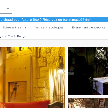
p chaud pour faire la fête ?
Réservez un bar climatisé
! ❄️🎉
Soirée entre amis
Verre entre collègues
Évènement d'entreprise
e
Le Cercle Rouge