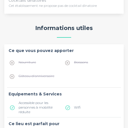
Cocktails dînatoires
Cet établissement ne propose pas de cocktail dînatoire
Informations utiles
Ce que vous pouvez apporter
Nourriture
Boissons
Gâteau d'anniversaire
Equipements & Services
Accessible pour les
personnes à mobilité
Wifi
réduite
Ce lieu est parfait pour