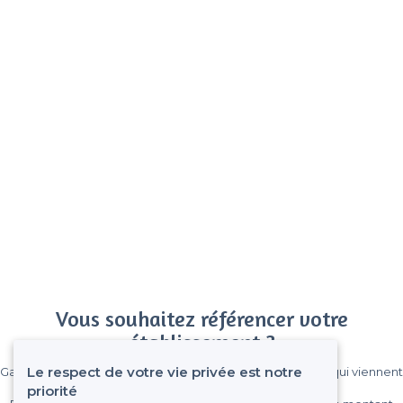
Vous souhaitez référencer votre
établissement ?
Le respect de votre vie privée est notre
Gagnez de nombreux clients parmi le million de visiteurs qui viennent
sur Privateaser chaque mois.
priorité