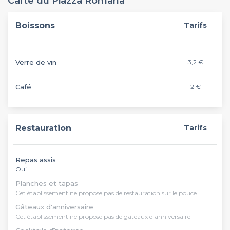
Carte du Piazza Romana
Boissons
Tarifs
Verre de vin
3,2 €
Café
2 €
Restauration
Tarifs
Repas assis
Oui
Planches et tapas
Cet établissement ne propose pas de restauration sur le pouce
Gâteaux d'anniversaire
Cet établissement ne propose pas de gâteaux d'anniversaire