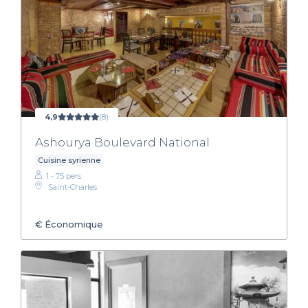
4,9
(8)
Ashourya Boulevard National
Cuisine syrienne
1 - 75 pers.
Saint-Charles
€
Économique