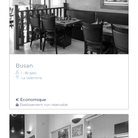
Busan
1 - 80 pers.
La Valentine
€
Économique
Établissement non réservable