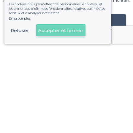
Pas de commissions et sans engagement, vous payez un montant
Les cookies nous permettent de personnaliser le contenu et
fixe sans risque de voir déraper la facture.
les annonces, d'offrir des fonctionnalités relatives aux médias
sociaux et d'analyser notre trafic.
En savoir plus
Référencer mon établissement
Refuser
Accepter et fermer
Déjà client
À propos de Privateaser
Privateaser Media
Privateaser en Espagne
Aide
Référencer mon établissement
Politique de protection des données