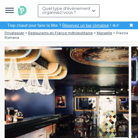
Quel type d'évènement
organisez-vous ?
✖
Trop chaud pour faire la fête ?
Réservez un bar climatisé
! ❄️🎉
Privateaser
Restaurants en France métropolitaine
Marseille
Piazza
Romana