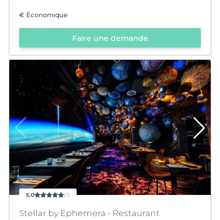
€
Économique
Faire une demande
5,0
(1)
Stellar by Ephemera - Restaurant