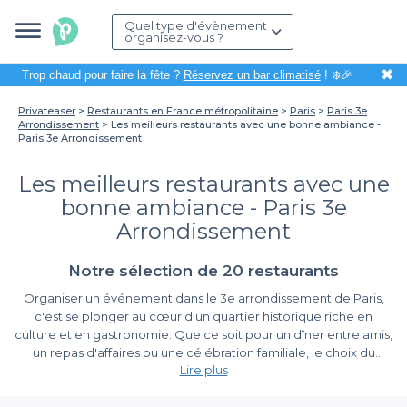
Quel type d'évènement
organisez-vous ?
✖
Trop chaud pour faire la fête ?
Réservez un bar climatisé
! ❄️🎉
Privateaser
Restaurants en France métropolitaine
Paris
Paris 3e
Arrondissement
Les meilleurs restaurants avec une bonne ambiance -
Paris 3e Arrondissement
Les meilleurs restaurants avec une
bonne ambiance - Paris 3e
Arrondissement
Notre sélection de 20 restaurants
Organiser un événement dans le 3e arrondissement de Paris,
c'est se plonger au cœur d'un quartier historique riche en
culture et en gastronomie. Que ce soit pour un dîner entre amis,
un repas d'affaires ou une célébration familiale, le choix du
Lire plus
restaurant est essentiel pour garantir une bonne ambiance et
une expérience mémorable. Dans ce cadre enchanteur, nous
La simplicité de la réservation avec Privateaser