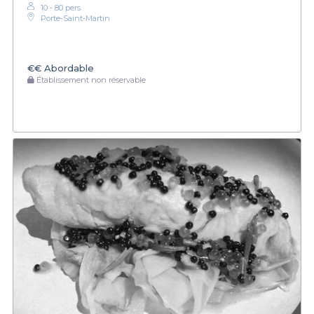
10 - 80 pers.
Porte‑Saint‑Martin
€€
Abordable
Établissement non réservable