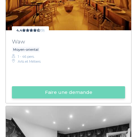
4,4
(9)
Waw
Moyen-oriental
1 - 46 pers.
Arts et Métiers
Faire une demande