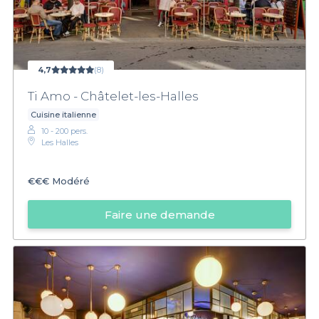
4,7
(8)
Ti Amo - Châtelet-les-Halles
Cuisine italienne
10 - 200 pers.
Les Halles
€€€
Modéré
Faire une demande