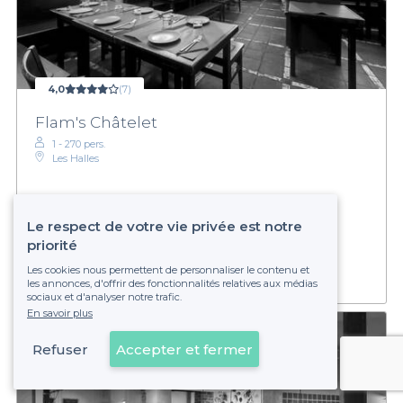
4,0
(7)
Flam's Châtelet
1 - 270 pers.
Les Halles
Le respect de votre vie privée est notre
Établissement non réservable
priorité
Les cookies nous permettent de personnaliser le contenu et
les annonces, d'offrir des fonctionnalités relatives aux médias
sociaux et d'analyser notre trafic.
En savoir plus
Refuser
Accepter et fermer
Voir sur la carte