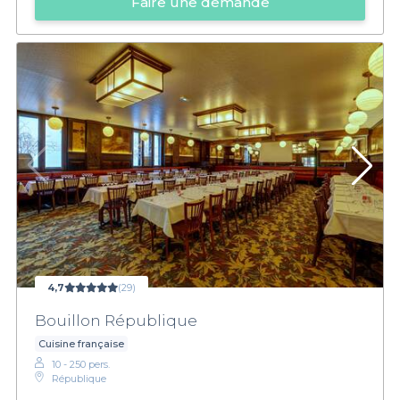
Faire une demande
4,7
(29)
Bouillon République
Cuisine française
10 - 250 pers.
République