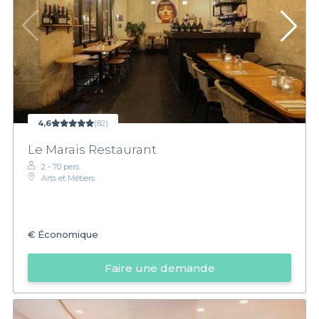
4,6
(82)
Le Marais Restaurant
2 - 70 pers.
Arts et Métiers
€
Économique
Faire une demande