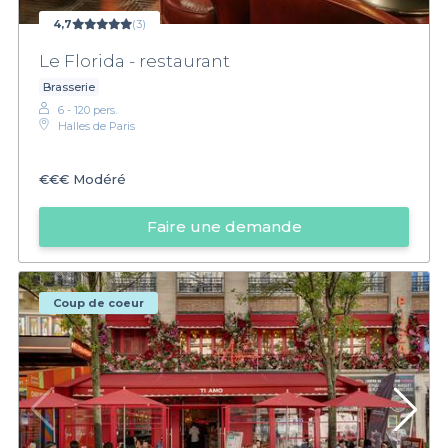
4,7
(3)
Le Florida - restaurant
Brasserie
6 - 120 pers.
Halles de Paris
€€€
Modéré
Faire une demande
Coup de coeur