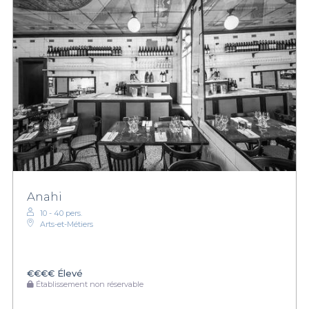
Anahi
10 - 40 pers.
Arts-et-Métiers
€€€€
Élevé
Établissement non réservable