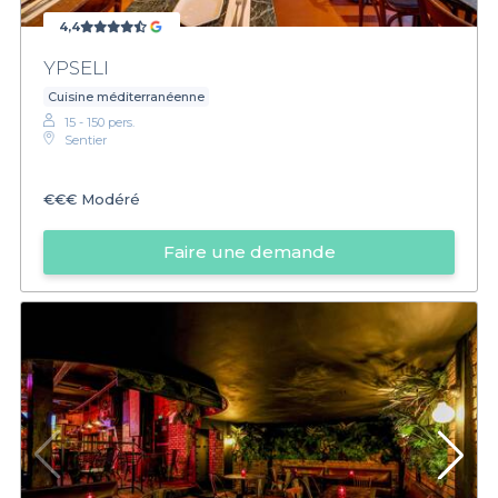
4,4
YPSELI
Cuisine méditerranéenne
15 - 150 pers.
Sentier
€€€
Modéré
Faire une demande