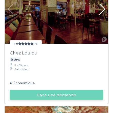
4,9
(75)
Chez Loulou
Bistrot
2 - 80 pers.
Saint-Merri
€
Économique
Faire une demande