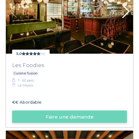
5,0
(4)
Les Foodies
Cuisine fusion
1 - 60 pers.
Le Marais
€€
Abordable
Faire une demande