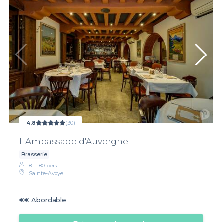
4,8
(30)
L'Ambassade d'Auvergne
Brasserie
8 - 180 pers.
Sainte-Avoye
€€
Abordable