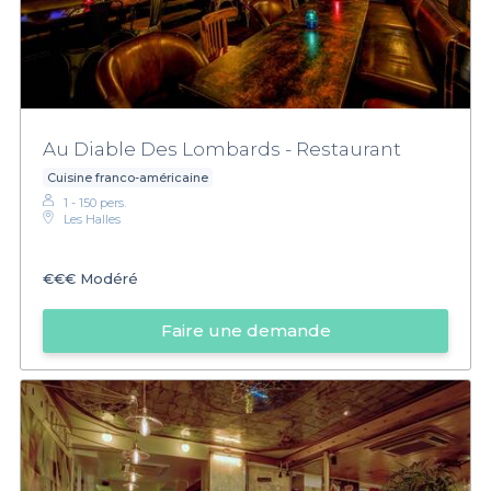
Au Diable Des Lombards - Restaurant
Cuisine franco-américaine
1 - 150 pers.
Les Halles
€€€
Modéré
Faire une demande