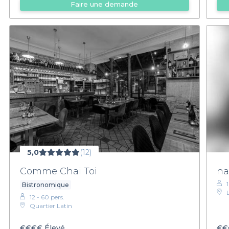
Faire une demande
5,0
(12)
Comme Chai Toi
na
Bistronomique
12 - 60 pers.
Quartier Latin
€€€€
Élevé
€€