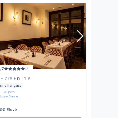
,7
(3)
 Flore En L'Ile
sine française
5 - 30 pers.
Notre-Dame
€€
Élevé