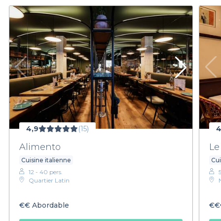
4,9
(15)
4
Alimento
Le
Cuisine italienne
Cui
12 - 40 pers.
Quartier Latin
€€
Abordable
€€