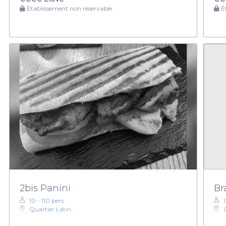
Établissement non réservable
Ét
2bis Panini
Br
10 - 110 pers.
Quartier Latin