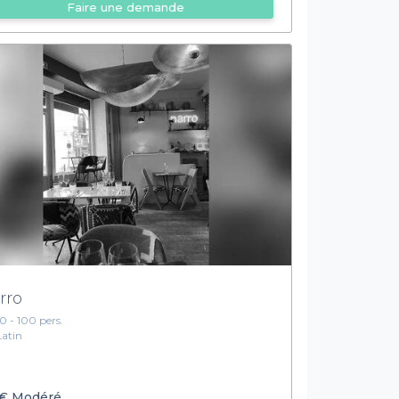
Faire une demande
rro
10 - 100 pers.
Latin
€
Modéré