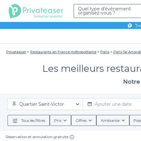
Quel type d'évènement
organisez-vous ?
Tro
Privateaser
Restaurants en France métropolitaine
Paris
Paris 5e Arron
Les meilleurs restaur
Notre 
Quartier Saint-Victor
Ajouter une date
Tous les filtres
Prix
Offres
Ambiance
Poss
Réservation et annulation gratuite