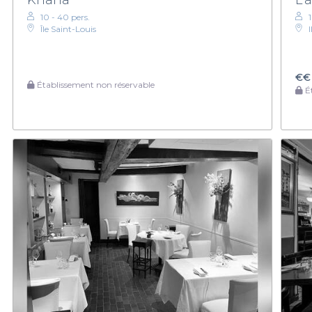
10 - 40 pers.
Île Saint-Louis
€€
Établissement non réservable
Ét