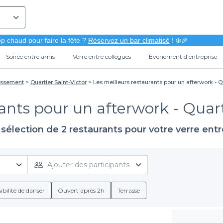
p chaud pour faire la fête ?
Réservez un bar climatisé
! ❄️🎉
Soirée entre amis
Verre entre collègues
Évènement d'entreprise
dissement
Quartier Saint-Victor
Les meilleurs restaurants pour un afterwork - Qu
ants pour un afterwork - Quarti
sélection de 2 restaurants pour votre verre ent
Ajouter des participants
ibilité de danser
Ouvert après 2h
Terrasse