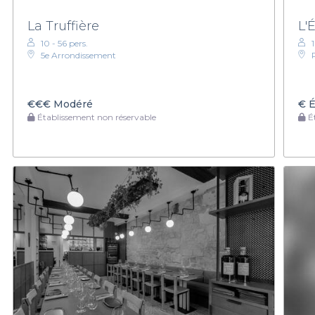
La Truffière
L'
10 - 56 pers.
1
5e Arrondissement
€€€
Modéré
€
É
Établissement non réservable
Ét