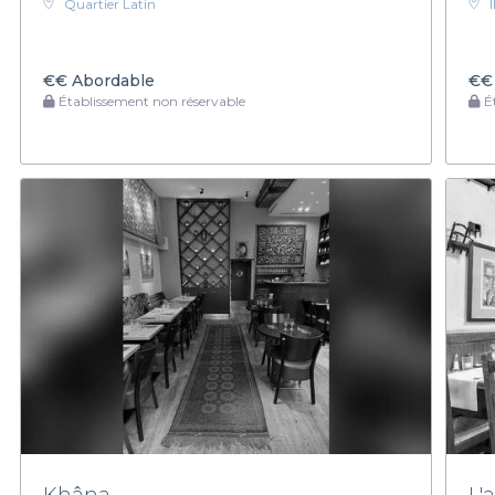
Quartier Latin
€€
Abordable
€€
Établissement non réservable
Ét
Khâna
L'