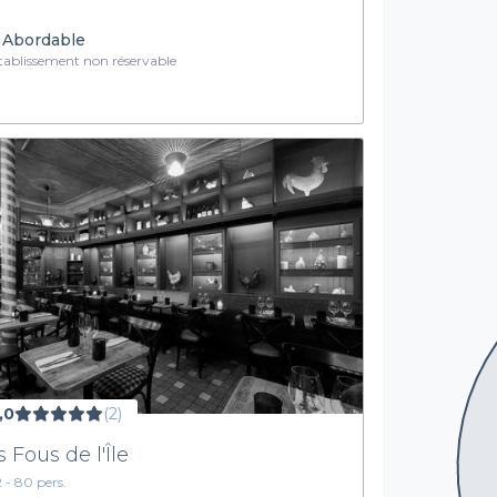
Abordable
ablissement non réservable
,0
(2)
s Fous de l'Île
2 - 80 pers.