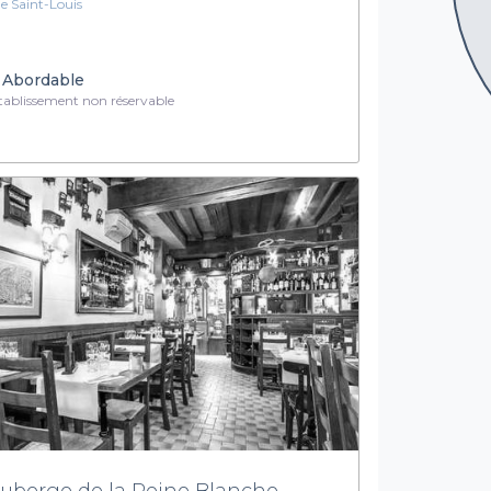
Île Saint-Louis
Abordable
ablissement non réservable
auberge de la Reine Blanche