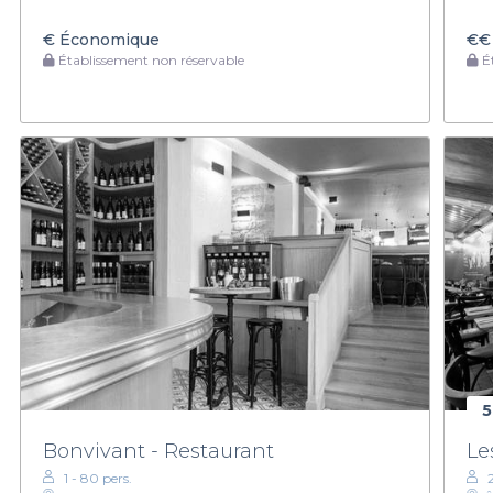
€
Économique
€€
Établissement non réservable
Ét
5
Bonvivant - Restaurant
Le
1 - 80 pers.