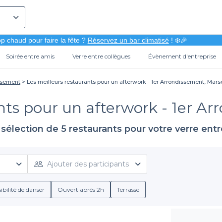
p chaud pour faire la fête ?
Réservez un bar climatisé
! ❄️🎉
Soirée entre amis
Verre entre collègues
Évènement d'entreprise
ssement
Les meilleurs restaurants pour un afterwork - 1er Arrondissement, Marse
nts pour un afterwork - 1er Ar
sélection de 5 restaurants pour votre verre ent
Ajouter des participants
ibilité de danser
Ouvert après 2h
Terrasse