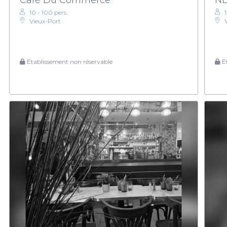
10 - 100 pers.
Vieux-Port
Établissement non réservable
Ét