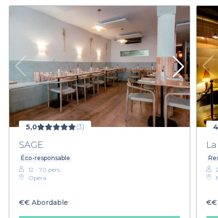
5,0
(3)
4
SAGE
La
Éco-responsable
Re
12 - 70 pers.
Opéra
€€
Abordable
€€