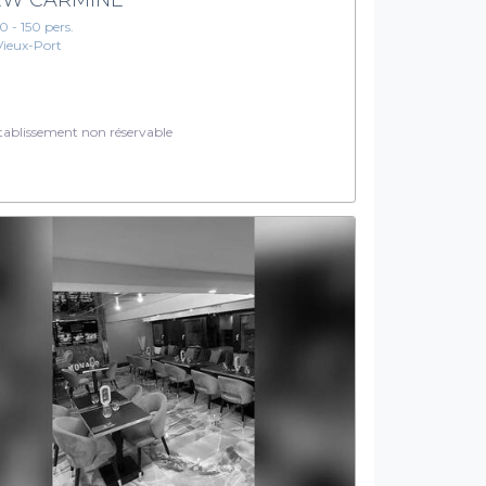
10 - 150 pers.
Vieux-Port
ablissement non réservable