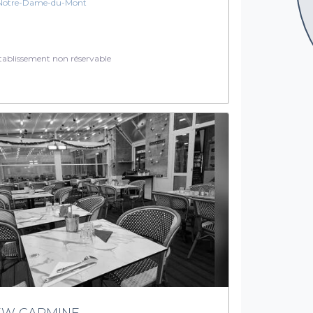
Notre-Dame-du-Mont
ablissement non réservable
EW CARMINE