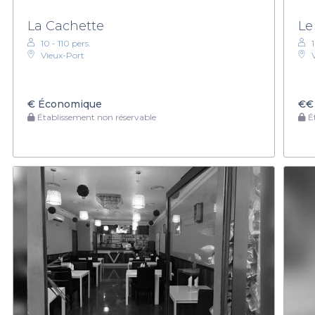
La Cachette
Le
10 - 110 pers.
Vieux-Port
€
Économique
€€
Établissement non réservable
Ét