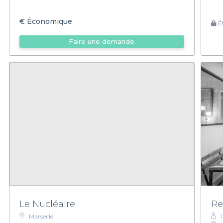
€
Économique
Ét
Faire une demande
Le Nucléaire
Re
Marseille