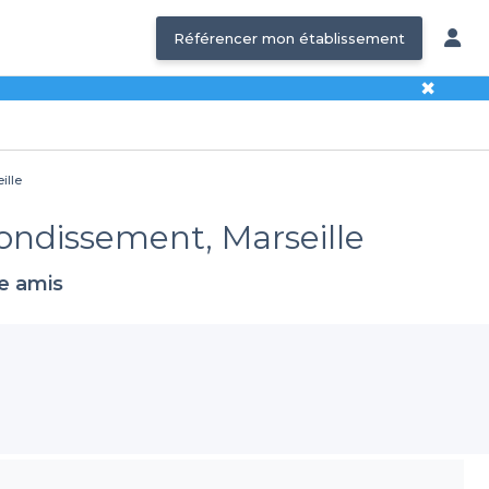
Référencer mon établissement
✖
ille
rondissement, Marseille
re amis