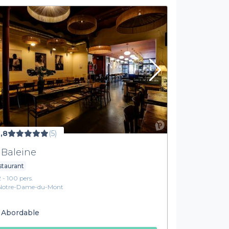
,8
(5)
 Baleine
staurant
2 - 100 pers.
Notre-Dame-du-Mont
Abordable