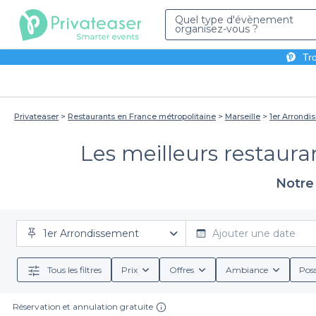
Quel type d'évènement
organisez-vous ?
Tro
Privateaser
Restaurants en France métropolitaine
Marseille
1er Arrondi
Les meilleurs restaura
Notre 
1er Arrondissement
Ajouter une date
Tous les filtres
Prix
Offres
Ambiance
Poss
Réservation et annulation gratuite