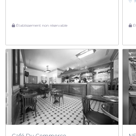
Établissement non réservable
Ét
Café Du Commerce
N