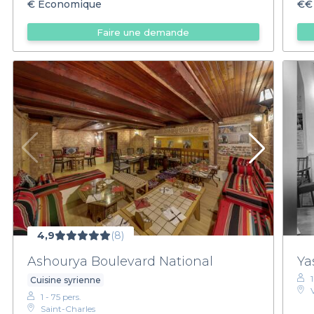
€
Économique
€€
Faire une demande
4,9
(8)
Ashourya Boulevard National
Ya
Cuisine syrienne
1 - 75 pers.
Saint-Charles