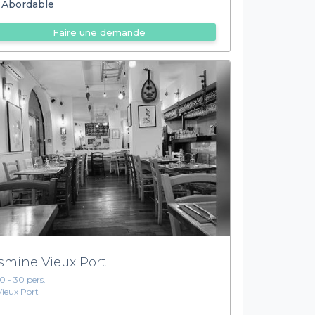
Abordable
Faire une demande
smine Vieux Port
10 - 30 pers.
Vieux Port