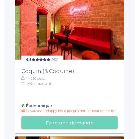
4,8
(262)
Coquin (& Coquine)
1 - 250 pers.
Ménilmontant
€
Économique
Privateaser : Happy Hour jusqu'à minuit pour toutes les réservations Privateaser 🌈☀️
Faire une demande