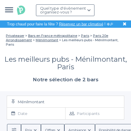
Quel type d'évènement
organisez-vous ?
✖
Trop chaud pour faire la fête ?
Réservez un bar climatisé
! ❄️🎉
Privateaser
Bars en France métropolitaine
Paris
Paris 20e
Arrondissement
Ménilmontant
Les meilleurs pubs - Ménilmontant,
Paris
Les meilleurs pubs - Ménilmontant,
Paris
Notre sélection de 2 bars
Ménilmontant
Date
Participants
Prix
Offres
Ambiance
Possibilité de danse