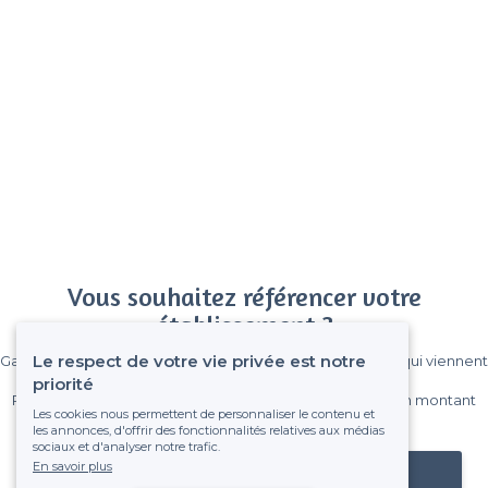
Vous souhaitez référencer votre
établissement ?
Le respect de votre vie privée est notre
Gagnez de nombreux clients parmi le million de visiteurs qui viennent
sur Privateaser chaque mois.
priorité
Pas de commissions et sans engagement, vous payez un montant
Les cookies nous permettent de personnaliser le contenu et
fixe sans risque de voir déraper la facture.
les annonces, d'offrir des fonctionnalités relatives aux médias
sociaux et d'analyser notre trafic.
En savoir plus
Référencer mon établissement