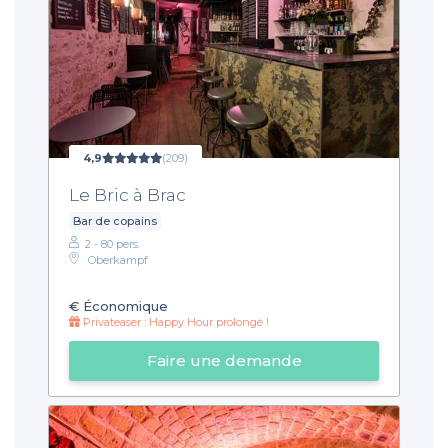
4,9
(209)
Le Bric à Brac
Bar de copains
2 - 80 pers.
Oberkampf
€
Économique
Privateaser : Happy Hour prolongé !
Faire une demande