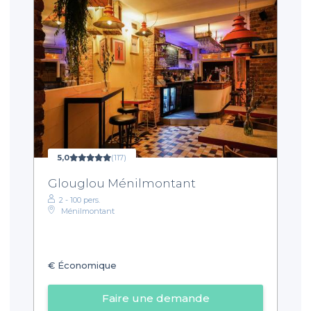
5,0
(117)
Glouglou Ménilmontant
2 - 100 pers.
Ménilmontant
€
Économique
Faire une demande