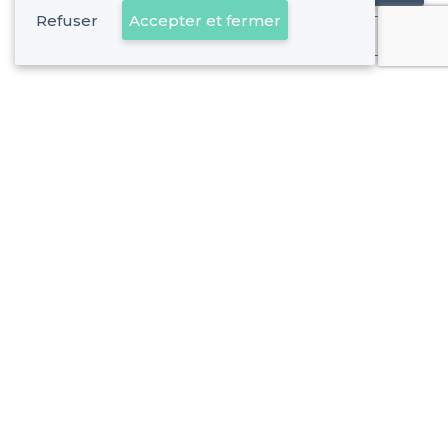
Refuser
Accepter et fermer
Déjà client
Ménilmontant - Alentours
<
Les meilleurs pubs - Paris 20e Arrondissement
Ménilmontant - Types de lieux
<
Les meilleurs bars - Ménilmontant, Paris
Les meilleurs bars dansants - Ménilmontant, Paris
À propos de Privateaser