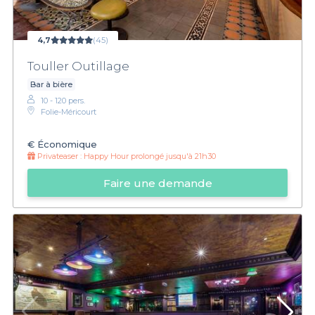
4,7
(45)
Touller Outillage
Bar à bière
10 - 120 pers.
Folie-Méricourt
€
Économique
Privateaser :
Happy Hour prolongé jusqu'à 21h30
Faire une demande