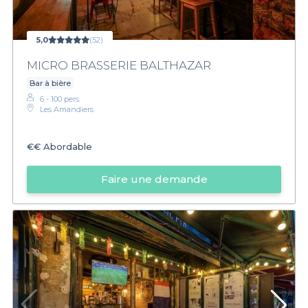
5,0
(52)
MICRO BRASSERIE BALTHAZAR
Bar à bière
6 - 100 pers.
Les Amandiers
€€
Abordable
Faire une demande