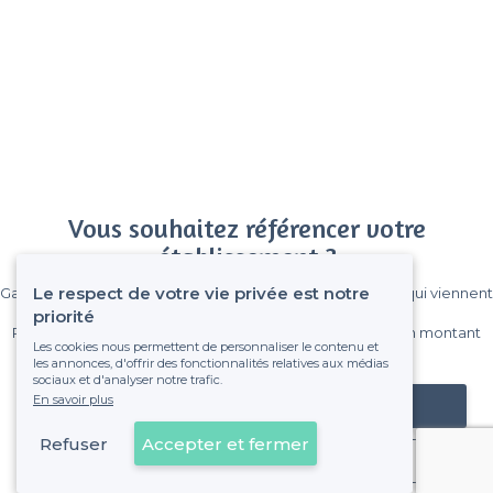
Vous souhaitez référencer votre
établissement ?
Le respect de votre vie privée est notre
Gagnez de nombreux clients parmi le million de visiteurs qui viennent
sur Privateaser chaque mois.
priorité
Pas de commissions et sans engagement, vous payez un montant
Les cookies nous permettent de personnaliser le contenu et
fixe sans risque de voir déraper la facture.
les annonces, d'offrir des fonctionnalités relatives aux médias
sociaux et d'analyser notre trafic.
En savoir plus
Référencer mon établissement
Refuser
Accepter et fermer
Déjà client