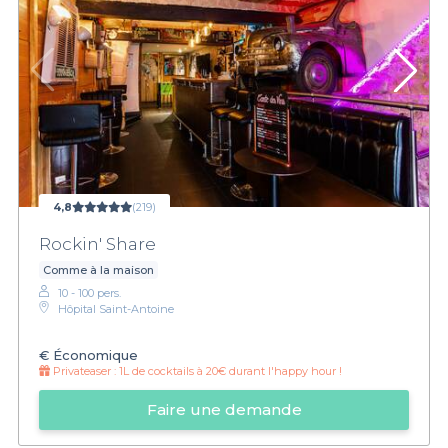
4,8
(219)
Rockin' Share
Comme à la maison
10 - 100 pers.
Hôpital Saint-Antoine
€
Économique
Privateaser :
1L de cocktails à 20€ durant l'happy hour !
Faire une demande