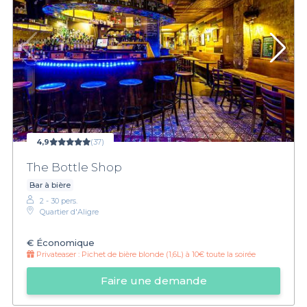
4,9
(37)
The Bottle Shop
Bar à bière
2 - 30 pers.
Quartier d'Aligre
€
Économique
Privateaser :
Pichet de bière blonde (1,6L) à 10€ toute la soirée
Faire une demande