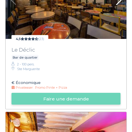
4,5
(23)
Le Déclic
Bar de quartier
2 - 100 pers.
Ste Marguerite
€
Économique
Privateaser :
Promo Pinte + Pizza
Faire une demande