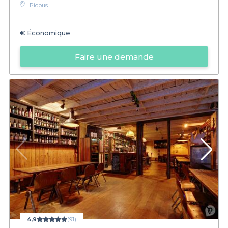
Picpus
€
Économique
Faire une demande
4,9
(91)