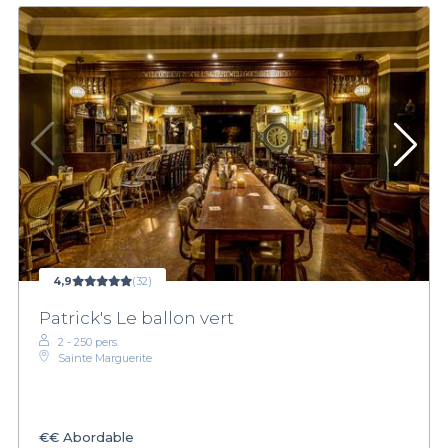
4,9
(32)
Patrick's Le ballon vert
2 - 250 pers.
Sainte Marguerite
€€
Abordable