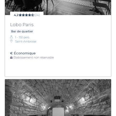
4,2
(24)
Lobo Paris
Bar de quartier
1 - 150 pers.
Saint-Ambroise
€
Économique
Établissement non réservable