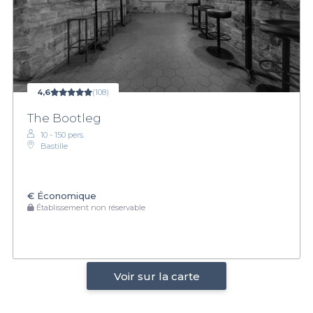
4,6
(108)
The Bootleg
10 - 150 pers.
Bastille
€
Économique
Établissement non réservable
Voir sur la carte