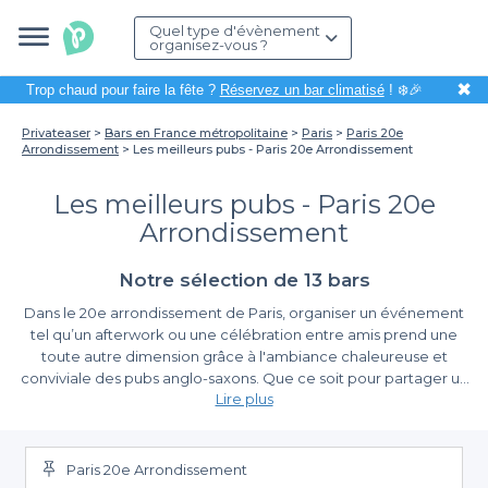
Quel type d'évènement
organisez-vous ?
✖
Trop chaud pour faire la fête ?
Réservez un bar climatisé
! ❄️🎉
Privateaser
Bars en France métropolitaine
Paris
Paris 20e
Arrondissement
Les meilleurs pubs - Paris 20e Arrondissement
Les meilleurs pubs - Paris 20e
Arrondissement
Notre sélection de 13 bars
Dans le 20e arrondissement de Paris, organiser un événement
tel qu’un afterwork ou une célébration entre amis prend une
toute autre dimension grâce à l'ambiance chaleureuse et
conviviale des pubs anglo-saxons. Que ce soit pour partager un
Lire plus
moment autour d'une bière artisanale ou déguster des cocktails
revisités, ces établissements sont des lieux de rencontre
Réservez facilement avec Privateaser
privilégiés.
Paris 20e Arrondissement
En utilisant Privateaser, vous avez accès à une plateforme