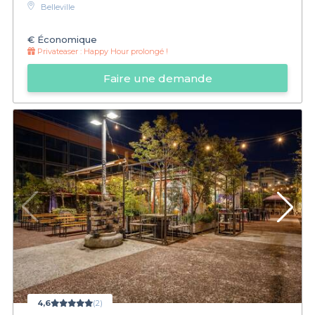
Belleville
€
Économique
Privateaser :
Happy Hour prolongé !
Faire une demande
4,6
(2)