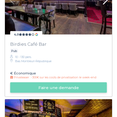
4,0
Birdies Café Bar
Pub
10 - 130 pers.
Bas Montreuil-République
€
Économique
Privateaser :
-300€ sur les coûts de privatisation le week-end
Faire une demande