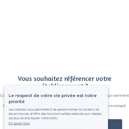
Vous souhaitez référencer votre
établissement ?
Le respect de votre vie privée est notre
Gagnez de nombreux clients parmi le million de visiteurs qui viennent
sur Privateaser chaque mois.
priorité
Pas de commissions et sans engagement, vous payez un montant
Les cookies nous permettent de personnaliser le contenu et
fixe sans risque de voir déraper la facture.
les annonces, d'offrir des fonctionnalités relatives aux médias
sociaux et d'analyser notre trafic.
En savoir plus
Référencer mon établissement