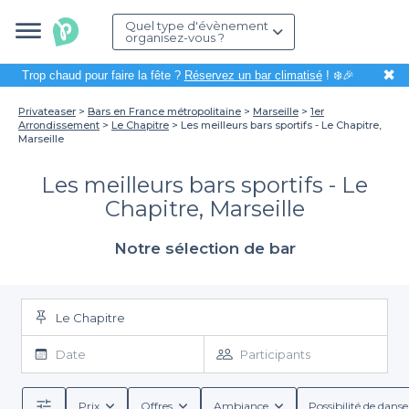
Quel type d'évènement
organisez-vous ?
✖
Trop chaud pour faire la fête ?
Réservez un bar climatisé
! ❄️🎉
Privateaser
Bars en France métropolitaine
Marseille
1er
Arrondissement
Le Chapitre
Les meilleurs bars sportifs - Le Chapitre,
Marseille
Les meilleurs bars sportifs - Le
Chapitre, Marseille
Notre sélection de bar
Le Chapitre
Date
Participants
Prix
Offres
Ambiance
Possibilité de danse