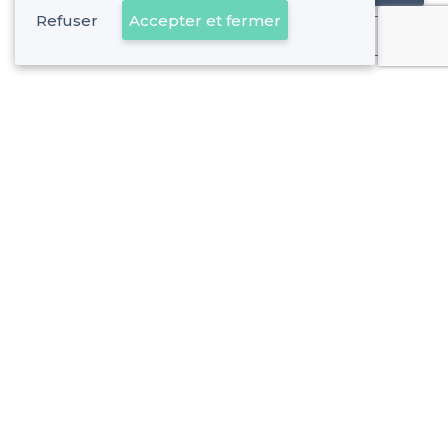
Refuser
Accepter et fermer
Déjà client
Le Chapitre - Alentours
<
Les meilleurs bars sportifs - 1er Arrondissement, Marseille
Le Chapitre - Types de lieux
<
Les meilleurs bars - Le Chapitre, Marseille
Les meilleurs bars dansants - Le Chapitre, Marseille
À propos de Privateaser