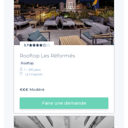
3,7
(2)
Rooftop Les Réformés
Rooftop
1 - 300 pers.
Le Chapitre
€€€
Modéré
Faire une demande