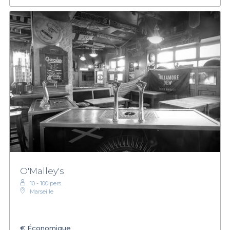
O'Malley's
10 - 100 pers.
Marseille
€
Économique