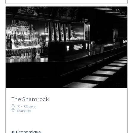
The Shamrock
10 - 100 pers.
Marseille
€
Économique