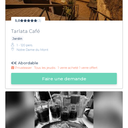
5,0
(3)
Tarlata Café
Jardin
1 - 120 pers.
Notre Dame du Mont
€€
Abordable
Privateaser :
Tous les jeudis : 1 verre acheté 1 verre offert
Faire une demande