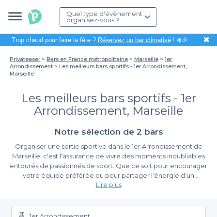
Quel type d'évènement
organisez-vous ?
✖
Trop chaud pour faire la fête ?
Réservez un bar climatisé
! ❄️🎉
Privateaser
Bars en France métropolitaine
Marseille
1er
Arrondissement
Les meilleurs bars sportifs - 1er Arrondissement,
Marseille
Les meilleurs bars sportifs - 1er
Arrondissement, Marseille
Notre sélection de 2 bars
Organiser une sortie sportive dans le 1er Arrondissement de
Marseille, c'est l'assurance de vivre des moments inoubliables
entourés de passionnés de sport. Que ce soit pour encourager
votre équipe préférée ou pour partager l’énergie d’un
Lire plus
événement sportif majeur, les bars sportifs de ce quartier
dynamique vous offrent l'ambiance idéale pour vibrer au rythme
Pourquoi choisir Privateaser pour votre événement
des matchs.
1er Arrondissement