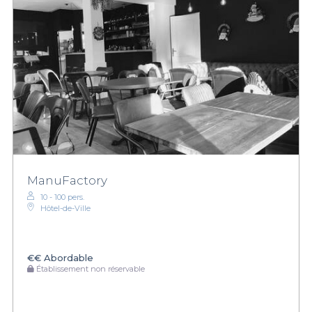
ManuFactory
10 - 100 pers.
Hôtel-de-Ville
€€
Abordable
Établissement non réservable