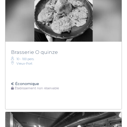
Brasserie O quinze
10 - 100 pers.
Vieux-Port
€
Économique
Établissement non réservable