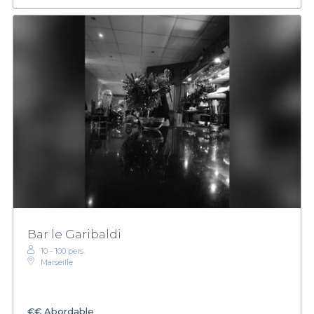
Bar le Garibaldi
10 - 100 pers.
Marseille
€€
Abordable