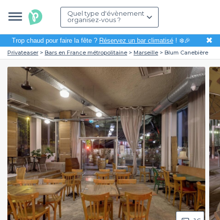
Quel type d'évènement
organisez-vous ?
✖
Trop chaud pour faire la fête ?
Réservez un bar climatisé
! ❄️🎉
Privateaser
Bars en France métropolitaine
Marseille
Blum Canebière