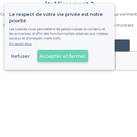
établissement ?
Le respect de votre vie privée est notre
Gagnez de nombreux clients parmi le million de visiteurs qui viennent
sur Privateaser chaque mois.
priorité
Pas de commissions et sans engagement, vous payez un montant
Les cookies nous permettent de personnaliser le contenu et
fixe sans risque de voir déraper la facture.
les annonces, d'offrir des fonctionnalités relatives aux médias
sociaux et d'analyser notre trafic.
En savoir plus
Référencer mon établissement
Refuser
Accepter et fermer
Déjà client
À propos de Privateaser
Privateaser Media
Privateaser en Espagne
Aide