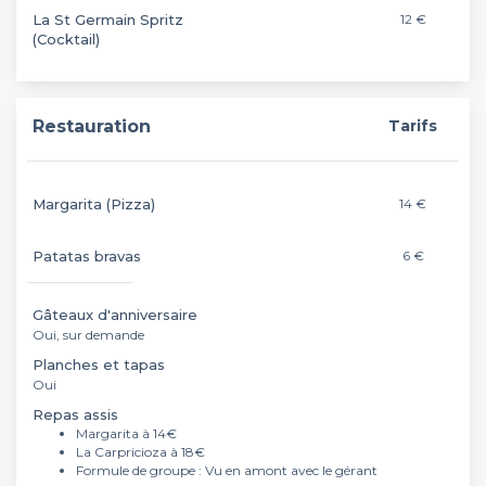
La St Germain Spritz
12 €
(Cocktail)
Restauration
Tarifs
Margarita (Pizza)
14 €
Patatas bravas
6 €
Gâteaux d'anniversaire
Oui, sur demande
Planches et tapas
Oui
Repas assis
Margarita à 14€
La Carpricioza à 18€
Formule de groupe : Vu en amont avec le gérant