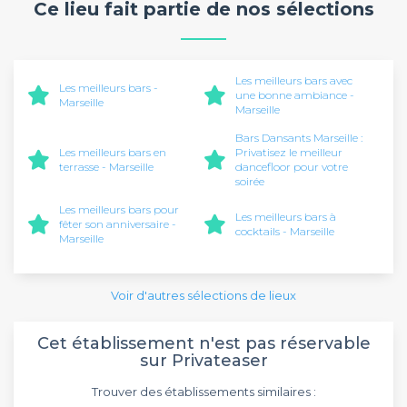
Ce lieu fait partie de nos sélections
Les meilleurs bars avec
Les meilleurs bars -
une bonne ambiance -
Marseille
Marseille
Bars Dansants Marseille :
Les meilleurs bars en
Privatisez le meilleur
terrasse - Marseille
dancefloor pour votre
soirée
Les meilleurs bars pour
Les meilleurs bars à
fêter son anniversaire -
cocktails - Marseille
Marseille
Voir d'autres sélections de lieux
Cet établissement n'est pas réservable
sur Privateaser
Trouver des établissements similaires :