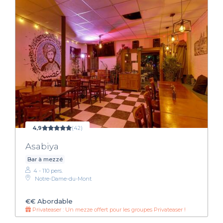
4,9
(42)
Asabiya
Bar à mezzé
4 - 110 pers.
Notre-Dame-du-Mont
€€
Abordable
Privateaser : Un mezze offert pour les groupes Privateaser !