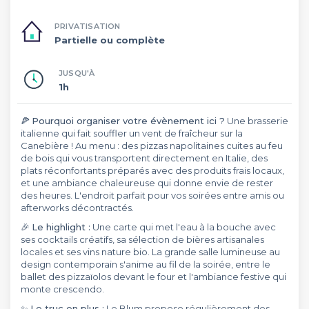
PRIVATISATION
Partielle ou complète
JUSQU'À
1h
🍕
Pourquoi organiser votre évènement ici ?
Une brasserie
italienne qui fait souffler un vent de fraîcheur sur la
Canebière ! Au menu : des pizzas napolitaines cuites au feu
de bois qui vous transportent directement en Italie, des
plats réconfortants préparés avec des produits frais locaux,
et une ambiance chaleureuse qui donne envie de rester
des heures. L'endroit parfait pour vos soirées entre amis ou
afterworks décontractés.
🎉
Le highlight :
Une carte qui met l'eau à la bouche avec
ses cocktails créatifs, sa sélection de bières artisanales
locales et ses vins nature bio. La grande salle lumineuse au
design contemporain s'anime au fil de la soirée, entre le
ballet des pizzaïolos devant le four et l'ambiance festive qui
monte crescendo.
✨
Le truc en plus :
Le Blum propose régulièrement des