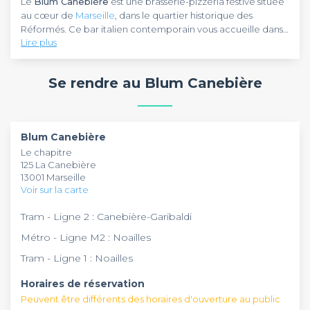
Le
Blum Canebière
est une brasserie-pizzeria festive située
au cœur de
Marseille
, dans le quartier historique des
Réformés. Ce bar italien contemporain vous accueille dans
Lire plus
un cadre chaleureux et design, idéal pour organiser vos
événements de groupe.
La carte fait la part belle aux pizzas napolitaines
authentiques cuites au feu de bois et aux plats italiens
Se rendre au Blum Canebière
réconfortants, tous préparés avec des produits frais et
locaux. Le
Blum Canebière
se distingue aussi par son
ambiance musicale unique avec des concerts live réguliers,
Que ce soit pour un afterwork animé, un dîner festif entre
faisant de ce lieu un véritable spot culturel.
amis ou une soirée d'entreprise, l'établissement dispose d'un
Blum Canebière
espace modulable pouvant accueillir vos groupes. La
Le chapitre
sélection de cocktails créatifs, de bières artisanales locales
125 La Canebière
et de vins bio nature complète parfaitement l'expérience
13001 Marseille
culinaire du
Blum Canebière
, devenu un incontournable de
Voir sur la carte
la scène gastronomique marseillaise.
Tram - Ligne 2 : Canebière-Garibaldi
Métro - Ligne M2 : Noailles
Tram - Ligne 1 : Noailles
Horaires de réservation
Peuvent être différents des horaires d'ouverture au public