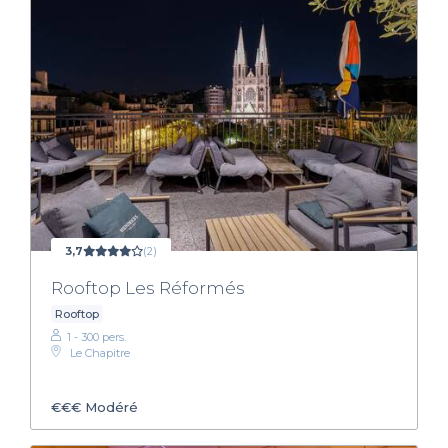
3,7
(2)
Rooftop Les Réformés
Rooftop
1 - 300 pers.
Le Chapitre
€€€
Modéré