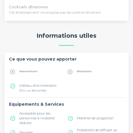
Cocktails dînatoires
Cet établissement ne propose pas de cocktail dînatoire
Informations utiles
Ce que vous pouvez apporter
Nourriture
Boissons
Gâteau d'anniversaire
(Oui, sur demande)
Equipements & Services
Accessible pour les
personnes à mobilité
Matériel de projection
réduite
Possibilité de diffuser sa
Terrasse