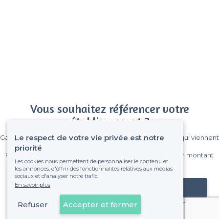
Vous souhaitez référencer votre
établissement ?
Le respect de votre vie privée est notre
Gagnez de nombreux clients parmi le million de visiteurs qui viennent
sur Privateaser chaque mois.
priorité
Pas de commissions et sans engagement, vous payez un montant
Les cookies nous permettent de personnaliser le contenu et
fixe sans risque de voir déraper la facture.
les annonces, d'offrir des fonctionnalités relatives aux médias
sociaux et d'analyser notre trafic.
En savoir plus
Référencer mon établissement
Refuser
Accepter et fermer
Déjà client