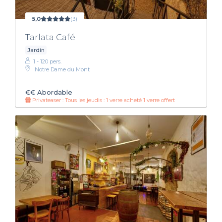
5,0
(3)
Tarlata Café
Jardin
1 - 120 pers.
Notre Dame du Mont
€€
Abordable
Privateaser : Tous les jeudis : 1 verre acheté 1 verre offert