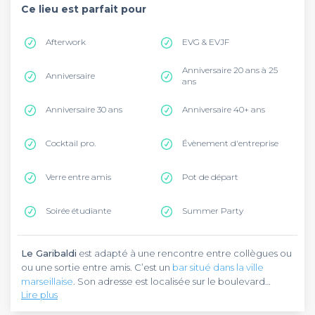
Ce lieu est parfait pour
Afterwork
EVG & EVJF
Anniversaire 20 ans à 25
Anniversaire
ans
Anniversaire 30 ans
Anniversaire 40+ ans
Cocktail pro.
Évènement d'entreprise
Verre entre amis
Pot de départ
Soirée étudiante
Summer Party
Le Garibaldi
est adapté à une rencontre entre collègues ou
ou une sortie entre amis. C’est un
bar situé dans la ville
marseillaise
. Son adresse est localisée sur le boulevard
Lire plus
Garibaldi, à quelques minutes du commissariat de police.
Prenez la ligne 2 du métro pour vous y rendre et descendez
Le Garibaldi
est un sympa bar du quartier qui vous reçoit