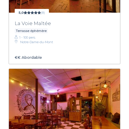
5,0
(8)
La Voie Maltée
Terrasse éphémère
1 - 100 pers.
Notre-Dame-du-Mont
€€
Abordable