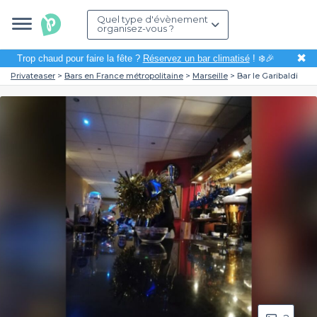
Quel type d'évènement
organisez-vous ?
✖
Trop chaud pour faire la fête ?
Réservez un bar climatisé
! ❄️🎉
Privateaser
Bars en France métropolitaine
Marseille
Bar le Garibaldi