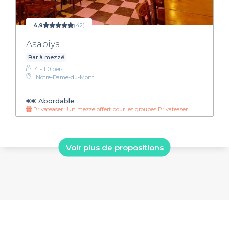
4,9
(42)
Asabiya
Bar à mezzé
4 - 110 pers.
Notre-Dame-du-Mont
€€
Abordable
Privateaser : Un mezze offert pour les groupes Privateaser !
Voir plus de propositions