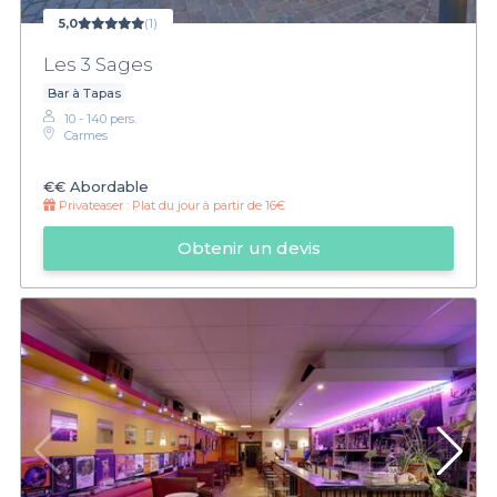
5,0
(1)
Les 3 Sages
Bar à Tapas
10 - 140 pers.
Carmes
€€
Abordable
Privateaser :
Plat du jour à partir de 16€
Obtenir un devis