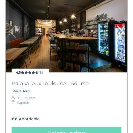
4,5
(14)
Baraka jeux Toulouse - Bourse
Bar à Jeux
10 - 120 pers.
Capitole
€€
Abordable
Obtenir un devis