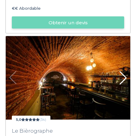
€€
Abordable
Obtenir un devis
5,0
(34)
Le Bièrographe