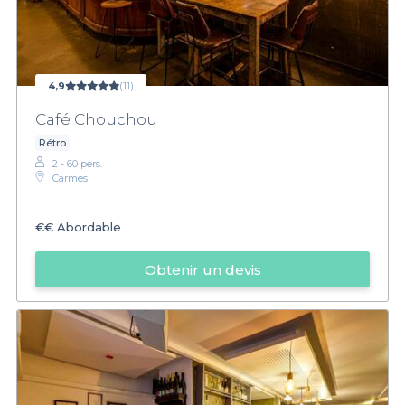
4,9
(11)
Café Chouchou
Rétro
2 - 60 pers.
Carmes
€€
Abordable
Obtenir un devis