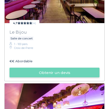
4,7
(4)
Le Bijou
Salle de concert
1 - 100 pers.
Croix‑de‑Pierre
€€
Abordable
Obtenir un devis