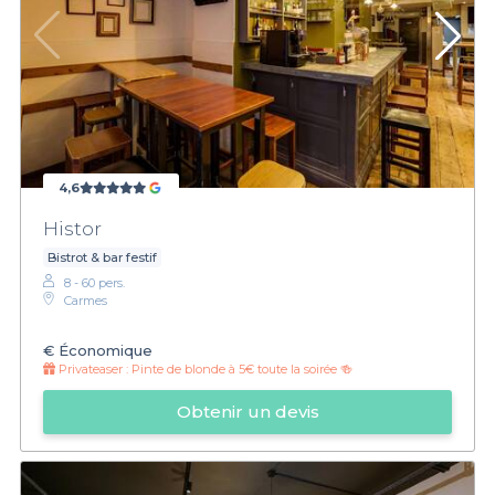
4,6
Histor
Bistrot & bar festif
8 - 60 pers.
Carmes
€
Économique
Privateaser :
Pinte de blonde à 5€ toute la soirée 🍻
Obtenir un devis