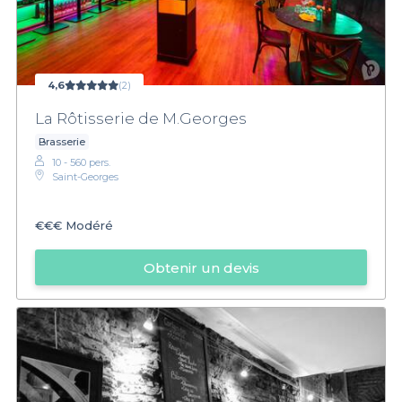
4,6
(2)
La Rôtisserie de M.Georges
Brasserie
10 - 560 pers.
Saint-Georges
€€€
Modéré
Obtenir un devis