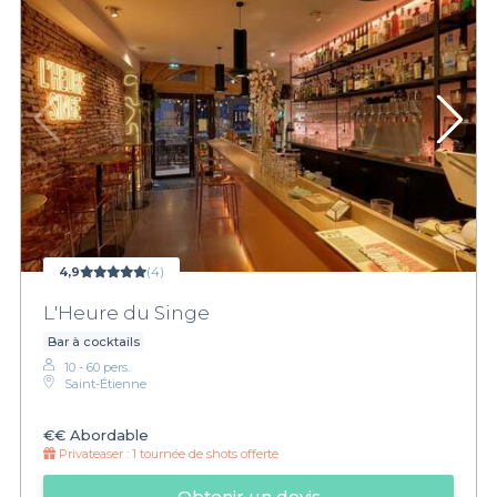
4,9
(4)
L'Heure du Singe
Bar à cocktails
10 - 60 pers.
Saint-Étienne
€€
Abordable
Privateaser :
1 tournée de shots offerte
Obtenir un devis