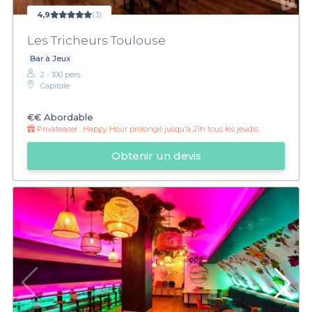
4,9
(3)
Les Tricheurs Toulouse
Bar à Jeux
2 - 100 pers.
Capitole
€€
Abordable
Privateaser :
Happy Hour prolongé jusqu'à 21h tous les jeudis
Obtenir un devis