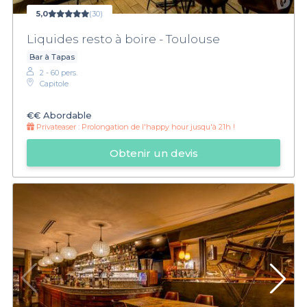
5,0
(30)
Liquides resto à boire - Toulouse
Bar à Tapas
2 - 60 pers.
Capitole
€€
Abordable
Privateaser :
Prolongation de l'happy hour jusqu'à 21h !
Obtenir un devis