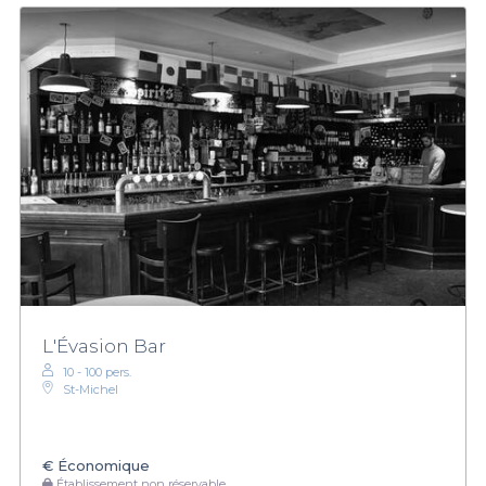
L'Évasion Bar
10 - 100 pers.
St-Michel
€
Économique
Établissement non réservable