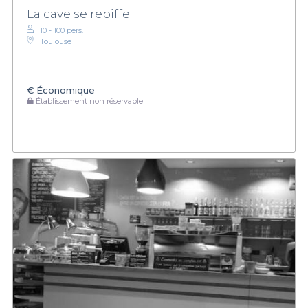
La cave se rebiffe
10 - 100 pers.
Toulouse
€
Économique
Établissement non réservable