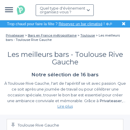
Quel type d'évènement
organisez-vous ?
✖
Trop chaud pour faire la fête ?
Réservez un bar climatisé
! ❄️🎉
Privateaser
Bars en France métropolitaine
Toulouse
Les meilleurs
bars - Toulouse Rive Gauche
Les meilleurs bars - Toulouse Rive
Gauche
Notre sélection de 16 bars
À Toulouse Rive Gauche, l'art de l'apéritif se vit avec passion. Que
ce soit après une journée de travail ou pour célébrer une
occasion spéciale, trouver le bon bar est essentiel pour créer
une ambiance conviviale et mémorable. Grâce à
Privateaser
,
Lire plus
nous vous simplifions cette tâche en vous proposant une
sélection soignée des meilleurs bars de cette rive
Une facilité de réservation sans pareil
emblématique de la ville rose.
Toulouse Rive Gauche
Lorsque vous organisez un événement, la logistique peut