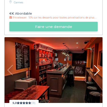
Carmes
€€
Abordable
Privateaser :
10% sur les desserts pour toutes privatisations de plus de 12 personnes !
Faire une demande
5,0
(31)