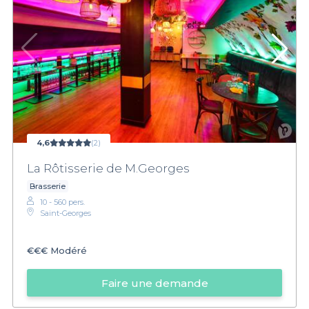
4,6
(2)
La Rôtisserie de M.Georges
Brasserie
10 - 560 pers.
Saint-Georges
€€€
Modéré
Faire une demande