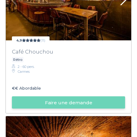
4,9
(11)
Café Chouchou
Rétro
2 - 60 pers.
Carmes
€€
Abordable
Faire une demande