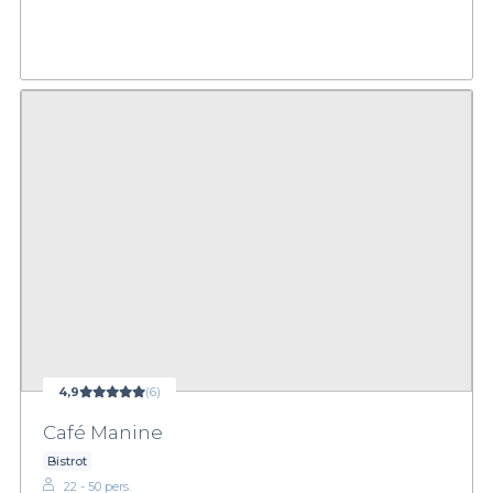
4,9
(6)
Café Manine
Bistrot
22 - 50 pers.