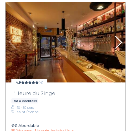
4,9
(4)
L'Heure du Singe
Bar à cocktails
10 - 60 pers.
Saint-Étienne
€€
Abordable
Privateaser :
1 tournée de shots offerte