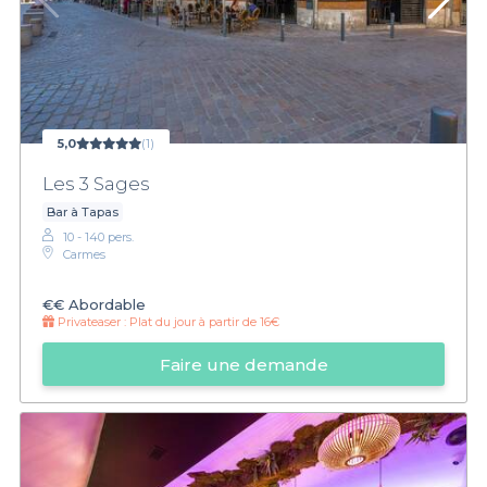
5,0
(1)
Les 3 Sages
Bar à Tapas
10 - 140 pers.
Carmes
€€
Abordable
Privateaser :
Plat du jour à partir de 16€
Faire une demande