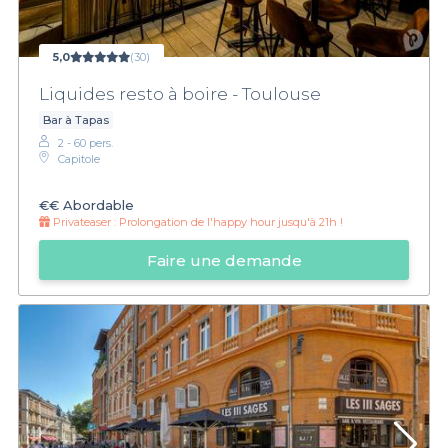
5,0
(30)
Liquides resto à boire - Toulouse
Bar à Tapas
2 - 60 pers.
Capitole
€€
Abordable
Privateaser :
Prolongation de l'happy hour jusqu'à 21h !
Faire une demande