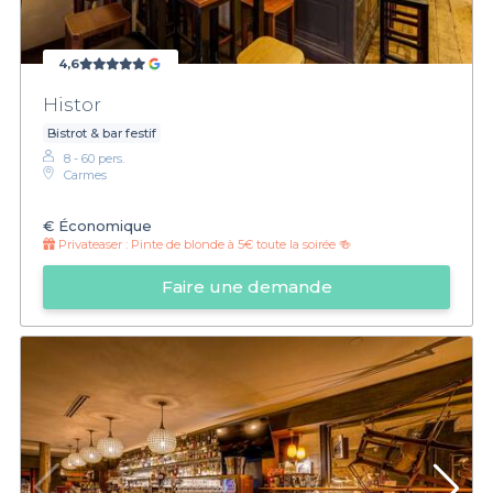
4,6
Histor
Bistrot & bar festif
8 - 60 pers.
Carmes
€
Économique
Privateaser :
Pinte de blonde à 5€ toute la soirée 🍻
Faire une demande