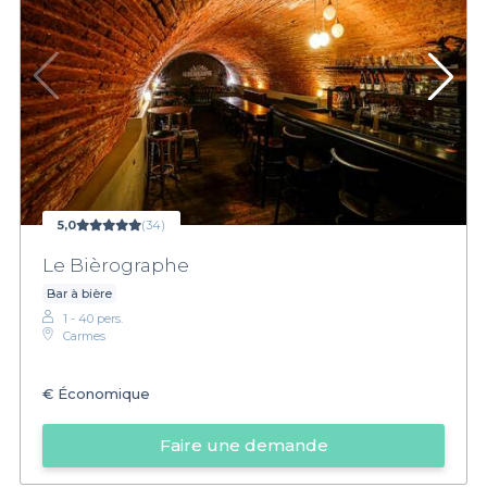
5,0
(34)
Le Bièrographe
Bar à bière
1 - 40 pers.
Carmes
€
Économique
Faire une demande