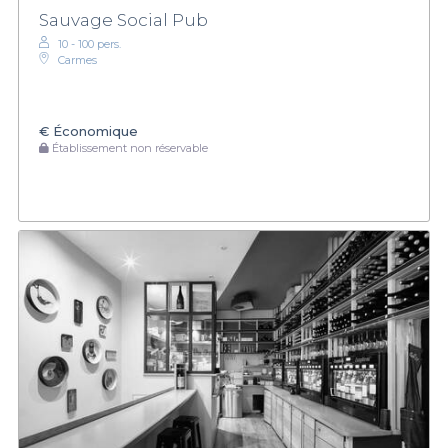
Sauvage Social Pub
10 - 100 pers.
Carmes
€
Économique
Établissement non réservable