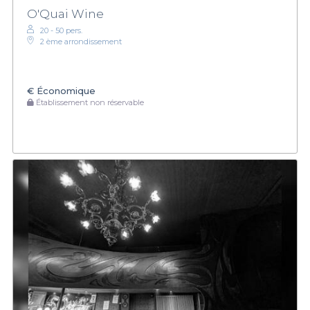
O'Quai Wine
20 - 50 pers.
2 ème arrondissement
€
Économique
Établissement non réservable