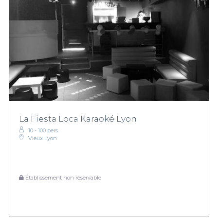
La Fiesta Loca Karaoké Lyon
10 - 100 pers.
Vieux Lyon
Établissement non réservable