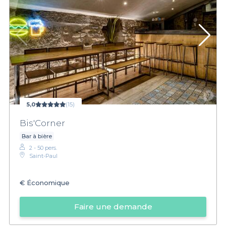
5,0
(15)
Bis'Corner
Bar à bière
2 - 50 pers.
Saint-Paul
€
Économique
Faire une demande