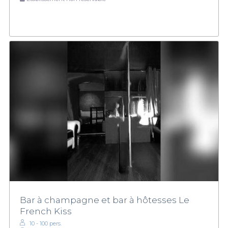
Bar à champagne et bar à hôtesses Le
French Kiss
10 - 100 pers.