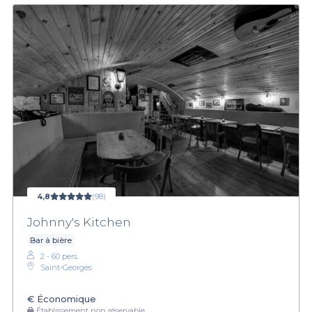
4,8
(98)
Johnny's Kitchen
Bar à bière
2 - 60 pers.
Saint-Georges
€
Économique
Établissement non réservable