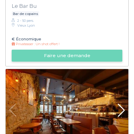
Le Bar Bu
Bar de copains
2 - 50 pers.
Vieux Lyon
€
Économique
Privateaser :
Un shot offert !
Faire une demande