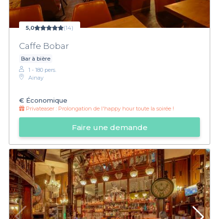
5,0
(14)
Caffe Bobar
Bar à bière
1 - 180 pers.
Ainay
€
Économique
Privateaser :
Prolongation de l'happy hour toute la soirée !
Faire une demande