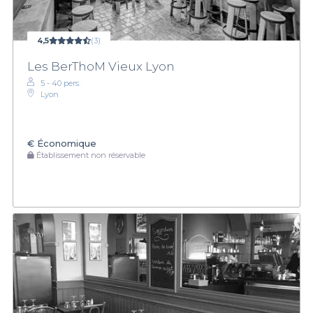
4,5
(3)
Les BerThoM Vieux Lyon
5 - 40 pers.
Lyon
€
Économique
Établissement non réservable