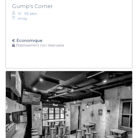
Gump's Corner
10 - 100 pers.
Ainay
€
Économique
Établissement non réservable