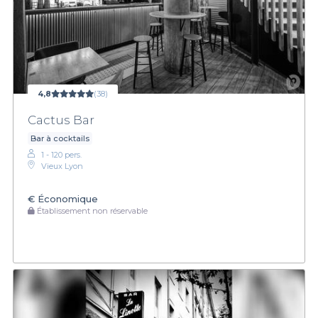
4,8
(38)
Cactus Bar
Bar à cocktails
1 - 120 pers.
Vieux Lyon
€
Économique
Établissement non réservable