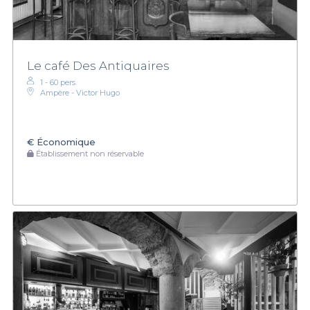
Le café Des Antiquaires
1 - 60 pers.
Ampère - Victor Hugo
€
Économique
Établissement non réservable