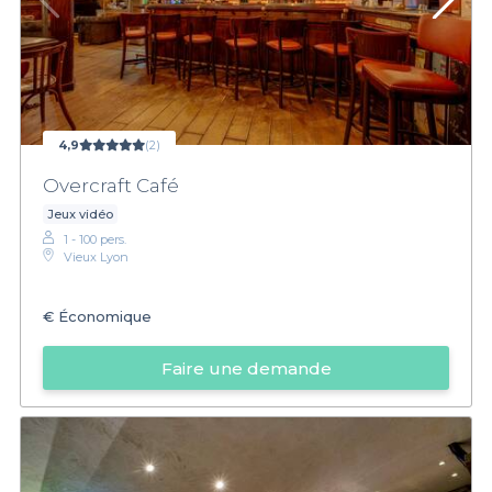
4,9
(2)
Overcraft Café
Jeux vidéo
1 - 100 pers.
Vieux Lyon
€
Économique
Faire une demande