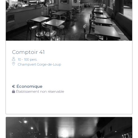
Comptoir 41
10 - 100 pers.
Champvert Gorge-de-Loup
€
Économique
Établissement non réservable