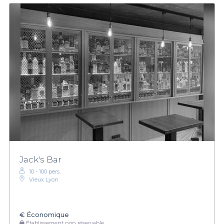
Jack's Bar
10 - 100 pers.
Vieux Lyon
€
Économique
Établissement non réservable