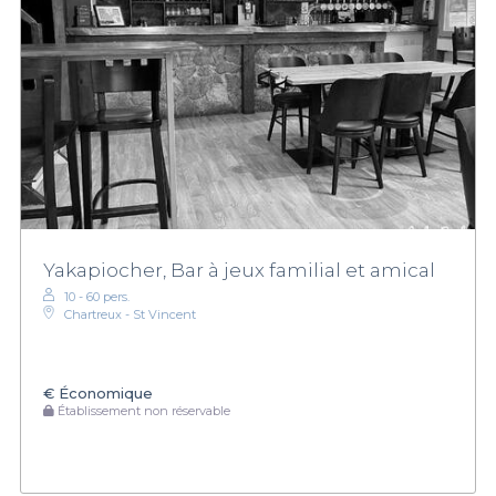
Yakapiocher, Bar à jeux familial et amical
10 - 60 pers.
Chartreux - St Vincent
€
Économique
Établissement non réservable