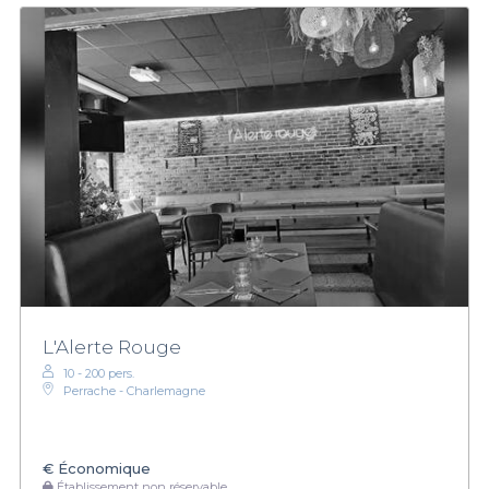
L'Alerte Rouge
10 - 200 pers.
Perrache - Charlemagne
€
Économique
Établissement non réservable