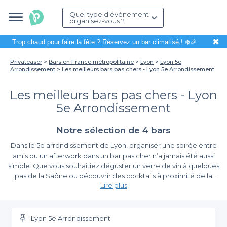
Quel type d'évènement
organisez-vous ?
✖
Trop chaud pour faire la fête ?
Réservez un bar climatisé
! ❄️🎉
Privateaser
Bars en France métropolitaine
Lyon
Lyon 5e
Arrondissement
Les meilleurs bars pas chers - Lyon 5e Arrondissement
Les meilleurs bars pas chers - Lyon
5e Arrondissement
Notre sélection de 4 bars
Dans le 5e arrondissement de Lyon, organiser une soirée entre
amis ou un afterwork dans un bar pas cher n’a jamais été aussi
simple. Que vous souhaitiez déguster un verre de vin à quelques
pas de la Saône ou découvrir des cocktails à proximité de la
Lire plus
basilique de Fourvière, la diversité des bars de ce quartier
historique saura séduire tous les budgets.
Un large choix de bars accessibles
Lyon 5e Arrondissement
En utilisant
Privateaser
, vous accédez à un vaste choix