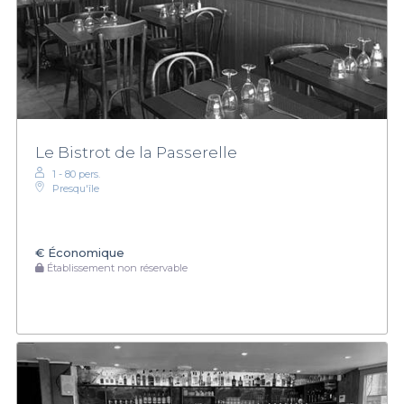
Le Bistrot de la Passerelle
1 - 80 pers.
Presqu'île
€
Économique
Établissement non réservable