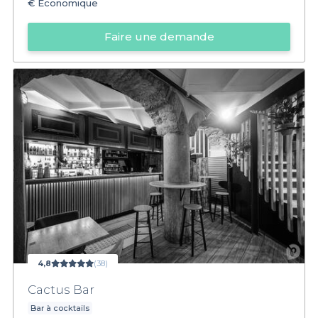
€
Économique
Faire une demande
4,8
(38)
Cactus Bar
Bar à cocktails