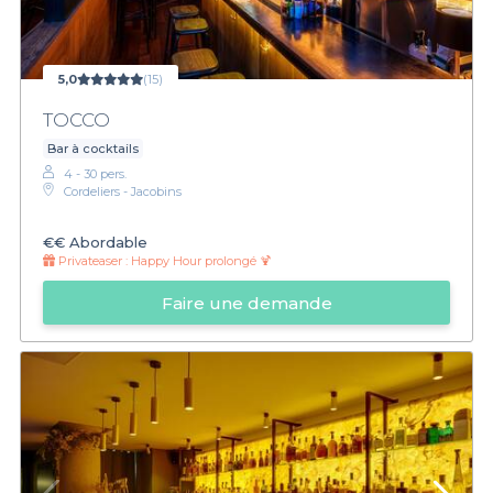
5,0
(15)
TOCCO
Bar à cocktails
4 - 30 pers.
Cordeliers - Jacobins
€€
Abordable
Privateaser :
Happy Hour prolongé 🍹
Faire une demande