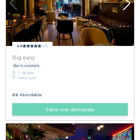
4,9
(43)
Big easy
Bar à cocktails
1 - 80 pers.
Vieux Lyon
€€
Abordable
Faire une demande