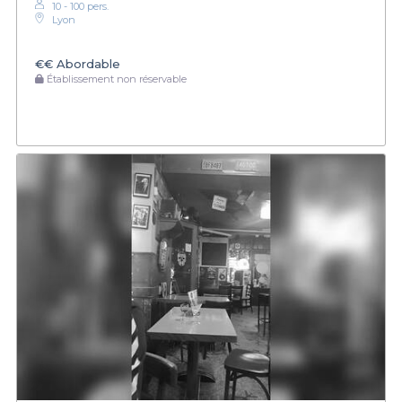
10 - 100 pers.
Lyon
€€
Abordable
Établissement non réservable