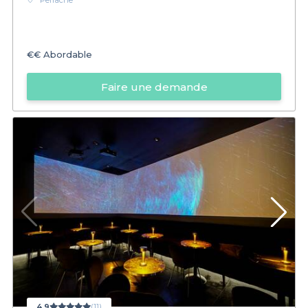
Perrache
€€
Abordable
Faire une demande
4,9
(11)