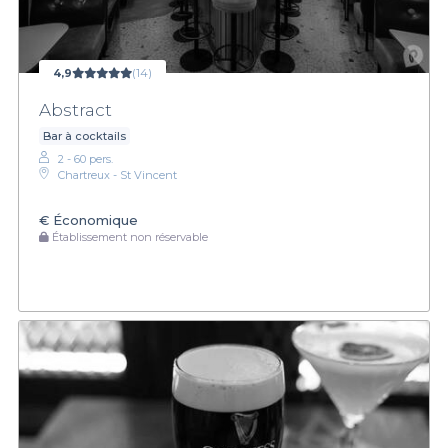
4,9
(14)
Abstract
Bar à cocktails
2 - 60 pers.
Chartreux - St Vincent
€
Économique
Établissement non réservable