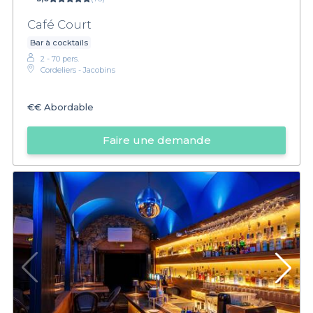
Café Court
Bar à cocktails
2 - 70 pers.
Cordeliers - Jacobins
€€
Abordable
Faire une demande