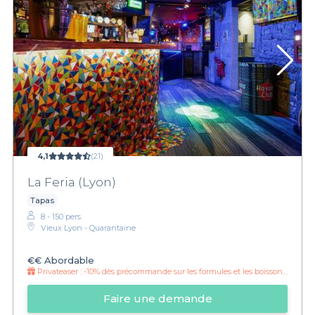
4,1
(21)
La Feria (Lyon)
Tapas
8 - 150 pers.
Vieux Lyon - Quarantaine
€€
Abordable
Privateaser :
-10% dès précommande sur les formules et les boissons !
Faire une demande