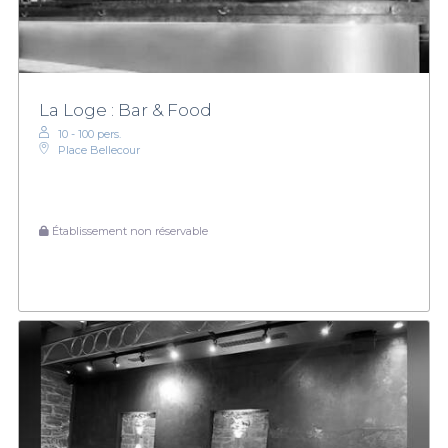
La Loge : Bar & Food
10 - 100 pers.
Place Bellecour
Établissement non réservable