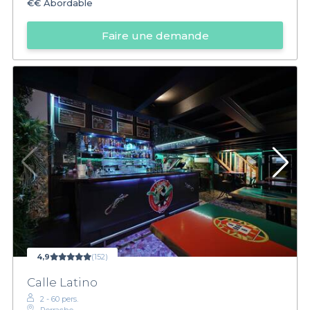
€€
Abordable
Faire une demande
4,9
(152)
Calle Latino
2 - 60 pers.