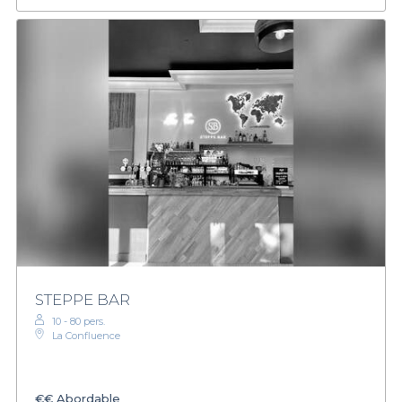
STEPPE BAR
10 - 80 pers.
La Confluence
€€
Abordable