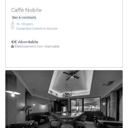
Caffè Nobile
Bar à cocktails
10 - 90 pers.
Cordeliers-Célestins-Bourse
€€
Abordable
Établissement non réservable