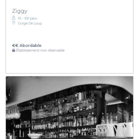
Ziggy
10 - 100 pers.
Gorge De Loup
€€
Abordable
Établissement non réservable