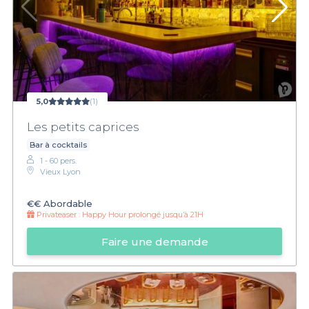
5,0
(1)
Les petits caprices
Bar à cocktails
1 - 60 pers.
Vieux Lyon
€€
Abordable
Privateaser :
Happy Hour prolongé jusqu’à 21H
Faire une demande