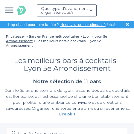
Quel type d'évènement
organisez-vous ?
✖
Trop chaud pour faire la fête ?
Réservez un bar climatisé
! ❄️🎉
Privateaser
Bars en France métropolitaine
Lyon
Lyon 5e
Arrondissement
Les meilleurs bars à cocktails - Lyon 5e
Arrondissement
Les meilleurs bars à cocktails -
Lyon 5e Arrondissement
Notre sélection de 11 bars
Dans le 5e arrondissement de Lyon, la scène des bars à cocktails
est florissante, et il est essentiel de choisir le bon établissement
pour profiter d'une ambiance conviviale et de créations
savoureuses. Organiser une sortie entre amis ou un événement
Lire plus
spécial dans l'un de ces bars peut transformer votre moment en
une expérience mémorable.
Un Vaste Choix Pour Tous Les Goûts
Lyon 5e Arrondissement