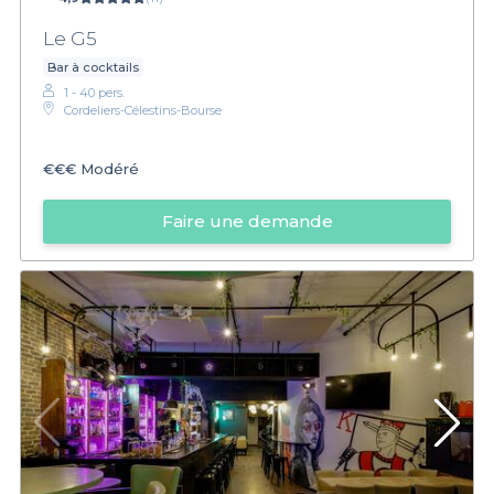
Le G5
Bar à cocktails
1 - 40 pers.
Cordeliers-Célestins-Bourse
€€€
Modéré
Faire une demande