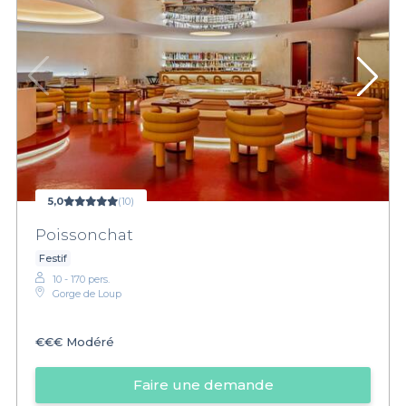
5,0
(10)
Poissonchat
Festif
10 - 170 pers.
Gorge de Loup
€€€
Modéré
Faire une demande