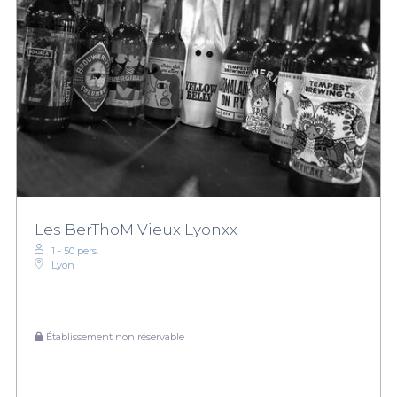
Les BerThoM Vieux Lyonxx
1 - 50 pers.
Lyon
Établissement non réservable