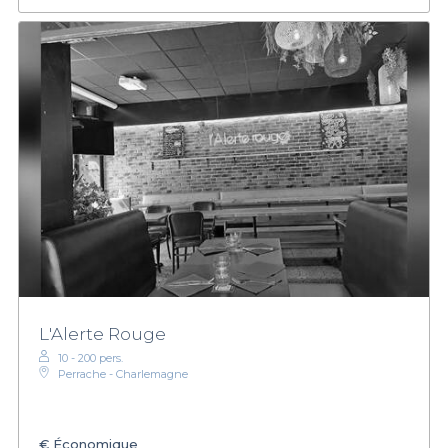
L'Alerte Rouge
10 - 200 pers.
Perrache - Charlemagne
€
Économique