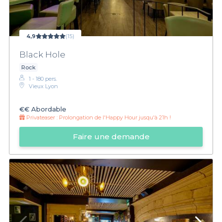
4,9
(15)
Black Hole
Rock
1 - 180 pers.
Vieux Lyon
€€
Abordable
Privateaser :
Prolongation de l'Happy Hour jusqu'à 21h !
Faire une demande