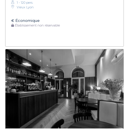
1 - 120 pers.
Vieux Lyon
€
Économique
Établissement non réservable