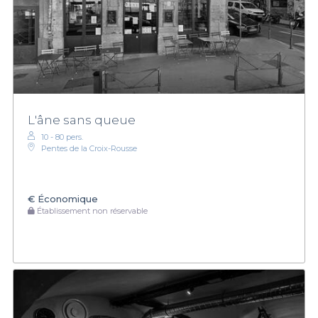
L'âne sans queue
10 - 80 pers.
Pentes de la Croix-Rousse
€
Économique
Établissement non réservable