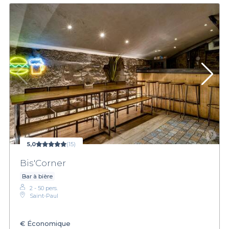
5,0
(15)
Bis'Corner
Bar à bière
2 - 50 pers.
Saint-Paul
€
Économique