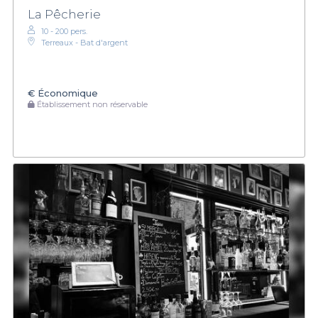
La Pêcherie
10 - 200 pers.
Terreaux - Bat d'argent
€
Économique
Établissement non réservable