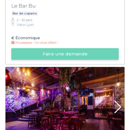
Le Bar Bu
Bar de copains
2 - 50 pers.
Vieux Lyon
€
Économique
Privateaser :
Un shot offert !
Faire une demande