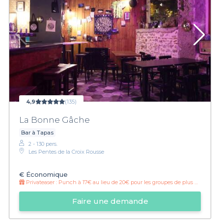
4,9
(135)
La Bonne Gâche
Bar à Tapas
2 - 130 pers.
Les Pentes de la Croix Rousse
€
Économique
Privateaser :
Punch à 17€ au lieu de 20€ pour les groupes de plus de 20 pers !
Faire une demande