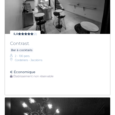
5,0
(2)
Contrast.
Bar à cocktails
2 - 100 pers.
Cordeliers - Jacobins
€
Économique
Établissement non réservable