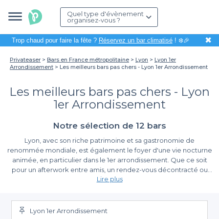
Quel type d'évènement
organisez-vous ?
✖
Trop chaud pour faire la fête ?
Réservez un bar climatisé
! ❄️🎉
Privateaser
Bars en France métropolitaine
Lyon
Lyon 1er
Arrondissement
Les meilleurs bars pas chers - Lyon 1er Arrondissement
Les meilleurs bars pas chers - Lyon
1er Arrondissement
Notre sélection de 12 bars
Lyon, avec son riche patrimoine et sa gastronomie de
renommée mondiale, est également le foyer d'une vie nocturne
animée, en particulier dans le 1er arrondissement. Que ce soit
pour un afterwork entre amis, un rendez-vous décontracté ou
Lire plus
tout simplement pour profiter d'un bon verre, trouver un bar pas
cher dans le centre de Lyon est un véritable atout.
La simplicité de réserver un bar à Lyon 1er
Lyon 1er Arrondissement
Grâce à Privateaser, organiser une sortie au bar devient un jeu