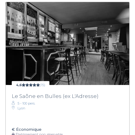
4,6
(15)
Le Saône en Bulles (ex L'Adresse)
5 - 100 pers.
Lyon
€
Économique
Établissement non réservable