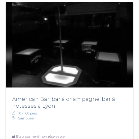
American Bar, bar à champagne, bar à
hotesses à Lyon
10 - 100 pers.
Saint-Jean
Établissement non réservable