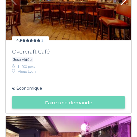
4,9
(2)
Overcraft Café
Jeux vidéo
1 - 100 pers.
Vieux Lyon
€
Économique
Faire une demande