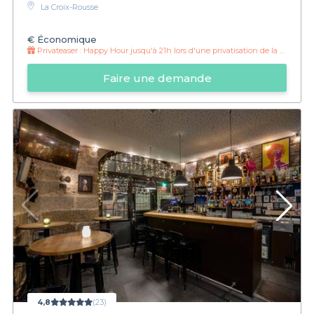
La Croix-Rousse
€
Économique
Privateaser :
Happy Hour jusqu'à 21h lors d'une privatisation de la salle verte !
Faire une demande
4,8
(23)