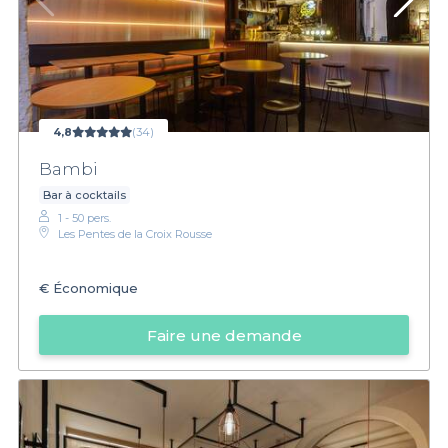
4,8
(34)
Bambi
Bar à cocktails
1 - 50 pers.
Les Pentes de la Croix Rousse
€
Économique
Faire une demande