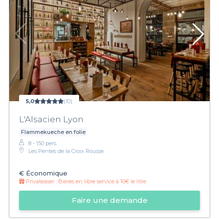
5,0
(10)
L'Alsacien Lyon
Flammekueche en folie
8 - 150 pers.
Les Pentes de la Croix Rousse
€
Économique
Privateaser :
Bières en libre service à 10€ le litre
Faire une demande