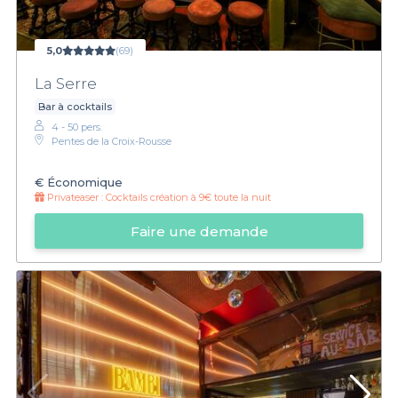
5,0
(69)
La Serre
Bar à cocktails
4 - 50 pers.
Pentes de la Croix-Rousse
€
Économique
Privateaser :
Cocktails création à 9€ toute la nuit
Faire une demande