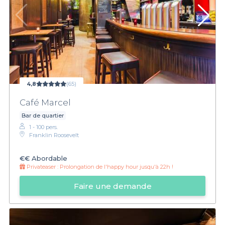
4,8
(65)
Café Marcel
Bar de quartier
1 - 100 pers.
Franklin Roosevelt
€€
Abordable
Privateaser :
Prolongation de l'happy hour jusqu'à 22h !
Faire une demande