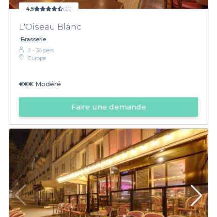
4,5
(21)
L'Oiseau Blanc
Brasserie
2 - 30 pers.
Europe
€€€
Modéré
Faire une demande