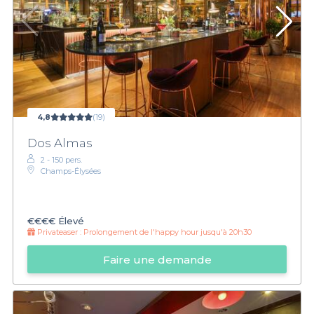
4,8
(19)
Dos Almas
2 - 150 pers.
Champs-Élysées
€€€€
Élevé
Privateaser :
Prolongement de l'happy hour jusqu'à 20h30
Faire une demande