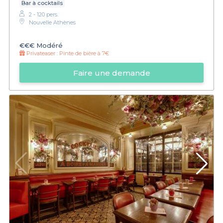
Bar à cocktails
2 - 120 pers.
Nouvelle Athènes
€€€
Modéré
Privateaser :
Pinte de bière à 7€
Faire une demande