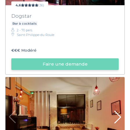
4,6
(36)
Dogstar
Bar à cocktails
2 - 70 pers.
Saint-Philippe-du-Roule
€€€
Modéré
Faire une demande