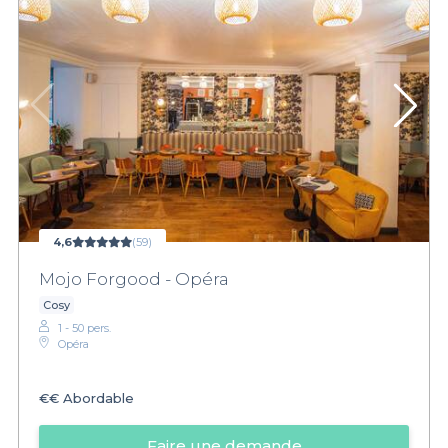
4,6
(59)
Mojo Forgood - Opéra
Cosy
1 - 50 pers.
Opéra
€€
Abordable
Faire une demande