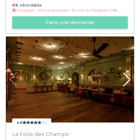
€€
Abordable
Privateaser :
Offre de lancement : Brunch du Perpetual à 29€
Faire une demande
4,6
(12)
La Folie des Champs