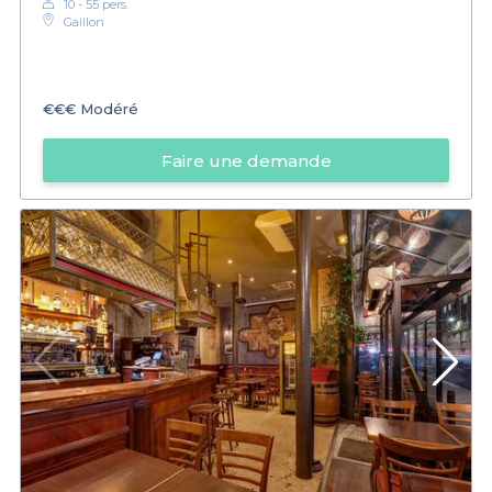
10 - 55 pers.
Gaillon
€€€
Modéré
Faire une demande