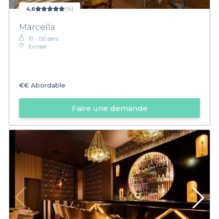
4,6
(16)
Marcella
10 - 150 pers.
Europe
€€
Abordable
Faire une demande