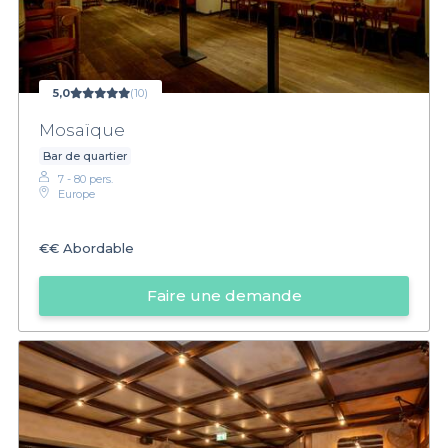
5,0
(10)
Mosaïque
Bar de quartier
7 - 80 pers.
Europe
€€
Abordable
Faire une demande