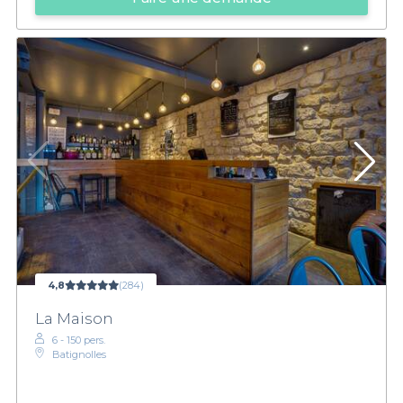
4,8
(284)
La Maison
6 - 150 pers.
Batignolles