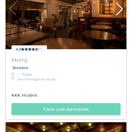
4,3
(7)
Morny
Brasserie
1 - 75 pers.
Saint-Philippe-du-Roule
€€€
Modéré
Faire une demande