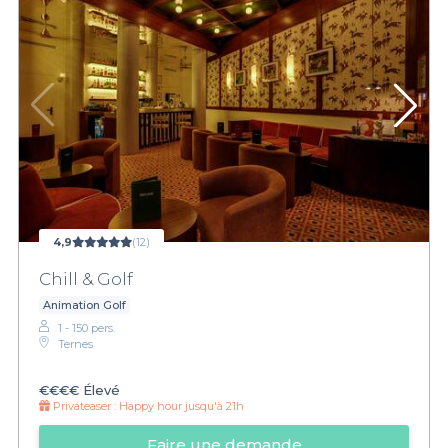
4,9
(12)
Chill & Golf
Animation Golf
1 - 150 pers.
Ternes
€€€€
Élevé
Privateaser :
Happy hour jusqu'à 21h
Faire une demande