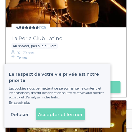
4,8
(103)
La Perla Club Latino
Au shaker, pas à la cuillère
10 - 70 pers.
Ternes
€€
Abordable
Le respect de votre vie privée est notre
priorité
Faire une demande
Les cookies nous permettent de personnaliser le contenu et
les annonces, d'offrir des fonctionnalités relatives aux médias
sociaux et d'analyser notre trafic.
En savoir plus
Refuser
Accepter et fermer
Voir sur la carte