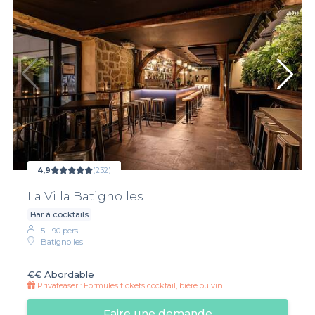
4,9
(232)
La Villa Batignolles
Bar à cocktails
5 - 90 pers.
Batignolles
€€
Abordable
Privateaser :
Formules tickets cocktail, bière ou vin
Faire une demande