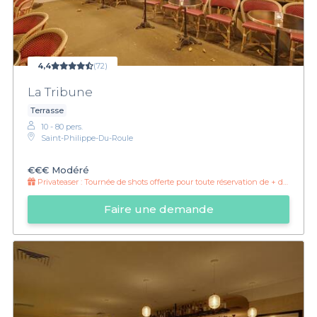
4,4
(72)
La Tribune
Terrasse
10 - 80 pers.
Saint-Philippe-Du-Roule
€€€
Modéré
Privateaser :
Tournée de shots offerte pour toute réservation de + de 30 personnes
Faire une demande