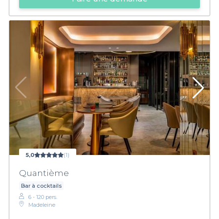
5,0
(1)
Quantième
Bar à cocktails
6 - 120 pers.
Madeleine