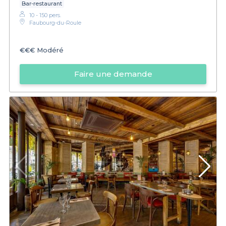
Bar-restaurant
10 - 150 pers.
Faubourg-du-Roule
€€€
Modéré
Faire une demande