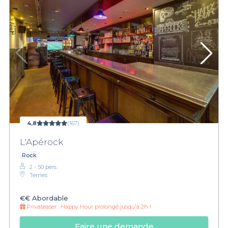
4,8
(167)
L'Apérock
Rock
2 - 50 pers.
Ternes
€€
Abordable
Privateaser :
Happy Hour prolongé jusqu'à 2h !
Faire une demande