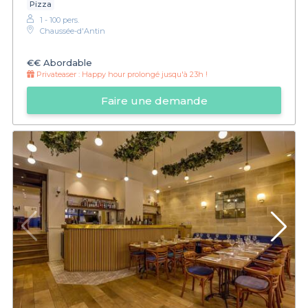
Pizza
1 - 100 pers.
Chaussée-d'Antin
€€
Abordable
Privateaser :
Happy hour prolongé jusqu'à 23h !
Faire une demande