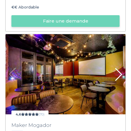
€€
Abordable
Faire une demande
4,6
(70)
Maker Mogador