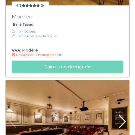
4,7
Momen
Bar à Tapas
10 - 100 pers.
Saint-Philippe-du-Roule
€€€
Modéré
Privateaser :
1 bouteille de vin
Faire une demande