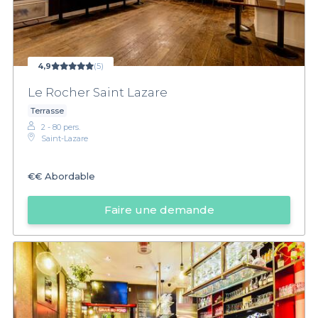
4,9
(5)
Le Rocher Saint Lazare
Terrasse
2 - 80 pers.
Saint-Lazare
€€
Abordable
Faire une demande