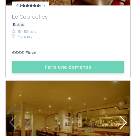
4,9
(4)
Le Courcelles
Bistrot
15 - 160 pers.
Monceau
€€€€
Élevé
Faire une demande