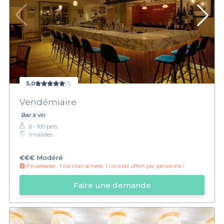
5,0
(1)
Vendémiaire
Bar à vin
6 - 100 pers.
Invalides
€€€
Modéré
Privateaser :
1 cocktail acheté, 1 cocktail offert par personne !
Faire une demande