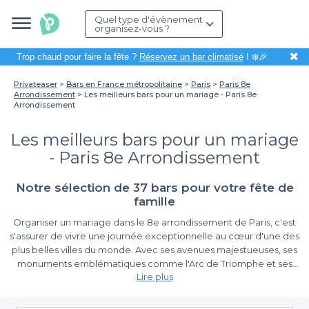
Quel type d'évènement
organisez-vous ?
✖
Trop chaud pour faire la fête ?
Réservez un bar climatisé
! ❄️🎉
Privateaser
Bars en France métropolitaine
Paris
Paris 8e
Arrondissement
Les meilleurs bars pour un mariage - Paris 8e
Arrondissement
Les meilleurs bars pour un mariage
- Paris 8e Arrondissement
Notre sélection de 37 bars pour votre fête de
famille
Organiser un mariage dans le 8e arrondissement de Paris, c'est
s'assurer de vivre une journée exceptionnelle au cœur d'une des
plus belles villes du monde. Avec ses avenues majestueuses, ses
monuments emblématiques comme l'Arc de Triomphe et ses
Lire plus
magnifiques jardins, cet arrondissement offre le cadre idéal pour
célébrer l'amour. Que vous souhaitiez un mariage intime ou une
Optez pour la simplicité avec Privateaser
fête grandiose,
trouver le bon lieu est primordial
.