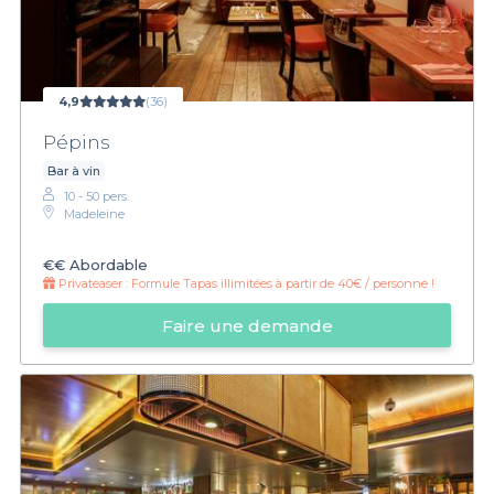
4,9
(36)
Pépins
Bar à vin
10 - 50 pers.
Madeleine
€€
Abordable
Privateaser :
Formule Tapas illimitées à partir de 40€ / personne !
Faire une demande