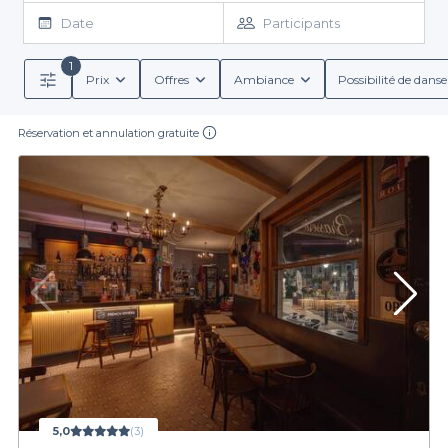
d'enfant. Notre plateforme vous propose une multitude de bars
Date
Participants
à Ixelles, spécialement équipés pour ce type d'activités. En
quelques clics seulement, vous pouvez accéder à un large
1
éventail d'établissements, chacun avec sa propre ambiance.
Prix
Offres
Ambiance
Possibilité de danse
Vous trouverez facilement l'endroit qui correspond à vos
Une expérience sur mesure
attentes en termes de style, de capacité d'accueil et
d'équipements. Que vous souhaitiez une soirée intimiste ou un
Réservation et annulation gratuite
En plus de la simplicité de réservation, Privateaser offre la
événement plus festif, nous avons ce qu'il vous faut.
possibilité de personnaliser votre soirée grâce à une variété de
services. Nous vous renseignons sur les conditions de réservation
détaillées, les menus de groupe proposés, ainsi que les options
de boissons, qu'elles soient alcoolisées ou non. Vous pourrez
ainsi vous concentrer sur le plaisir de chanter sans vous soucier
Organiser votre nuit de karaoké à Ixelles n’a jamais été aussi
des aspects logistiques. Dans le cadre pittoresque d'Ixelles, vous
facile et agréable. N'attendez plus pour découvrir nos offres et
réserver le lieu parfait pour animer votre soirée. Visitez notre site
découvrirez des bars où il fait bon vivre, et où chaque note
web pour explorer notre sélection de bars à karaoké et faites de
résonne dans une atmosphère chaleureuse.
votre événement un véritable succès.
5,0
(3)