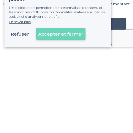
Pas de commissions et sans engagement, vous payez un montant
Les cookies nous permettent de personnaliser le contenu et
fixe sans risque de voir déraper la facture.
les annonces, d'offrir des fonctionnalités relatives aux médias
sociaux et d'analyser notre trafic.
En savoir plus
Référencer mon établissement
Refuser
Accepter et fermer
Déjà client
Ixelles - Alentours
<
Les meilleurs bars où faire un karaoke - Bruxelles
>
Les meilleurs bars où faire un karaoke - Kastelijn / Quarti
>
Les meilleurs bars où faire un karaoke - Matongé, Bruxel