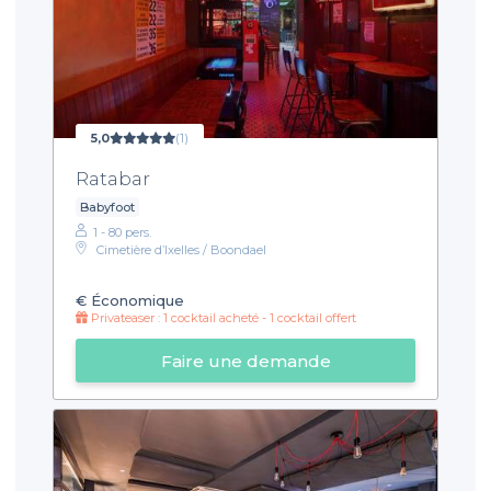
5,0
(1)
Ratabar
Babyfoot
1 - 80 pers.
Cimetière d’Ixelles / Boondael
€
Économique
Privateaser : 1 cocktail acheté - 1 cocktail offert
Faire une demande