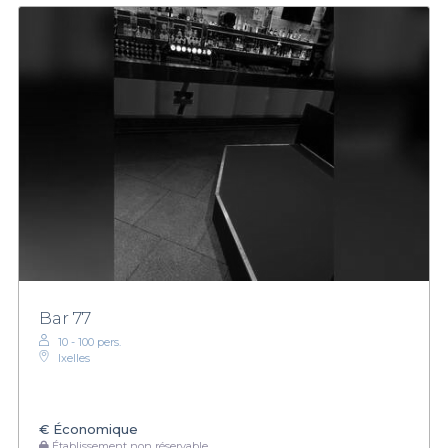
Bar 77
10 - 100 pers.
Ixelles
€
Économique
Établissement non réservable