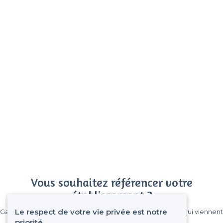
Vous souhaitez référencer votre
établissement ?
Le respect de votre vie privée est notre
Gagnez de nombreux clients parmi le million de visiteurs qui viennent
sur Privateaser chaque mois.
priorité