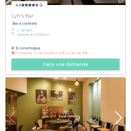
4,2
Lyh's Bar
Bar à cocktails
2 - 60 pers.
Quartier du Châtelain
€
Économique
Privateaser :
1L de cocktail à 40€ au lieu de 50€ !
Faire une demande