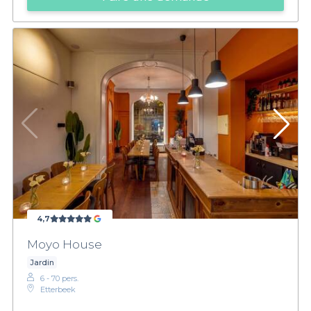
4,7
Moyo House
Jardin
6 - 70 pers.
Etterbeek