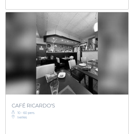
CAFÉ RICARDO'S
10 - 60 pers.
Ixelles