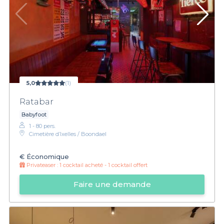
5,0
(1)
Ratabar
Babyfoot
1 - 80 pers.
Cimetière d’Ixelles / Boondael
€
Économique
Privateaser :
1 cocktail acheté - 1 cocktail offert
Faire une demande