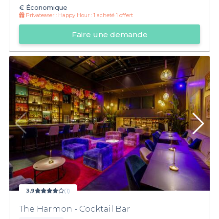
€
Économique
Privateaser :
Happy Hour : 1 acheté 1 offert
Faire une demande
3,9
(1)
The Harmon - Cocktail Bar