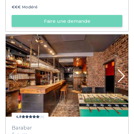
€€€
Modéré
Faire une demande
4,8
(4)
Barabar