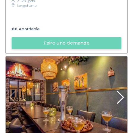
2 - 250 pers.
Longchamp
€€
Abordable
Faire une demande