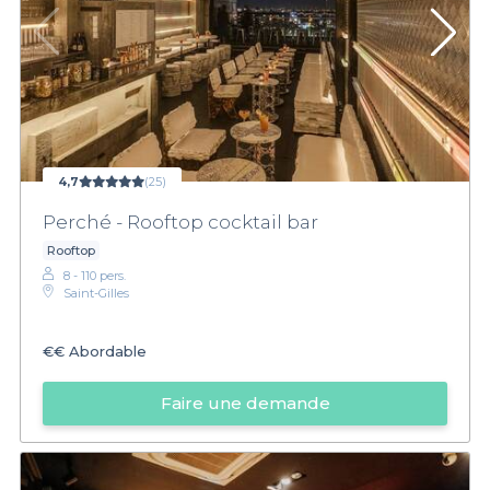
4,7
(25)
Perché - Rooftop cocktail bar
Rooftop
8 - 110 pers.
Saint-Gilles
€€
Abordable
Faire une demande