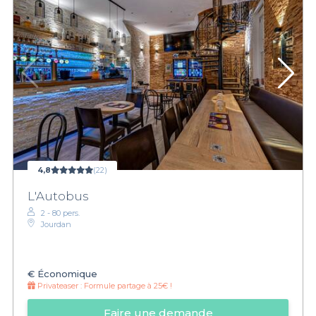
4,8
(22)
L'Autobus
2 - 80 pers.
Jourdan
€
Économique
Privateaser :
Formule partage à 25€ !
Faire une demande