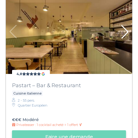
4,8
Pastart – Bar & Restaurant
Cuisine italienne
2 - 55 pers.
Quartier Européen
€€€
Modéré
Privateaser :
1 cocktail acheté = 1 offert 🍹
Faire une demande