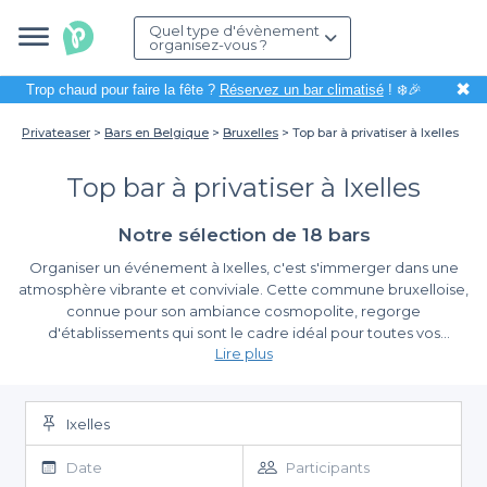
Quel type d'évènement
organisez-vous ?
✖
Trop chaud pour faire la fête ?
Réservez un bar climatisé
! ❄️🎉
Privateaser
Bars en Belgique
Bruxelles
Top bar à privatiser à Ixelles
Top bar à privatiser à Ixelles
Notre sélection de 18 bars
Organiser un événement à Ixelles, c'est s'immerger dans une
atmosphère vibrante et conviviale. Cette commune bruxelloise,
connue pour son ambiance cosmopolite, regorge
d'établissements qui sont le cadre idéal pour toutes vos
Lire plus
célébrations, qu'il s'agisse d'un anniversaire, d'un afterwork ou
d'une soirée d'entreprise. En choisissant d'y organiser votre
L'avantage du service Privateaser
événement, vous optez pour un lieu chargé de culture et
Chez Privateaser, nous vous facilitons la tâche en vous proposant
d'énergie, où chaque coin de rue raconte une histoire.
Ixelles
une multitude de bars à privatiser à Ixelles. Notre plateforme
vous permet de rechercher et de réserver facilement des
Date
Participants
établissements adaptés à vos besoins. Que vous souhaitiez un