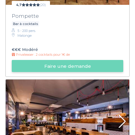
4,7
(20)
Pompette
Bar à cocktails
5 - 200 pers.
Matonge
€€€
Modéré
Privateaser :
2 cocktails pour 1€ de
Faire une demande