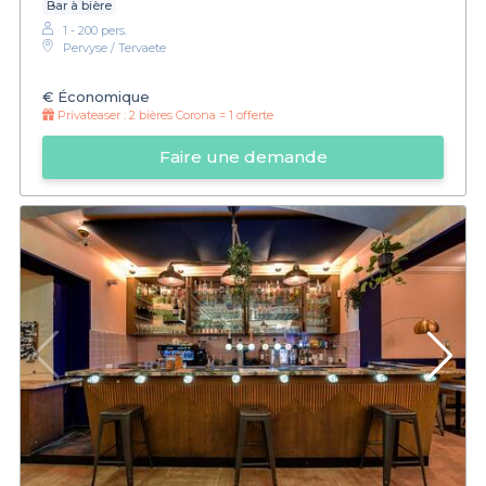
Bar à bière
1 - 200 pers.
Pervyse / Tervaete
€
Économique
Privateaser :
2 bières Corona = 1 offerte
Faire une demande