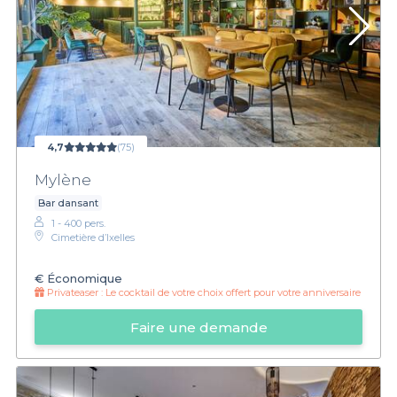
4,7
(75)
Mylène
Bar dansant
1 - 400 pers.
Cimetière d’Ixelles
€
Économique
Privateaser :
Le cocktail de votre choix offert pour votre anniversaire
Faire une demande