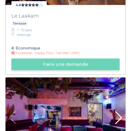
4,6
(3)
Le Laakam
Terrasse
1 - 70 pers.
Matonge
€
Économique
Privateaser :
Happy Hour : 1 acheté 1 offert
Faire une demande