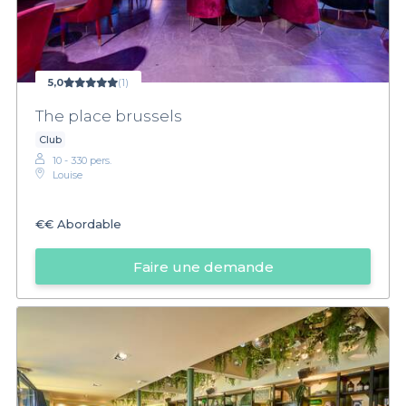
5,0
(1)
The place brussels
Club
10 - 330 pers.
Louise
€€
Abordable
Faire une demande