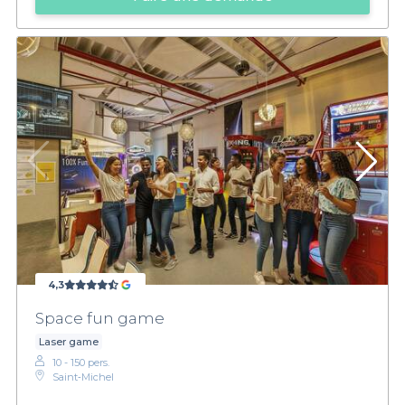
4,3
Space fun game
Laser game
10 - 150 pers.
Saint‑Michel