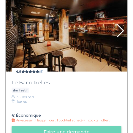
4,9
(8)
Le Bar d'Ixelles
Bar festif
5 - 100 pers.
Ixelles
€
Économique
Privateaser :
Happy Hour : 1 cocktail acheté = 1 cocktail offert
Faire une demande