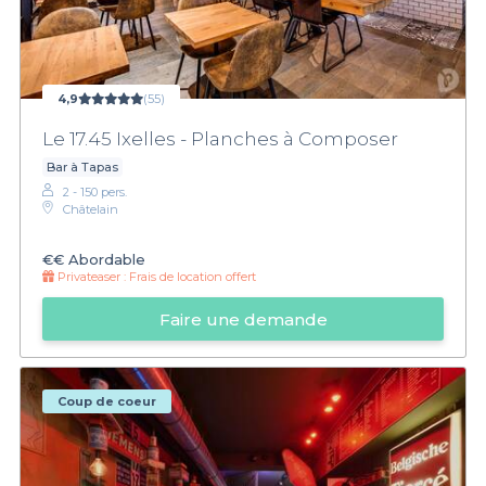
4,9
(55)
Le 17.45 Ixelles - Planches à Composer
Bar à Tapas
2 - 150 pers.
Châtelain
€€
Abordable
Privateaser :
Frais de location offert
Faire une demande
Coup de coeur