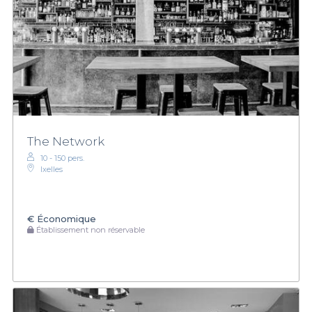
The Network
10 - 150 pers.
Ixelles
€
Économique
Établissement non réservable