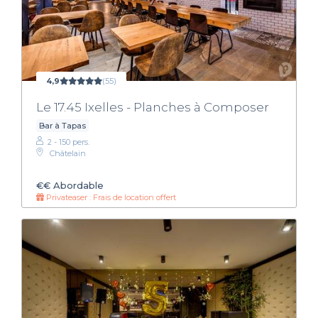
4,9
(55)
Le 17.45 Ixelles - Planches à Composer
Bar à Tapas
2 - 150 pers.
Châtelain
€€
Abordable
Privateaser : Frais de location offert