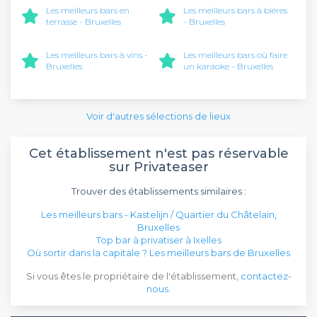
Les meilleurs bars en
Les meilleurs bars à bières
terrasse - Bruxelles
- Bruxelles
Les meilleurs bars à vins -
Les meilleurs bars où faire
Bruxelles
un karaoke - Bruxelles
Voir d'autres sélections de lieux
Cet établissement n'est pas réservable
sur Privateaser
Trouver des établissements similaires :
Les meilleurs bars - Kastelijn / Quartier du Châtelain,
Bruxelles
Top bar à privatiser à Ixelles
Où sortir dans la capitale ? Les meilleurs bars de Bruxelles
Si vous êtes le propriétaire de l'établissement,
contactez-
nous
.