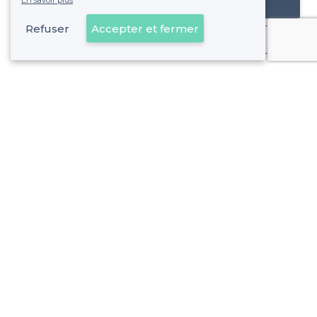
En savoir plus
Référencer mon établissement
Refuser
Accepter et fermer
Déjà client
À propos de Privateaser
Privateaser Media
Privateaser en Espagne
Aide
Référencer mon établissement
Politique de protection des données
Conditions générales d'utilisation
Nous contacter