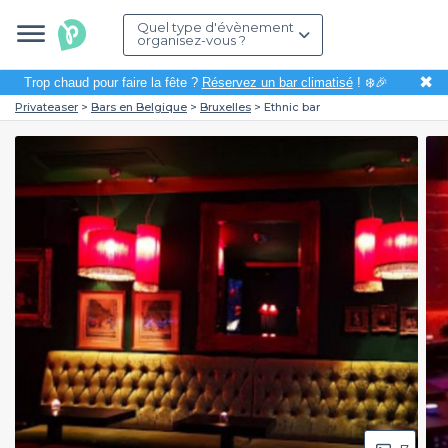
Quel type d'évènement
organisez-vous ?
✖
Trop chaud pour faire la fête ?
Réservez un bar climatisé
! ❄️🎉
Privateaser
Bars en Belgique
Bruxelles
Ethnic bar