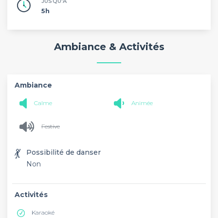
JUSQU'À
5h
Ambiance & Activités
Ambiance
Calme
Animée
Festive
💃
Possibilité de danser
Non
Activités
Karaoké