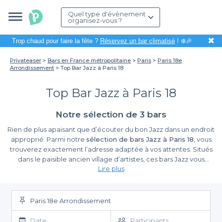
Quel type d'évènement
organisez-vous ?
✖
Trop chaud pour faire la fête ?
Réservez un bar climatisé
! ❄️🎉
Privateaser
Bars en France métropolitaine
Paris
Paris 18e
Arrondissement
Top Bar Jazz à Paris 18
Top Bar Jazz à Paris 18
Notre sélection de 3 bars
Rien de plus apaisant que d’écouter du bon Jazz dans un endroit
approprié. Parmi notre
sélection de bars Jazz à Paris 18
, vous
trouverez exactement l’adresse adaptée à vos attentes. Situés
dans le paisible ancien village d’artistes, ces bars Jazz vous
Lire plus
accueillent dans une ambiance chaleureuse dans le quartier
Montmartre. Le 18e arrondissement de Paris n’offre pas
seulement une vue panoramique sur la ville, mais également des
lieux où vous pouvez vous détendre. Que ce soit pour un
Paris 18e Arrondissement
afterwork, un verre entre amis ou un quelconque événement
festif en groupe, notre
top bar jazz à Paris 18
vous propose un
Date
Participants