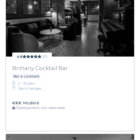
4,8
(20)
Brittany Cocktail Bar
Bar à cocktails
2 - 50 pers.
Saint-Georges
€€€
Modéré
Établissement non réservable