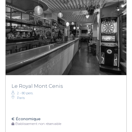
Le Royal Mont Cenis
2 - 80 pers.
Paris
€
Économique
Établissement non réservable