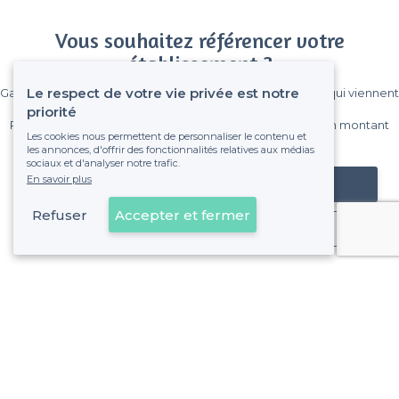
Vous souhaitez référencer votre
établissement ?
Le respect de votre vie privée est notre
Gagnez de nombreux clients parmi le million de visiteurs qui viennent
sur Privateaser chaque mois.
priorité
Pas de commissions et sans engagement, vous payez un montant
Les cookies nous permettent de personnaliser le contenu et
fixe sans risque de voir déraper la facture.
les annonces, d'offrir des fonctionnalités relatives aux médias
sociaux et d'analyser notre trafic.
En savoir plus
Référencer mon établissement
Refuser
Accepter et fermer
Déjà client
Paris 18e Arrondissement - Alentours
<
Top Bar jazz à Paris
>
Top Bar Jazz à Montmartre