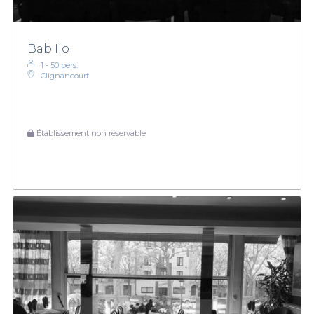
Bab Ilo
1 - 50 pers.
Clignancourt
Établissement non réservable