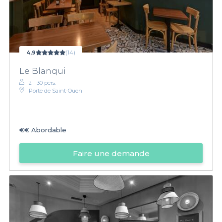
4,9
(14)
Le Blanqui
2 - 30 pers.
Porte de Saint-Ouen
€€
Abordable
Faire une demande