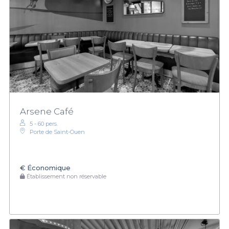
Arsene Café
5 - 60 pers.
Porte de Saint-Ouen
€
Économique
Établissement non réservable