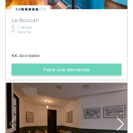
5,0
(270)
Le Boucan
1 - 60 pers.
Blanche
€€
Abordable
Faire une demande