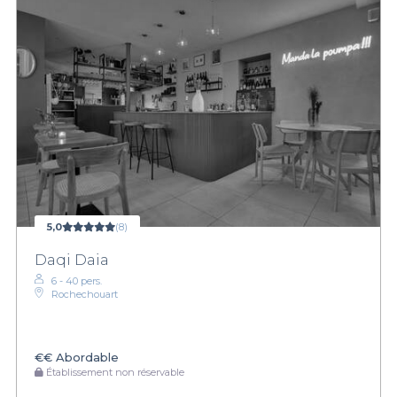
5,0
(8)
Daqi Daia
6 - 40 pers.
Rochechouart
€€
Abordable
Établissement non réservable