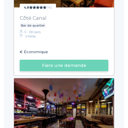
4,8
(14)
Côté Canal
Bar de quartier
5 - 100 pers.
Villette
€
Économique
Faire une demande