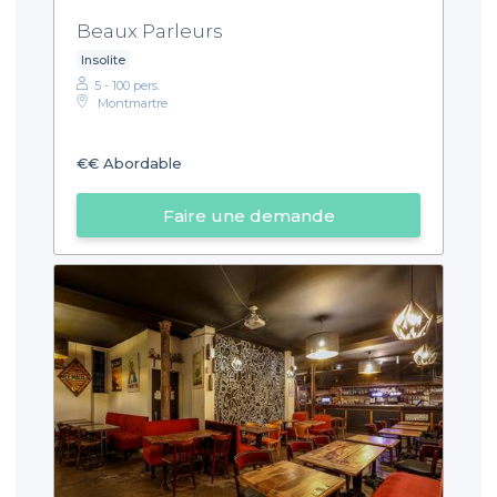
Beaux Parleurs
Insolite
5 - 100 pers.
Montmartre
€€
Abordable
Faire une demande