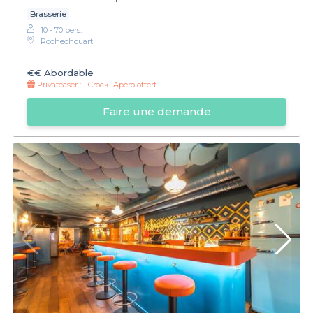
Brasserie
10 - 70 pers.
Rochechouart
€€
Abordable
Privateaser :
1 Crock' Apéro offert
Faire une demande