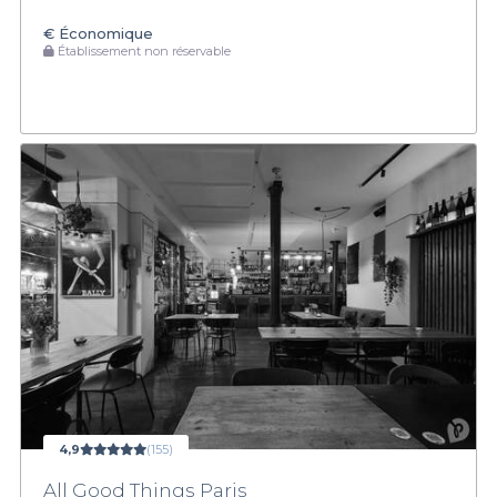
€
Économique
Établissement non réservable
4,9
(155)
All Good Things Paris